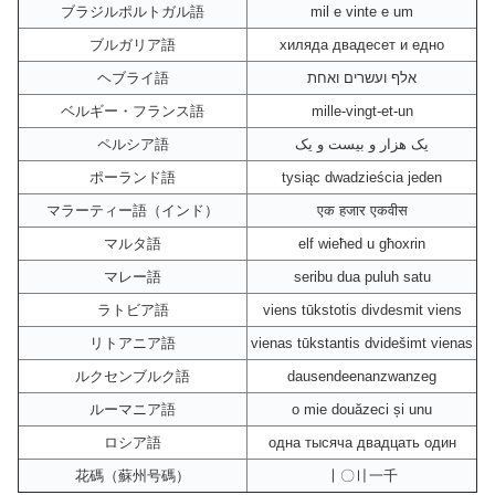
ブラジルポルトガル語
mil e vinte e um
ブルガリア語
хиляда двадесет и едно
ヘブライ語
אלף ועשרים ואחת
ベルギー・フランス語
mille-vingt-et-un
ペルシア語
یک هزار و بیست و یک
ポーランド語
tysiąc dwadzieścia jeden
マラーティー語（インド）
एक हजार एकवीस
マルタ語
elf wieħed u għoxrin
マレー語
seribu dua puluh satu
ラトビア語
viens tūkstotis divdesmit viens
リトアニア語
vienas tūkstantis dvidešimt vienas
ルクセンブルク語
dausendeenanzwanzeg
ルーマニア語
o mie douăzeci și unu
ロシア語
одна тысяча двадцать один
花碼（蘇州号碼）
〡〇〢一千