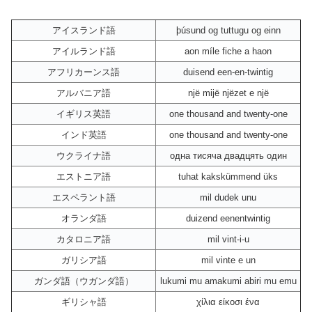
アイスランド語
þúsund og tuttugu og einn
アイルランド語
aon míle fiche a haon
アフリカーンス語
duisend een-en-twintig
アルバニア語
një mijë njëzet e një
イギリス英語
one thousand and twenty-one
インド英語
one thousand and twenty-one
ウクライナ語
одна тисяча двадцять один
エストニア語
tuhat kakskümmend üks
エスペラント語
mil dudek unu
オランダ語
duizend eenentwintig
カタロニア語
mil vint-i-u
ガリシア語
mil vinte e un
ガンダ語（ウガンダ語）
lukumi mu amakumi abiri mu emu
ギリシャ語
χίλια είκοσι ένα