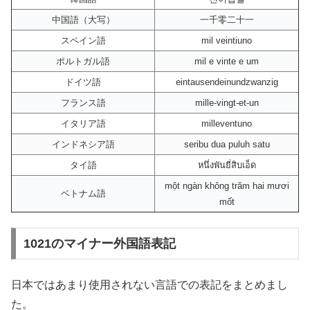
中国語（大写）
一千零二十一
スペイン語
mil veintiuno
ポルトガル語
mil e vinte e um
ドイツ語
eintausendeinundzwanzig
フランス語
mille-vingt-et-un
イタリア語
milleventuno
インドネシア語
seribu dua puluh satu
タイ語
หนึ่งพันยี่สิบเอ็ด
một ngàn không trăm hai mươi
ベトナム語
mốt
1021のマイナー外国語表記
日本ではあまり使用されない言語での表記をまとめまし
た。