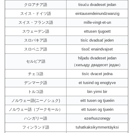
クロアチア語
tisuću dvadeset jedan
スイス・ドイツ語
eintausendeinundzwanzig
スイス・フランス語
mille-vingt-et-un
スウェーデン語
ettusen tjugoett
スロバキア語
tisíc dvadsať jeden
スロベニア語
tisoč enaindvajset
hiljadu dvadeset jedan
セルビア語
（хиљаду двадесет један）
チェコ語
tisíc dvacet jedna
デンマーク語
et tusind og enogtyve
トルコ語
bin yirmi bir
ノルウェー語(ニーノシュク)
eitt tusen og tjueéin
ノルウェー語（ブークモール）
ett tusen og tjueén
ハンガリー語
ezerhuszonegy
フィンランド語
tuhatkaksikymmentäyksi