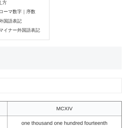
え方
のローマ数字｜序数
の外国語表記
のマイナー外国語表記
MCXIV
one thousand one hundred fourteenth