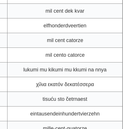
mil cent dek kvar
elfhonderdveertien
mil cent catorze
mil cento catorce
lukumi mu kikumi mu kkumi na nnya
χίλια εκατόv δεκατέσσερα
tisuću sto četrnaest
eintausendeinhundertvierzehn
mille-cent-quatorze