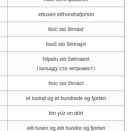
ettusen etthundrafjorton
tisíc sto štrnásť
tisoč sto štirinajst
hiljadu sto četrnaest
（хиљаду сто четрнаест）
tisíc sto čtrnáct
et tusind og et hundrede og fjorten
bin yüz on dört
eitt tusen og eitt hundre og fjorten