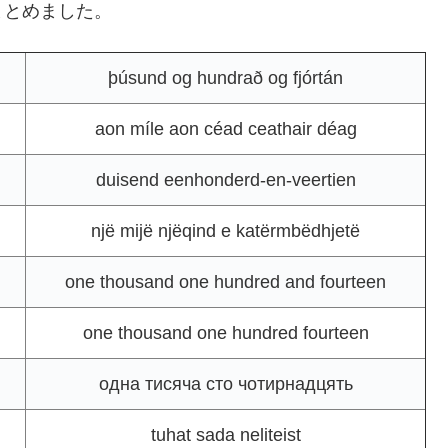
まとめました。
þúsund og hundrað og fjórtán
aon míle aon céad ceathair déag
duisend eenhonderd-en-veertien
një mijë njëqind e katërmbëdhjetë
one thousand one hundred and fourteen
one thousand one hundred fourteen
одна тисяча сто чотирнадцять
tuhat sada neliteist