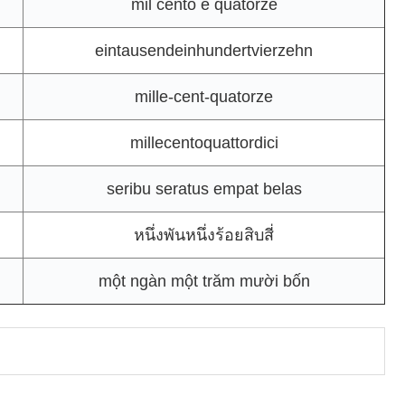
mil cento e quatorze
eintausendeinhundertvierzehn
mille-cent-quatorze
millecentoquattordici
seribu seratus empat belas
หนึ่งพันหนึ่งร้อยสิบสี่
một ngàn một trăm mười bốn