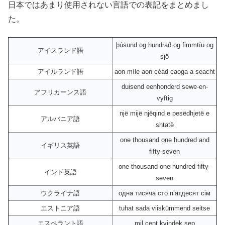
日本ではあまり使用されない言語での表記をまとめまし
た。
þúsund og hundrað og fimmtíu og
アイスランド語
sjö
アイルランド語
aon míle aon céad caoga a seacht
duisend eenhonderd sewe-en-
アフリカーンス語
vyftig
një mijë njëqind e pesëdhjetë e
アルバニア語
shtatë
one thousand one hundred and
イギリス英語
fifty-seven
one thousand one hundred fifty-
インド英語
seven
ウクライナ語
одна тисяча сто пʼятдесят сім
エストニア語
tuhat sada viiskümmend seitse
エスペラント語
mil cent kvindek sep