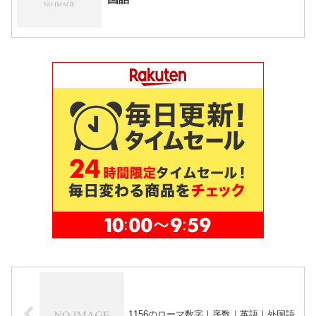
1156のローマ数字｜序数｜英語｜外国語