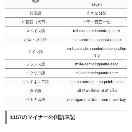
英語
seven
韓国語
천백오십칠
中国語（大写）
一千一百五十七
スペイン語
mil ciento cincuenta y siete
ポルトガル語
mil cento e cinquenta e sete
eintausendeinhundertsiebenundfün
ドイツ語
fzig
フランス語
mille-cent-cinquante-sept
イタリア語
millecentocinquantasette
インドネシア語
seribu seratus lima puluh tujuh
タイ語
หนึ่งพันหนึ่งร้อยห้าสิบเจ็ด
ベトナム語
một ngàn một trăm năm mươi bảy
1157のマイナー外国語表記