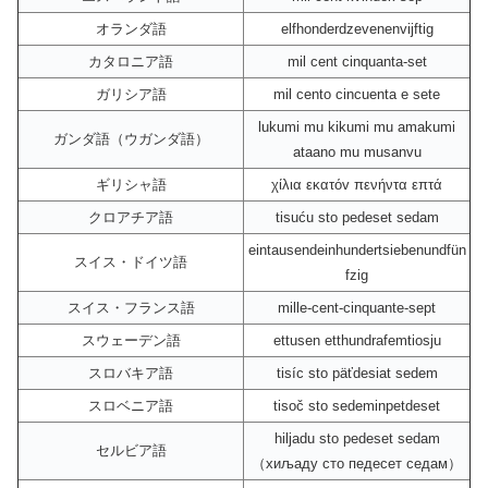
オランダ語
elfhonderdzevenenvijftig
カタロニア語
mil cent cinquanta-set
ガリシア語
mil cento cincuenta e sete
lukumi mu kikumi mu amakumi
ガンダ語（ウガンダ語）
ataano mu musanvu
ギリシャ語
χίλια εκατόv πενήντα επτά
クロアチア語
tisuću sto pedeset sedam
eintausendeinhundertsiebenundfün
スイス・ドイツ語
fzig
スイス・フランス語
mille-cent-cinquante-sept
スウェーデン語
ettusen etthundrafemtiosju
スロバキア語
tisíc sto päťdesiat sedem
スロベニア語
tisoč sto sedeminpetdeset
hiljadu sto pedeset sedam
セルビア語
（хиљаду сто педесет седам）