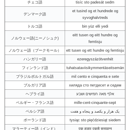
チェコ語
tisíc sto padesát sedm
et tusind og et hundrede og
デンマーク語
syvoghalvtreds
トルコ語
bin yüz elli yedi
eitt tusen og eitt hundre og
ノルウェー語(ニーノシュク)
femtisju
ノルウェー語（ブークモール）
ett tusen og ett hundre og femtisju
ハンガリー語
ezeregyszázötvenhét
フィンランド語
tuhatsataviisikymmentäseitsemän
ブラジルポルトガル語
mil cento e cinquenta e sete
ブルガリア語
хиляда сто петдесет и седем
ヘブライ語
אלף מאה חמישים ושבע
ベルギー・フランス語
mille-cent-cinquante-sept
ペルシア語
یک هزار و یکصد و پنجاه و هفت
ポーランド語
tysiąc sto pięćdziesiąt siedem
マラーティー語（インド）
एक हजार एकशे सत्तावन्न