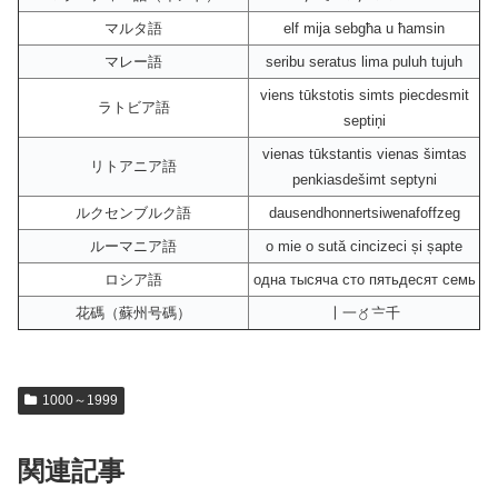
マルタ語
elf mija sebgħa u ħamsin
マレー語
seribu seratus lima puluh tujuh
viens tūkstotis simts piecdesmit
ラトビア語
septiņi
vienas tūkstantis vienas šimtas
リトアニア語
penkiasdešimt septyni
ルクセンブルク語
dausendhonnertsiwenafoffzeg
ルーマニア語
o mie o sută cincizeci și șapte
ロシア語
одна тысяча сто пятьдесят семь
花碼（蘇州号碼）
〡一〥〧千
1000～1999
関連記事