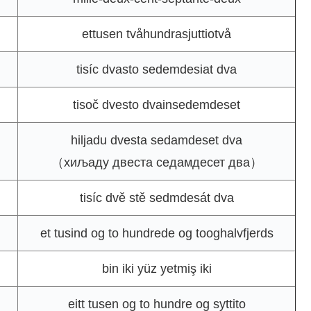
ettusen tvåhundrasjuttiotvå
tisíc dvasto sedemdesiat dva
tisoč dvesto dvainsedemdeset
hiljadu dvesta sedamdeset dva
（хиљаду двеста седамдесет два）
tisíc dvě stě sedmdesát dva
et tusind og to hundrede og tooghalvfjerds
bin iki yüz yetmiş iki
eitt tusen og to hundre og syttito