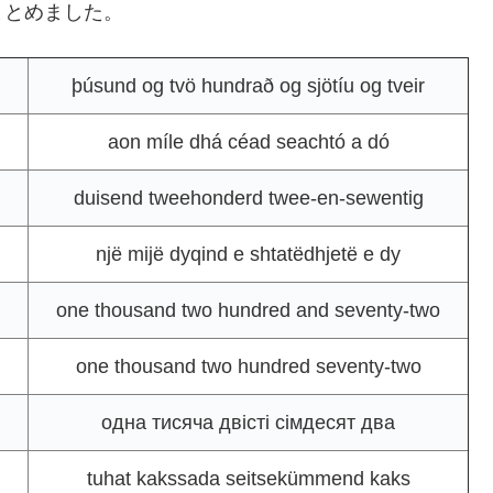
まとめました。
þúsund og tvö hundrað og sjötíu og tveir
aon míle dhá céad seachtó a dó
duisend tweehonderd twee-en-sewentig
një mijë dyqind e shtatëdhjetë e dy
one thousand two hundred and seventy-two
one thousand two hundred seventy-two
одна тисяча двісті сімдесят два
tuhat kakssada seitsekümmend kaks