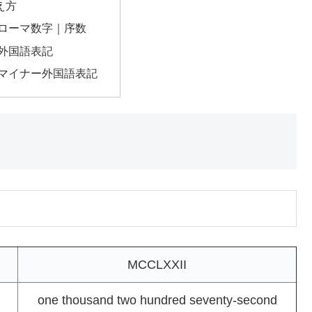
え方
のローマ数字｜序数
の外国語表記
のマイナー外国語表記
MCCLXXII
one thousand two hundred seventy-second