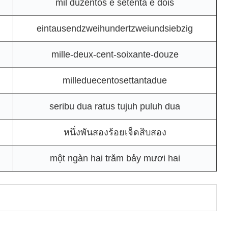
mil duzentos e setenta e dois
eintausendzweihundertzweiundsiebzig
mille-deux-cent-soixante-douze
milleduecentosettantadue
seribu dua ratus tujuh puluh dua
หนึ่งพันสองร้อยเจ็ดสิบสอง
một ngàn hai trăm bảy mươi hai