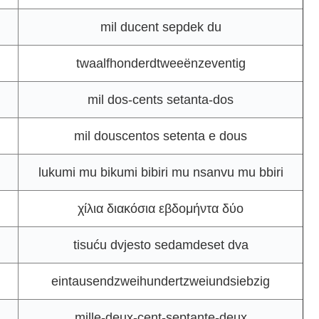
mil ducent sepdek du
twaalfhonderdtweeënzeventig
mil dos-cents setanta-dos
mil douscentos setenta e dous
lukumi mu bikumi bibiri mu nsanvu mu bbiri
χίλια διακόσια εβδομήντα δύο
tisuću dvjesto sedamdeset dva
eintausendzweihundertzweiundsiebzig
mille-deux-cent-septante-deux