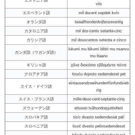
エストニア語
viis
エスペラント語
mil ducent sepdek kvin
オランダ語
twaalfhonderdvijfenzeventig
カタロニア語
mil dos-cents setanta-cinc
ガリシア語
mil douscentos setenta e cinco
lukumi mu bikumi bibiri mu nsanvu
ガンダ語（ウガンダ語）
mu ttaano
ギリシャ語
χίλια διακόσια εβδομήντα πέντε
クロアチア語
tisuću dvjesto sedamdeset pet
eintausendzweihundertfünfundsieb
スイス・ドイツ語
zig
スイス・フランス語
mille-deux-cent-septante-cinq
スウェーデン語
ettusen tvåhundrasjuttiofem
スロバキア語
tisíc dvasto sedemdesiat päť
スロベニア語
tisoč dvesto petinsedemdeset