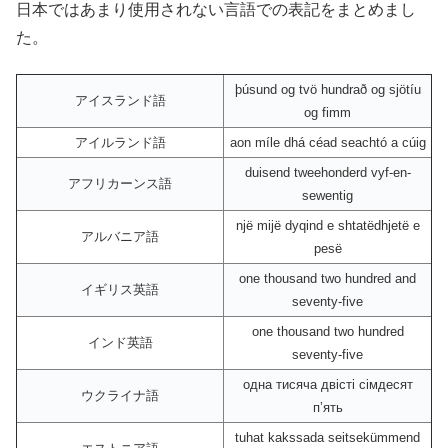
日本ではあまり使用されない言語での表記をまとめまし
た。
þúsund og tvö hundrað og sjötíu
アイスランド語
og fimm
アイルランド語
aon míle dhá céad seachtó a cúig
duisend tweehonderd vyf-en-
アフリカーンス語
sewentig
një mijë dyqind e shtatëdhjetë e
アルバニア語
pesë
one thousand two hundred and
イギリス英語
seventy-five
one thousand two hundred
インド英語
seventy-five
одна тисяча двісті сімдесят
ウクライナ語
пʼять
tuhat kakssada seitsekümmend