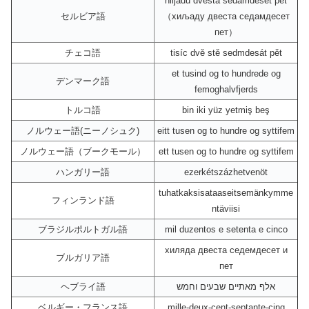
hiljadu dvesta sedamdeset pet
セルビア語
（хиљаду двеста седамдесет
пет）
チェコ語
tisíc dvě stě sedmdesát pět
et tusind og to hundrede og
デンマーク語
femoghalvfjerds
トルコ語
bin iki yüz yetmiş beş
ノルウェー語(ニーノシュク)
eitt tusen og to hundre og syttifem
ノルウェー語（ブークモール）
ett tusen og to hundre og syttifem
ハンガリー語
ezerkétszázhetvenöt
tuhatkaksisataaseitsemänkymme
フィンランド語
ntäviisi
ブラジルポルトガル語
mil duzentos e setenta e cinco
хиляда двеста седемдесет и
ブルガリア語
пет
ヘブライ語
אלף מאתיים שבעים וחמש
ベルギー・フランス語
mille-deux-cent-septante-cinq