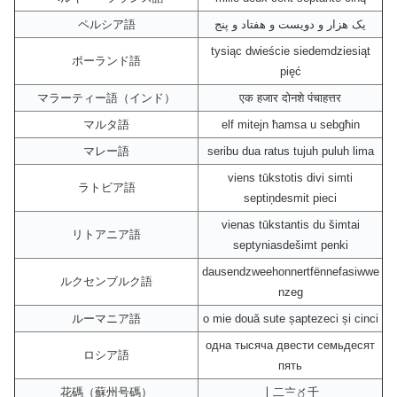
ペルシア語
یک هزار و دویست و هفتاد و پنج
tysiąc dwieście siedemdziesiąt
ポーランド語
pięć
マラーティー語（インド）
एक हजार दोनशे पंचाहत्तर
マルタ語
elf mitejn ħamsa u sebgħin
マレー語
seribu dua ratus tujuh puluh lima
viens tūkstotis divi simti
ラトビア語
septiņdesmit pieci
vienas tūkstantis du šimtai
リトアニア語
septyniasdešimt penki
dausendzweehonnertfënnefasiwwe
ルクセンブルク語
nzeg
ルーマニア語
o mie două sute șaptezeci și cinci
одна тысяча двести семьдесят
ロシア語
пять
花碼（蘇州号碼）
〡二〧〥千