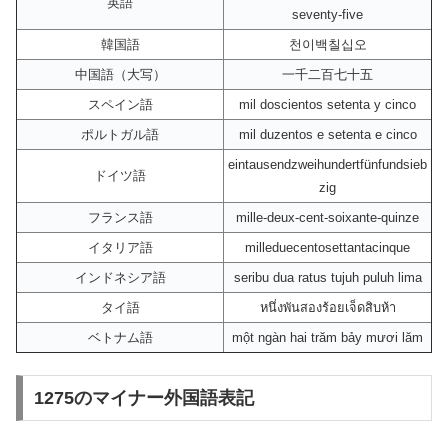
英語
seventy-five
韓国語
천이백칠십오
中国語（大写）
一千二百七十五
スペイン語
mil doscientos setenta y cinco
ポルトガル語
mil duzentos e setenta e cinco
eintausendzweihundertfünfundsieb
ドイツ語
zig
フランス語
mille-deux-cent-soixante-quinze
イタリア語
milleduecentosettantacinque
インドネシア語
seribu dua ratus tujuh puluh lima
タイ語
หนึ่งพันสองร้อยเจ็ดสิบห้า
ベトナム語
một ngàn hai trăm bảy mươi lăm
1275のマイナー外国語表記