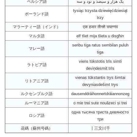
ペルシア語
یک هزار و سیصد و نود و سه
tysiąc trzysta dziewięćdziesiąt
ポーランド語
trzy
マラーティー語（インド）
एक हजार तीनशे त्र्याण्णव
マルタ語
elf tliet mija tlieta u disgħin
seribu tiga ratus sembilan puluh
マレー語
tiga
viens tūkstotis trīs simti
ラトビア語
deviņdesmit trīs
vienas tūkstantis trys šimtai
リトアニア語
devyniasdešimt trys
ルクセンブルク語
dausenddräihonnertdräiannonzeg
ルーマニア語
o mie trei sute nouăzeci și trei
одна тысяча триста девяносто
ロシア語
три
花碼（蘇州号碼）
〡三〩〣千