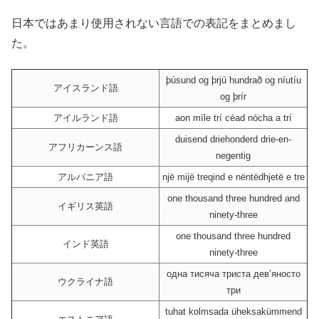
日本ではあまり使用されない言語での表記をまとめまし
た。
þúsund og þrjú hundrað og níutíu
アイスランド語
og þrír
アイルランド語
aon míle trí céad nócha a trí
duisend driehonderd drie-en-
アフリカーンス語
negentig
アルバニア語
një mijë treqind e nëntëdhjetë e tre
one thousand three hundred and
イギリス英語
ninety-three
one thousand three hundred
インド英語
ninety-three
одна тисяча триста девʼяносто
ウクライナ語
три
tuhat kolmsada üheksakümmend