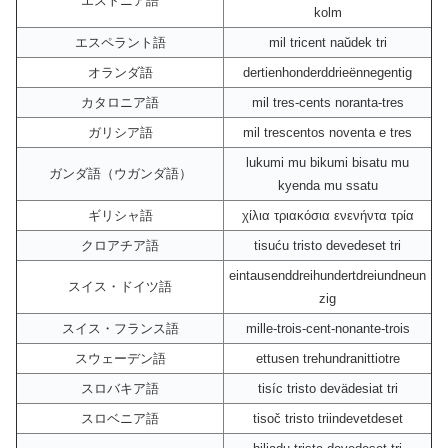
エストニア語
kolm
エスペラント語
mil tricent naŭdek tri
オランダ語
dertienhonderddrieënnegentig
カタロニア語
mil tres-cents noranta-tres
ガリシア語
mil trescentos noventa e tres
lukumi mu bikumi bisatu mu
ガンダ語（ウガンダ語）
kyenda mu ssatu
ギリシャ語
χίλια τριακόσια ενενήντα τρία
クロアチア語
tisuću tristo devedeset tri
eintausenddreihundertdreiundneun
スイス・ドイツ語
zig
スイス・フランス語
mille-trois-cent-nonante-trois
スウェーデン語
ettusen trehundranittiotre
スロバキア語
tisíc tristo devädesiat tri
スロベニア語
tisoč tristo triindevetdeset