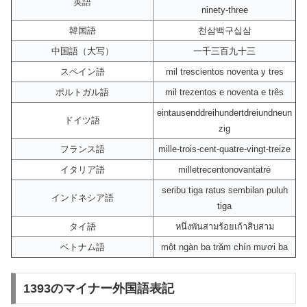
英語
ninety-three
韓国語
천삼백구십삼
中国語（大写）
一千三百九十三
スペイン語
mil trescientos noventa y tres
ポルトガル語
mil trezentos e noventa e três
eintausenddreihundertdreiundneun
ドイツ語
zig
フランス語
mille-trois-cent-quatre-vingt-treize
イタリア語
milletrecentonovantatré
seribu tiga ratus sembilan puluh
インドネシア語
tiga
タイ語
หนึ่งพันสามร้อยเก้าสิบสาม
ベトナム語
một ngàn ba trăm chín mươi ba
1393のマイナー外国語表記