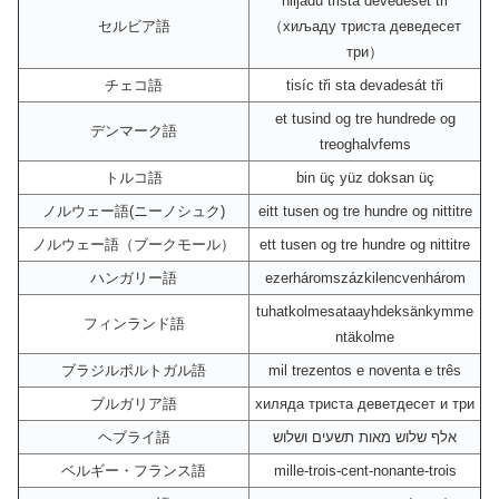
hiljadu trista devedeset tri
セルビア語
（хиљаду триста деведесет
три）
チェコ語
tisíc tři sta devadesát tři
et tusind og tre hundrede og
デンマーク語
treoghalvfems
トルコ語
bin üç yüz doksan üç
ノルウェー語(ニーノシュク)
eitt tusen og tre hundre og nittitre
ノルウェー語（ブークモール）
ett tusen og tre hundre og nittitre
ハンガリー語
ezerháromszázkilencvenhárom
tuhatkolmesataayhdeksänkymme
フィンランド語
ntäkolme
ブラジルポルトガル語
mil trezentos e noventa e três
ブルガリア語
хиляда триста деветдесет и три
ヘブライ語
אלף שלוש מאות תשעים ושלוש
ベルギー・フランス語
mille-trois-cent-nonante-trois