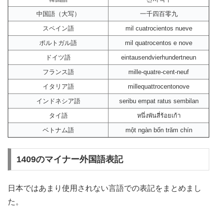
中国語（大写）
一千四百零九
スペイン語
mil cuatrocientos nueve
ポルトガル語
mil quatrocentos e nove
ドイツ語
eintausendvierhundertneun
フランス語
mille-quatre-cent-neuf
イタリア語
millequattrocentonove
インドネシア語
seribu empat ratus sembilan
タイ語
หนึ่งพันสี่ร้อยเก้า
ベトナム語
một ngàn bốn trăm chín
1409のマイナー外国語表記
日本ではあまり使用されない言語での表記をまとめまし
た。