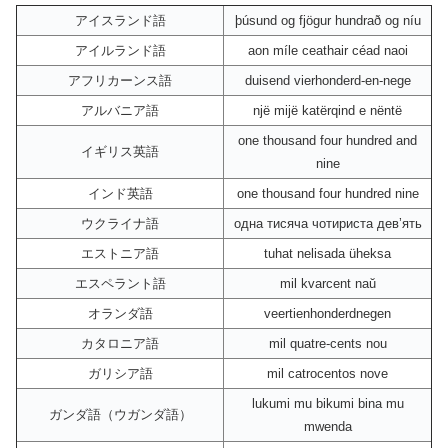
アイスランド語
þúsund og fjögur hundrað og níu
アイルランド語
aon míle ceathair céad naoi
アフリカーンス語
duisend vierhonderd-en-nege
アルバニア語
një mijë katërqind e nëntë
one thousand four hundred and
イギリス英語
nine
インド英語
one thousand four hundred nine
ウクライナ語
одна тисяча чотириста девʼять
エストニア語
tuhat nelisada üheksa
エスペラント語
mil kvarcent naŭ
オランダ語
veertienhonderdnegen
カタロニア語
mil quatre-cents nou
ガリシア語
mil catrocentos nove
lukumi mu bikumi bina mu
ガンダ語（ウガンダ語）
mwenda