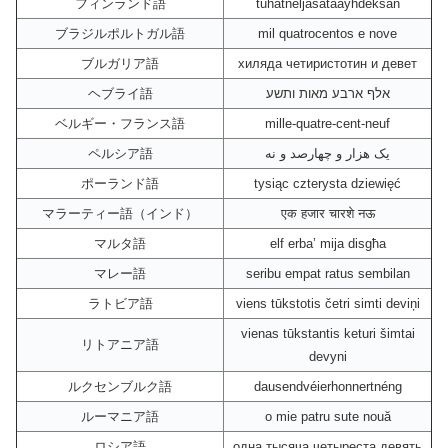
フィンランド語
tuhatneljäsataayhdeksän
ブラジルポルトガル語
mil quatrocentos e nove
ブルガリア語
хиляда четиристотин и девет
ヘブライ語
אלף ארבע מאות ותשע
ベルギー・フランス語
mille-quatre-cent-neuf
ペルシア語
یک هزار و چهارصد و نه
ポーランド語
tysiąc czterysta dziewięć
マラーティー語（インド）
एक हजार चारशे नऊ
マルタ語
elf erba’ mija disgħa
マレー語
seribu empat ratus sembilan
ラトビア語
viens tūkstotis četri simti deviņi
vienas tūkstantis keturi šimtai
リトアニア語
devyni
ルクセンブルク語
dausendvéierhonnertnéng
ルーマニア語
o mie patru sute nouă
ロシア語
одна тысяча четыреста девять