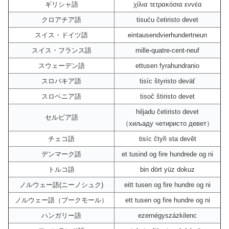
ギリシャ語
χίλια τετρακόσια εννέα
クロアチア語
tisuću četiristo devet
スイス・ドイツ語
eintausendvierhundertneun
スイス・フランス語
mille-quatre-cent-neuf
スウェーデン語
ettusen fyrahundranio
スロバキア語
tisíc štyristo deväť
スロベニア語
tisoč štiristo devet
hiljadu četiristo devet
セルビア語
（хиљаду четиристо девет）
チェコ語
tisíc čtyři sta devět
デンマーク語
et tusind og fire hundrede og ni
トルコ語
bin dört yüz dokuz
ノルウェー語(ニーノシュク)
eitt tusen og fire hundre og ni
ノルウェー語（ブークモール）
ett tusen og fire hundre og ni
ハンガリー語
ezernégyszázkilenc