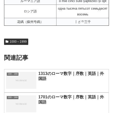
ルーマニア語
o mie cinci sute șaptezeci și opt
одна тысяча пятьсот семьдесят
ロシア語
восемь
花碼（蘇州号碼）
〡〥〧〨千
1000～1999
関連記事
1313のローマ数字｜序数｜英語｜外
1000～1999
国語
1701のローマ数字｜序数｜英語｜外
1000～1999
国語