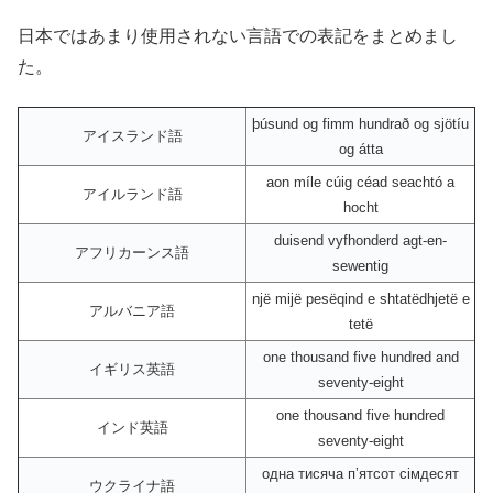
日本ではあまり使用されない言語での表記をまとめまし
た。
þúsund og fimm hundrað og sjötíu
アイスランド語
og átta
aon míle cúig céad seachtó a
アイルランド語
hocht
duisend vyfhonderd agt-en-
アフリカーンス語
sewentig
një mijë pesëqind e shtatëdhjetë e
アルバニア語
tetë
one thousand five hundred and
イギリス英語
seventy-eight
one thousand five hundred
インド英語
seventy-eight
одна тисяча пʼятсот сімдесят
ウクライナ語