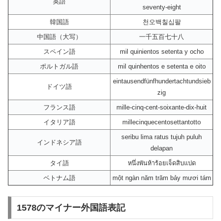
英語
seventy-eight
韓国語
천오백칠십팔
中国語（大写）
一千五百七十八
スペイン語
mil quinientos setenta y ocho
ポルトガル語
mil quinhentos e setenta e oito
eintausendfünfhundertachtundsieb
ドイツ語
zig
フランス語
mille-cinq-cent-soixante-dix-huit
イタリア語
millecinquecentosettantotto
seribu lima ratus tujuh puluh
インドネシア語
delapan
タイ語
หนึ่งพันห้าร้อยเจ็ดสิบแปด
ベトナム語
một ngàn năm trăm bảy mươi tám
1578のマイナー外国語表記