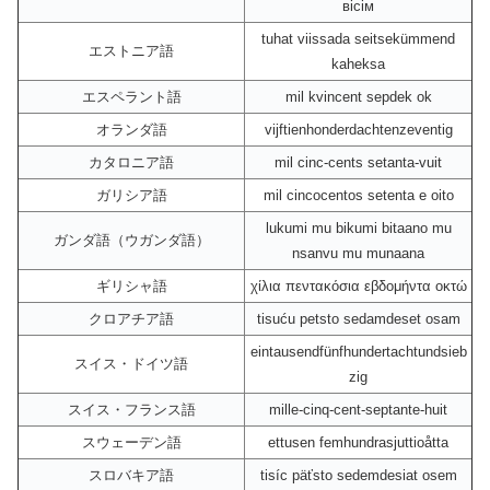
вісім
tuhat viissada seitsekümmend
エストニア語
kaheksa
エスペラント語
mil kvincent sepdek ok
オランダ語
vijftienhonderdachtenzeventig
カタロニア語
mil cinc-cents setanta-vuit
ガリシア語
mil cincocentos setenta e oito
lukumi mu bikumi bitaano mu
ガンダ語（ウガンダ語）
nsanvu mu munaana
ギリシャ語
χίλια πεντακόσια εβδομήντα οκτώ
クロアチア語
tisuću petsto sedamdeset osam
eintausendfünfhundertachtundsieb
スイス・ドイツ語
zig
スイス・フランス語
mille-cinq-cent-septante-huit
スウェーデン語
ettusen femhundrasjuttioåtta
スロバキア語
tisíc päťsto sedemdesiat osem