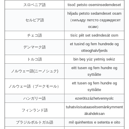
スロベニア語
tisoč petsto oseminsedemdeset
hiljadu petsto sedamdeset osam
セルビア語
（хиљаду петсто седамдесет
осам）
チェコ語
tisíc pět set sedmdesát osm
et tusind og fem hundrede og
デンマーク語
otteoghalvfjerds
トルコ語
bin beş yüz yetmiş sekiz
eitt tusen og fem hundre og
ノルウェー語(ニーノシュク)
syttiåtte
ett tusen og fem hundre og
ノルウェー語（ブークモール）
syttiåtte
ハンガリー語
ezerötszázhetvennyolc
tuhatviisisataaseitsemänkymment
フィンランド語
äkahdeksan
ブラジルポルトガル語
mil quinhentos e setenta e oito