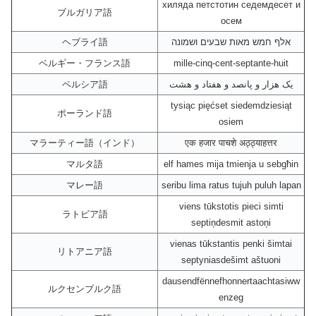
хиляда петстотин седемдесет и
ブルガリア語
осем
ヘブライ語
אלף חמש מאות שבעים ושמונה
ベルギー・フランス語
mille-cinq-cent-septante-huit
ペルシア語
یک هزار و پانصد و هفتاد و هشت
tysiąc pięćset siedemdziesiąt
ポーランド語
osiem
マラーティー語（インド）
एक हजार पाचशे अठ्ठ्याहत्तर
マルタ語
elf hames mija tmienja u sebgħin
マレー語
seribu lima ratus tujuh puluh lapan
viens tūkstotis pieci simti
ラトビア語
septiņdesmit astoņi
vienas tūkstantis penki šimtai
リトアニア語
septyniasdešimt aštuoni
dausendfënnefhonnertaachtasiww
ルクセンブルク語
enzeg