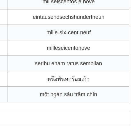
mil seiscentos e nove
eintausendsechshundertneun
mille-six-cent-neuf
milleseicentonove
seribu enam ratus sembilan
หนึ่งพันหกร้อยเก้า
một ngàn sáu trăm chín