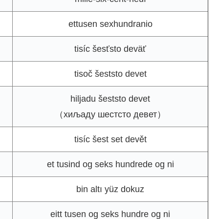
ettusen sexhundranio
tisíc šesťsto deväť
tisoč šeststo devet
hiljadu šeststo devet
（хиљаду шестсто девет）
tisíc šest set devět
et tusind og seks hundrede og ni
bin altı yüz dokuz
eitt tusen og seks hundre og ni