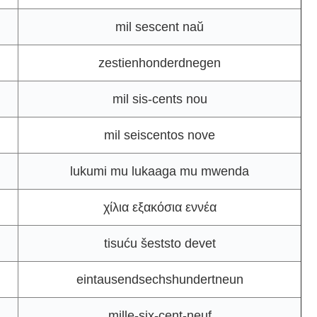
mil sescent naŭ
zestienhonderdnegen
mil sis-cents nou
mil seiscentos nove
lukumi mu lukaaga mu mwenda
χίλια εξακόσια εννέα
tisuću šeststo devet
eintausendsechshundertneun
mille-six-cent-neuf