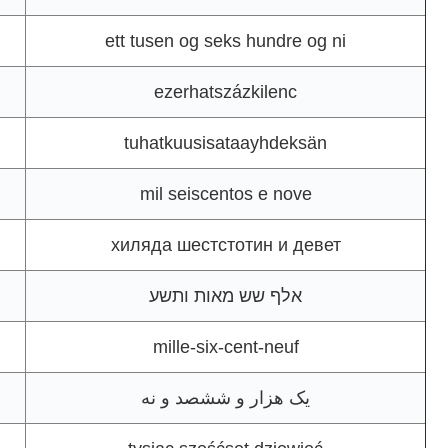
ett tusen og seks hundre og ni
ezerhatszázkilenc
tuhatkuusisataayhdeksän
mil seiscentos e nove
хиляда шестстотин и девет
אלף שש מאות ותשע
mille-six-cent-neuf
یک هزار و ششصد و نه