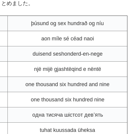
まとめました。
þúsund og sex hundrað og níu
aon míle sé céad naoi
duisend seshonderd-en-nege
një mijë gjashtëqind e nëntë
one thousand six hundred and nine
one thousand six hundred nine
одна тисяча шістсот девʼять
tuhat kuussada üheksa