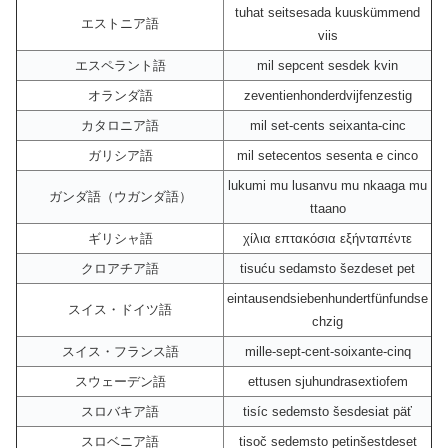
tuhat seitsesada kuuskümmend
エストニア語
viis
エスペラント語
mil sepcent sesdek kvin
オランダ語
zeventienhonderdvijfenzestig
カタロニア語
mil set-cents seixanta-cinc
ガリシア語
mil setecentos sesenta e cinco
lukumi mu lusanvu mu nkaaga mu
ガンダ語（ウガンダ語）
ttaano
ギリシャ語
χίλια επτακόσια εξήνταπέντε
クロアチア語
tisuću sedamsto šezdeset pet
eintausendsiebenhundertfünfundse
スイス・ドイツ語
chzig
スイス・フランス語
mille-sept-cent-soixante-cinq
スウェーデン語
ettusen sjuhundrasextiofem
スロバキア語
tisíc sedemsto šesdesiat päť
スロベニア語
tisoč sedemsto petinšestdeset