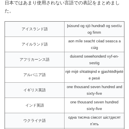
日本ではあまり使用されない言語での表記をまとめまし
た。
þúsund og sjö hundrað og sextíu
アイスランド語
og fimm
aon míle seacht céad seasca a
アイルランド語
cúig
duisend sewehonderd vyf-en-
アフリカーンス語
sestig
një mijë shtatëqind e gjashtëdhjetë
アルバニア語
e pesë
one thousand seven hundred and
イギリス英語
sixty-five
one thousand seven hundred
インド英語
sixty-five
одна тисяча сімсот шістдесят
ウクライナ語
пʼять