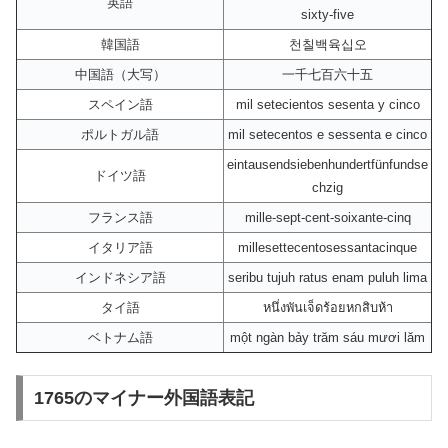
英語
sixty-five
韓国語
천칠백육십오
中国語（大写）
一千七百六十五
スペイン語
mil setecientos sesenta y cinco
ポルトガル語
mil setecentos e sessenta e cinco
eintausendsiebenhundertfünfundse
ドイツ語
chzig
フランス語
mille-sept-cent-soixante-cinq
イタリア語
millesettecentosessantacinque
インドネシア語
seribu tujuh ratus enam puluh lima
タイ語
หนึ่งพันเจ็ดร้อยหกสิบห้า
ベトナム語
một ngàn bảy trăm sáu mươi lăm
1765のマイナー外国語表記