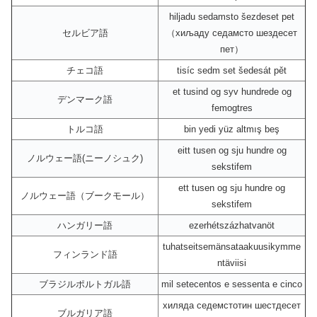
hiljadu sedamsto šezdeset pet
セルビア語
（хиљаду седамсто шездесет
пет）
チェコ語
tisíc sedm set šedesát pět
et tusind og syv hundrede og
デンマーク語
femogtres
トルコ語
bin yedi yüz altmış beş
eitt tusen og sju hundre og
ノルウェー語(ニーノシュク)
sekstifem
ett tusen og sju hundre og
ノルウェー語（ブークモール）
sekstifem
ハンガリー語
ezerhétszázhatvanöt
tuhatseitsemänsataakuusikymme
フィンランド語
ntäviisi
ブラジルポルトガル語
mil setecentos e sessenta e cinco
хиляда седемстотин шестдесет
ブルガリア語