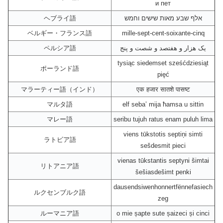
и пет
ヘブライ語
אלף שבע מאות שישים וחמש
ベルギー・フランス語
mille-sept-cent-soixante-cinq
ペルシア語
یک هزار و هفتصد و شصت و پنج
tysiąc siedemset sześćdziesiąt
ポーランド語
pięć
マラーティー語（インド）
एक हजार सातशे पासष्ट
マルタ語
elf seba’ mija ħamsa u sittin
マレー語
seribu tujuh ratus enam puluh lima
viens tūkstotis septiņi simti
ラトビア語
sešdesmit pieci
vienas tūkstantis septyni šimtai
リトアニア語
šešiasdešimt penki
dausendsiwenhonnertfënnefasiech
ルクセンブルク語
zeg
ルーマニア語
o mie șapte sute șaizeci și cinci