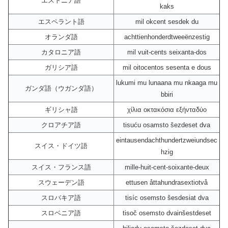
エストニア語
kaks
エスペラント語
mil okcent sesdek du
オランダ語
achttienhonderdtweeënzestig
カタロニア語
mil vuit-cents seixanta-dos
ガリシア語
mil oitocentos sesenta e dous
lukumi mu lunaana mu nkaaga mu
ガンダ語（ウガンダ語）
bbiri
ギリシャ語
χίλια οκτακόσια εξήνταδύο
クロアチア語
tisuću osamsto šezdeset dva
eintausendachthundertzweiundsec
スイス・ドイツ語
hzig
スイス・フランス語
mille-huit-cent-soixante-deux
スウェーデン語
ettusen åttahundrasextiotvå
スロバキア語
tisíc osemsto šesdesiat dva
スロベニア語
tisoč osemsto dvainšestdeset