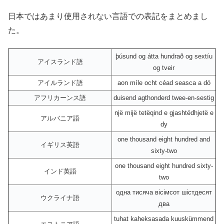
日本ではあまり使用されない言語での表記をまとめまし
た。
þúsund og átta hundrað og sextíu
アイスランド語
og tveir
アイルランド語
aon míle ocht céad seasca a dó
アフリカーンス語
duisend agthonderd twee-en-sestig
një mijë tetëqind e gjashtëdhjetë e
アルバニア語
dy
one thousand eight hundred and
イギリス英語
sixty-two
one thousand eight hundred sixty-
インド英語
two
одна тисяча вісімсот шістдесят
ウクライナ語
два
tuhat kaheksasada kuuskümmend