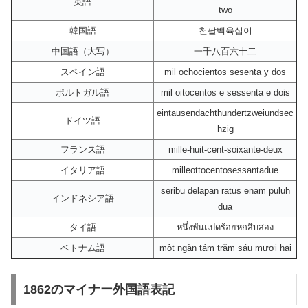
英語
two
韓国語
천팔백육십이
中国語（大写）
一千八百六十二
スペイン語
mil ochocientos sesenta y dos
ポルトガル語
mil oitocentos e sessenta e dois
eintausendachthundertzweiundsec
ドイツ語
hzig
フランス語
mille-huit-cent-soixante-deux
イタリア語
milleottocentosessantadue
seribu delapan ratus enam puluh
インドネシア語
dua
タイ語
หนึ่งพันแปดร้อยหกสิบสอง
ベトナム語
một ngàn tám trăm sáu mươi hai
1862のマイナー外国語表記