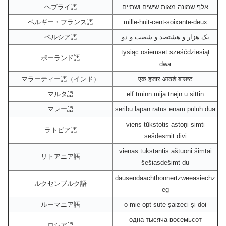
ヘブライ語
אלף שמונה מאות שישים ושתיים
ベルギー・フランス語
mille-huit-cent-soixante-deux
ペルシア語
یک هزار و هشتصد و شصت و دو
tysiąc osiemset sześćdziesiąt
ポーランド語
dwa
マラーティー語（インド）
एक हजार आठशे बासष्ट
マルタ語
elf tminn mija tnejn u sittin
マレー語
seribu lapan ratus enam puluh dua
viens tūkstotis astoņi simti
ラトビア語
sešdesmit divi
vienas tūkstantis aštuoni šimtai
リトアニア語
šešiasdešimt du
dausendaachthonnertzweeasiechz
ルクセンブルク語
eg
ルーマニア語
o mie opt sute șaizeci și doi
одна тысяча восемьсот
ロシア語