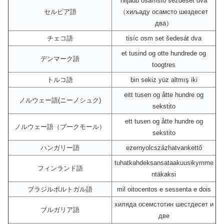
hiljadu osamsto šezdeset dva
セルビア語
（хиљаду осамсто шездесет
два）
チェコ語
tisíc osm set šedesát dva
et tusind og otte hundrede og
デンマーク語
toogtres
トルコ語
bin sekiz yüz altmış iki
eitt tusen og åtte hundre og
ノルウェー語(ニーノシュク)
sekstito
ett tusen og åtte hundre og
ノルウェー語（ブークモール）
sekstito
ハンガリー語
ezernyolcszázhatvankettő
tuhatkahdeksansataakuusikymme
フィンランド語
ntäkaksi
ブラジルポルトガル語
mil oitocentos e sessenta e dois
хиляда осемстотин шестдесет и
ブルガリア語
две