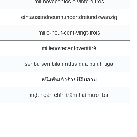
mil novecentos e vinte e três
eintausendneunhundertdreiundzwanzig
mille-neuf-cent-vingt-trois
millenovecentoventitré
seribu sembilan ratus dua puluh tiga
หนึ่งพันเก้าร้อยยี่สิบสาม
một ngàn chín trăm hai mươi ba