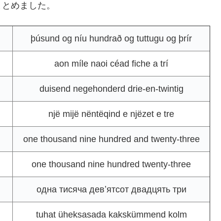
まとめました。
þúsund og níu hundrað og tuttugu og þrír
aon míle naoi céad fiche a trí
duisend negehonderd drie-en-twintig
një mijë nëntëqind e njëzet e tre
one thousand nine hundred and twenty-three
one thousand nine hundred twenty-three
одна тисяча девʼятсот двадцять три
tuhat üheksasada kakskümmend kolm