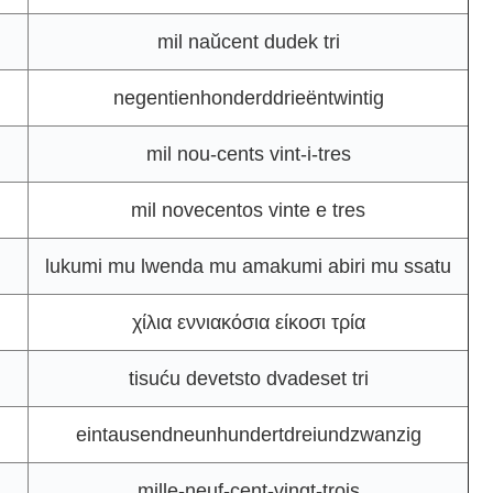
mil naŭcent dudek tri
negentienhonderddrieëntwintig
mil nou-cents vint-i-tres
mil novecentos vinte e tres
lukumi mu lwenda mu amakumi abiri mu ssatu
χίλια εννιακόσια είκοσι τρία
tisuću devetsto dvadeset tri
eintausendneunhundertdreiundzwanzig
mille-neuf-cent-vingt-trois