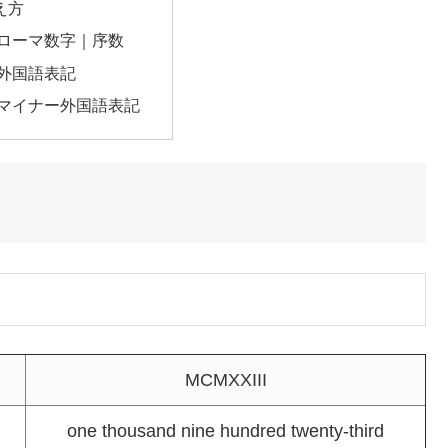
え方
のローマ数字｜序数
の外国語表記
のマイナー外国語表記
MCMXXIII
one thousand nine hundred twenty-third