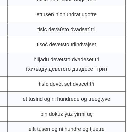
ettusen niohundratjugotre
tisíc deväťsto dvadsať tri
tisoč devetsto triindvajset
hiljadu devetsto dvadeset tri
（хиљаду деветсто двадесет три）
tisíc devět set dvacet tři
et tusind og ni hundrede og treogtyve
bin dokuz yüz yirmi üç
eitt tusen og ni hundre og tjuetre