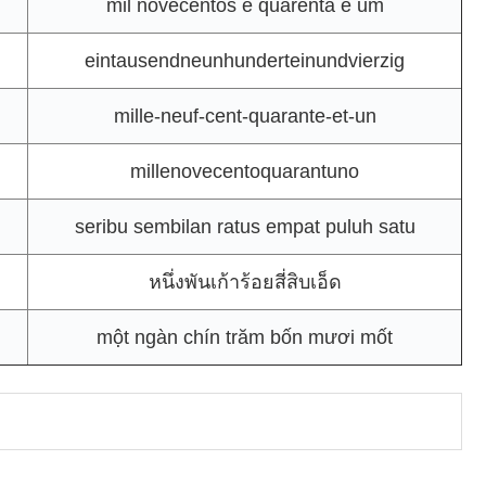
mil novecentos e quarenta e um
eintausendneunhunderteinundvierzig
mille-neuf-cent-quarante-et-un
millenovecentoquarantuno
seribu sembilan ratus empat puluh satu
หนึ่งพันเก้าร้อยสี่สิบเอ็ด
một ngàn chín trăm bốn mươi mốt