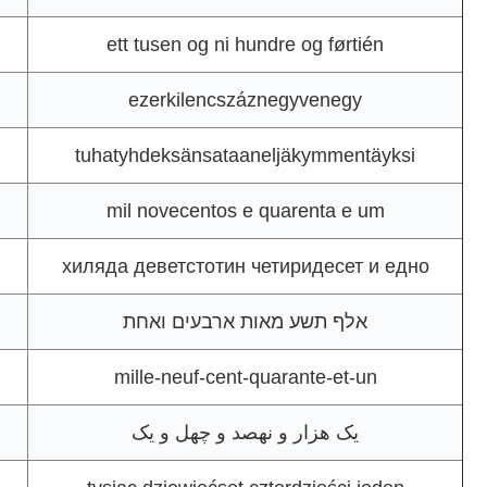
ett tusen og ni hundre og førtién
ezerkilencszáznegyvenegy
tuhatyhdeksänsataaneljäkymmentäyksi
mil novecentos e quarenta e um
хиляда деветстотин четиридесет и едно
אלף תשע מאות ארבעים ואחת
mille-neuf-cent-quarante-et-un
یک هزار و نهصد و چهل و یک