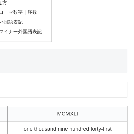
え方
のローマ数字｜序数
の外国語表記
のマイナー外国語表記
MCMXLI
one thousand nine hundred forty-first