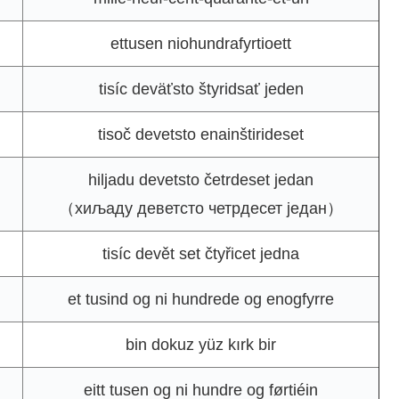
ettusen niohundrafyrtioett
tisíc deväťsto štyridsať jeden
tisoč devetsto enainštirideset
hiljadu devetsto četrdeset jedan
（хиљаду деветсто четрдесет један）
tisíc devět set čtyřicet jedna
et tusind og ni hundrede og enogfyrre
bin dokuz yüz kırk bir
eitt tusen og ni hundre og førtiéin