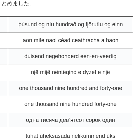
まとめました。
þúsund og níu hundrað og fjörutíu og einn
aon míle naoi céad ceathracha a haon
duisend negehonderd een-en-veertig
një mijë nëntëqind e dyzet e një
one thousand nine hundred and forty-one
one thousand nine hundred forty-one
одна тисяча девʼятсот сорок один
tuhat üheksasada nelikümmend üks