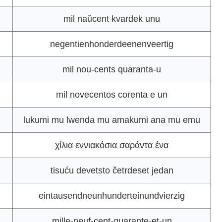
mil naŭcent kvardek unu
negentienhonderdeenenveertig
mil nou-cents quaranta-u
mil novecentos corenta e un
lukumi mu lwenda mu amakumi ana mu emu
χίλια εννιακόσια σαράντα ένα
tisuću devetsto četrdeset jedan
eintausendneunhunderteinundvierzig
mille-neuf-cent-quarante-et-un