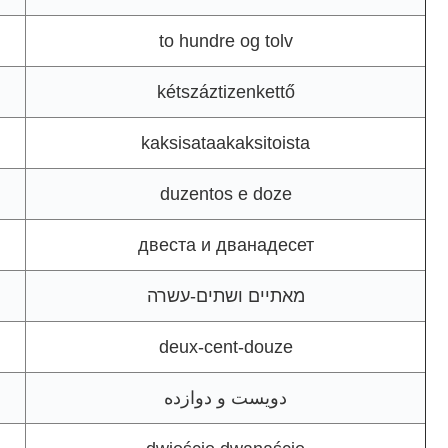
to hundre og tolv
kétszáztizenkettő
kaksisataakaksitoista
duzentos e doze
двеста и дванадесет
מאתיים ושתים-עשרה
deux-cent-douze
دویست و دوازده