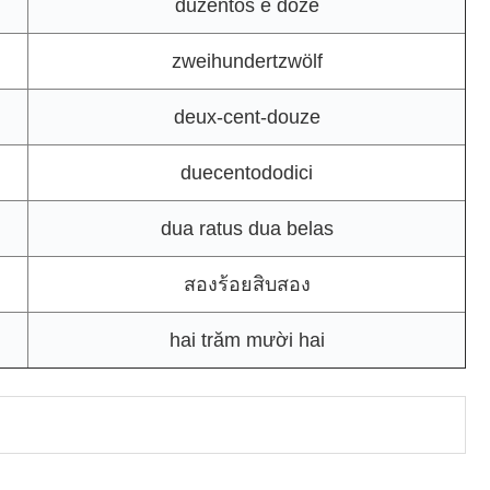
duzentos e doze
zweihundertzwölf
deux-cent-douze
duecentododici
dua ratus dua belas
สองร้อยสิบสอง
hai trăm mười hai