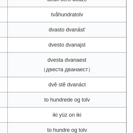
tvåhundratolv
dvasto dvanásť
dvesto dvanajst
dvesta dvanaest
（двеста дванаест）
dvě stě dvanáct
to hundrede og tolv
iki yüz on iki
to hundre og tolv