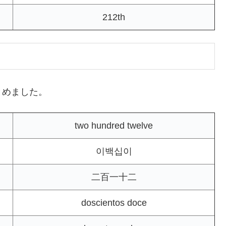
212th
とめました。
two hundred twelve
이백십이
二百一十二
doscientos doce