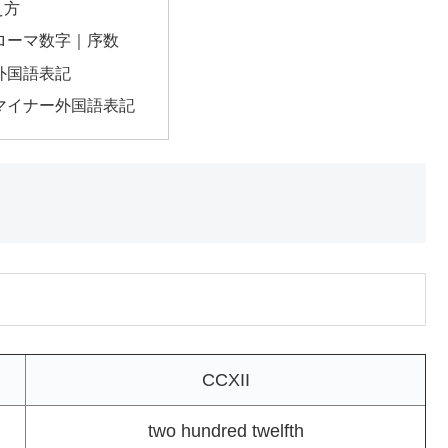
え方
のローマ数字｜序数
の外国語表記
のマイナー外国語表記
CCXII
two hundred twelfth