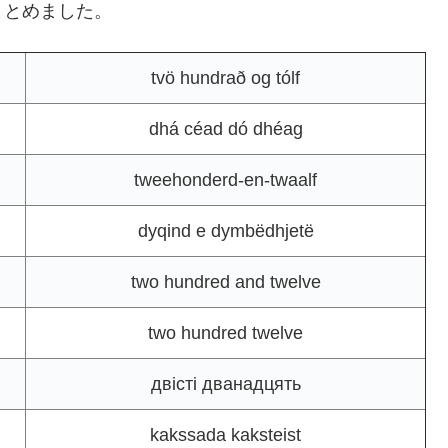
まとめました。
tvö hundrað og tólf
dhá céad dó dhéag
tweehonderd-en-twaalf
dyqind e dymbëdhjetë
two hundred and twelve
two hundred twelve
двісті дванадцять
kakssada kaksteist