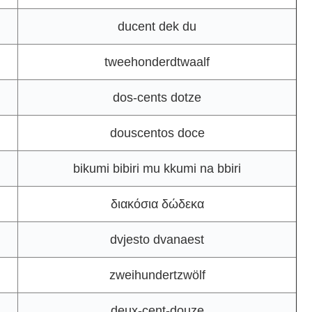
ducent dek du
tweehonderdtwaalf
dos-cents dotze
douscentos doce
bikumi bibiri mu kkumi na bbiri
διακόσια δώδεκα
dvjesto dvanaest
zweihundertzwölf
deux-cent-douze