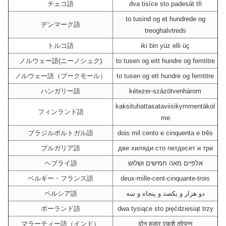
チェコ語
dva tisíce sto padesát tři
to tusind og et hundrede og
デンマーク語
treoghalvtreds
トルコ語
iki bin yüz elli üç
ノルウェー語(ニーノシュク)
to tusen og eitt hundre og femtitre
ノルウェー語（ブークモール）
to tusen og ett hundre og femtitre
ハンガリー語
kétezer-százötvenhárom
kaksituhattasataviisikymmentäkol
フィンランド語
me
ブラジルポルトガル語
dois mil cento e cinquenta e três
ブルガリア語
две хиляди сто петдесет и три
ヘブライ語
אלפיים מאה חמישים ושלוש
ベルギー・フランス語
deux-mille-cent-cinquante-trois
ペルシア語
دو هزار و یکصد و پنجاه و سه
ポーランド語
dwa tysiące sto pięćdziesiąt trzy
マラーティー語（インド）
दोन हजार एकशे त्रेपन्न