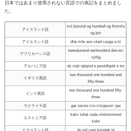
日本ではあまり使用されない言語での表記をまとめまし
た。
tvö þúsund og hundrað og fimmtíu
アイスランド語
og þrír
アイルランド語
dhá míle aon céad caoga a trí
tweeduisend eenhonderd drie-en-
アフリカーンス語
vyftig
アルバニア語
dy mijë njëqind e pesëdhjetë e tre
two thousand one hundred and
イギリス英語
fifty-three
two thousand one hundred fifty-
インド英語
three
ウクライナ語
дві тисячі сто пʼятдесят три
kaks tuhat sada viiskümmend
エストニア語
kolm
エスペラント語
du mil cent kvindek tri