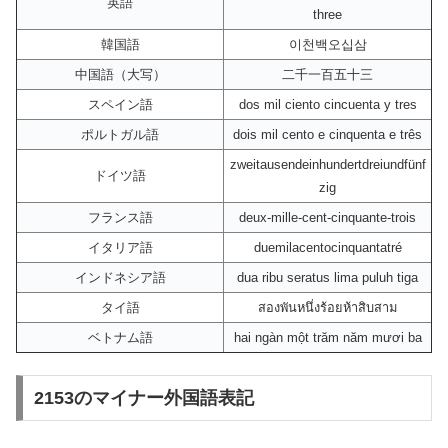
英語
three
韓国語
이천백오십삼
中国語（大写）
二千一百五十三
スペイン語
dos mil ciento cincuenta y tres
ポルトガル語
dois mil cento e cinquenta e três
zweitausendeinhundertdreiundfünf
ドイツ語
zig
フランス語
deux-mille-cent-cinquante-trois
イタリア語
duemilacentocinquantatré
インドネシア語
dua ribu seratus lima puluh tiga
タイ語
สองพันหนึ่งร้อยห้าสิบสาม
ベトナム語
hai ngàn một trăm năm mươi ba
2153のマイナー外国語表記