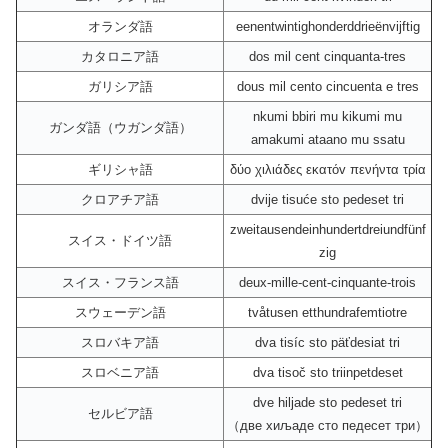
オランダ語
eenentwintighonderddrieënvijftig
カタロニア語
dos mil cent cinquanta-tres
ガリシア語
dous mil cento cincuenta e tres
nkumi bbiri mu kikumi mu
ガンダ語（ウガンダ語）
amakumi ataano mu ssatu
ギリシャ語
δύο χιλιάδες εκατόv πενήντα τρία
クロアチア語
dvije tisuće sto pedeset tri
zweitausendeinhundertdreiundfünf
スイス・ドイツ語
zig
スイス・フランス語
deux-mille-cent-cinquante-trois
スウェーデン語
tvåtusen etthundrafemtiotre
スロバキア語
dva tisíc sto päťdesiat tri
スロベニア語
dva tisoč sto triinpetdeset
dve hiljade sto pedeset tri
セルビア語
（две хиљаде сто педесет три）