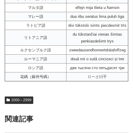
マルタ語
elfejn mija tlieta u ħamsin
マレー語
dua ribu seratus lima puluh tiga
ラトビア語
divi tūkstoši simts piecdesmit trīs
du tūkstančiai vienas šimtas
リトアニア語
penkiasdešimt trys
ルクセンブルク語
zweedausendhonnertdräiafoffzeg
ルーマニア語
două mii o sută cincizeci și trei
ロシア語
две тысячи сто пятьдесят три
花碼（蘇州号碼）
〢一〥〣千
2000～2999
関連記事