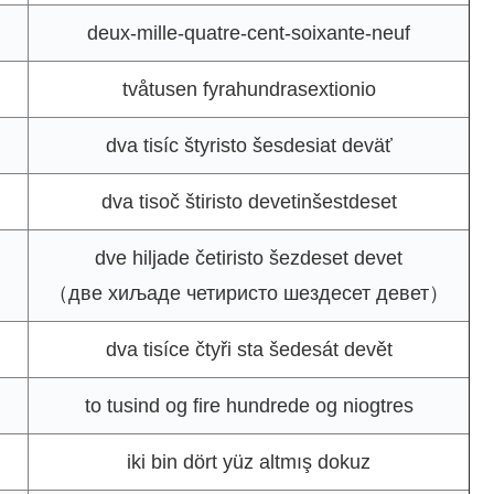
deux-mille-quatre-cent-soixante-neuf
tvåtusen fyrahundrasextionio
dva tisíc štyristo šesdesiat deväť
dva tisoč štiristo devetinšestdeset
dve hiljade četiristo šezdeset devet
（две хиљаде четиристо шездесет девет）
dva tisíce čtyři sta šedesát devět
to tusind og fire hundrede og niogtres
iki bin dört yüz altmış dokuz