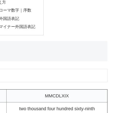
え方
のローマ数字｜序数
の外国語表記
のマイナー外国語表記
MMCDLXIX
two thousand four hundred sixty-ninth