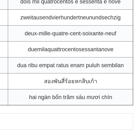
dois mil quatrocentos e sessenta e nove
zweitausendvierhundertneunundsechzig
deux-mille-quatre-cent-soixante-neuf
duemilaquattrocentosessantanove
dua ribu empat ratus enam puluh sembilan
สองพันสี่ร้อยหกสิบเก้า
hai ngàn bốn trăm sáu mươi chín