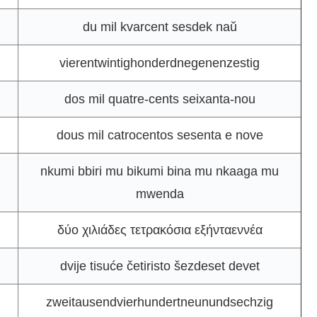
du mil kvarcent sesdek naŭ
vierentwintighonderdnegenenzestig
dos mil quatre-cents seixanta-nou
dous mil catrocentos sesenta e nove
nkumi bbiri mu bikumi bina mu nkaaga mu
mwenda
δύο χιλιάδες τετρακόσια εξήνταεννέα
dvije tisuće četiristo šezdeset devet
zweitausendvierhundertneunundsechzig