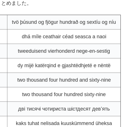
まとめました。
tvö þúsund og fjögur hundrað og sextíu og níu
dhá míle ceathair céad seasca a naoi
tweeduisend vierhonderd nege-en-sestig
dy mijë katërqind e gjashtëdhjetë e nëntë
two thousand four hundred and sixty-nine
two thousand four hundred sixty-nine
дві тисячі чотириста шістдесят девʼять
kaks tuhat nelisada kuuskümmend üheksa