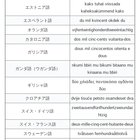
kaks tuhat viissada
エストニア語
kaheksakümmend kaks
エスペラント語
du mil kvincent okdek du
オランダ語
vijfentwintighonderdtweeëntachtig
カタロニア語
dos mil cinc-cents vuitanta-dos
dous mil cincocentos oitenta e
ガリシア語
dous
nkumi bbiri mu bikumi bitaano mu
ガンダ語（ウガンダ語）
kinaana mu bbiri
δύο χιλιάδες πεντακόσια ογδόντα
ギリシャ語
δύο
クロアチア語
dvije tisuće petsto osamdeset dva
zweitausendfünfhundertzweiundac
スイス・ドイツ語
htzig
スイス・フランス語
deux-mille-cinq-cent-huitante-deux
スウェーデン語
tvåtusen femhundraåttiotvå