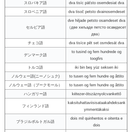
スロバキア語
dva tisíc päťsto osemdesiat dva
スロベニア語
dva tisoč petsto dvainosemdeset
dve hiljade petsto osamdeset dva
セルビア語
（две хиљаде петсто осамдесет
два）
チェコ語
dva tisíce pět set osmdesát dva
to tusind og fem hundrede og
デンマーク語
toogfirs
トルコ語
iki bin beş yüz seksen iki
ノルウェー語(ニーノシュク)
to tusen og fem hundre og åttito
ノルウェー語（ブークモール）
to tusen og fem hundre og åttito
ハンガリー語
kétezer-ötszáznyolcvankettő
kaksituhattaviisisataakahdeksank
フィンランド語
ymmentäkaksi
dois mil quinhentos e oitenta e
ブラジルポルトガル語
dois