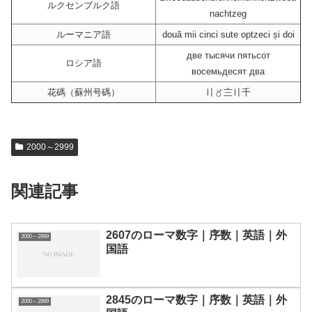
ルクセンブルク語
nachtzeg
ルーマニア語
două mii cinci sute optzeci și doi
две тысячи пятьсот
ロシア語
восемьдесят два
花碼（蘇州号碼）
〢〥〨〢千
2000～2999
関連記事
2607のローマ数字｜序数｜英語｜外
2000～2999
国語
2845のローマ数字｜序数｜英語｜外
2000～2999