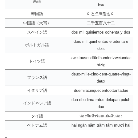
英語
two
韓国語
이천오백팔십이
中国語（大写）
二千五百八十二
スペイン語
dos mil quinientos ochenta y dos
dois mil quinhentos e oitenta e
ポルトガル語
dois
zweitausendfünfhundertzweiundac
ドイツ語
htzig
deux-mille-cinq-cent-quatre-vingt-
フランス語
deux
イタリア語
duemilacinquecentoottantadue
dua ribu lima ratus delapan puluh
インドネシア語
dua
タイ語
สองพันห้าร้อยแปดสิบสอง
ベトナム語
hai ngàn năm trăm tám mươi hai