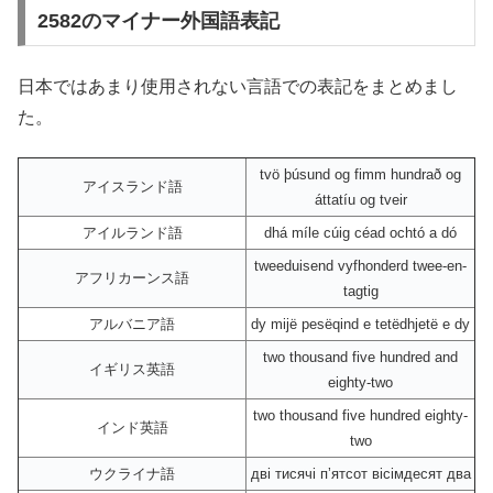
2582のマイナー外国語表記
日本ではあまり使用されない言語での表記をまとめまし
た。
tvö þúsund og fimm hundrað og
アイスランド語
áttatíu og tveir
アイルランド語
dhá míle cúig céad ochtó a dó
tweeduisend vyfhonderd twee-en-
アフリカーンス語
tagtig
アルバニア語
dy mijë pesëqind e tetëdhjetë e dy
two thousand five hundred and
イギリス英語
eighty-two
two thousand five hundred eighty-
インド英語
two
ウクライナ語
дві тисячі пʼятсот вісімдесят два