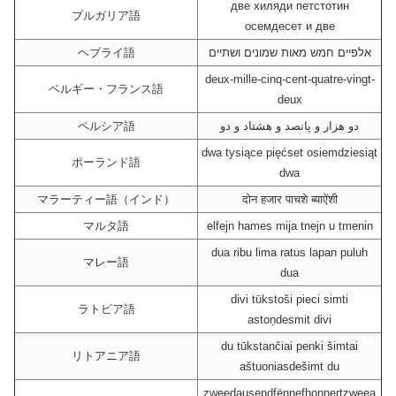
две хиляди петстотин
ブルガリア語
осемдесет и две
ヘブライ語
אלפיים חמש מאות שמונים ושתיים
deux-mille-cinq-cent-quatre-vingt-
ベルギー・フランス語
deux
ペルシア語
دو هزار و پانصد و هشتاد و دو
dwa tysiące pięćset osiemdziesiąt
ポーランド語
dwa
マラーティー語（インド）
दोन हजार पाचशे ब्याऐंशी
マルタ語
elfejn hames mija tnejn u tmenin
dua ribu lima ratus lapan puluh
マレー語
dua
divi tūkstoši pieci simti
ラトビア語
astoņdesmit divi
du tūkstančiai penki šimtai
リトアニア語
aštuoniasdešimt du
zweedausendfënnefhonnertzweea