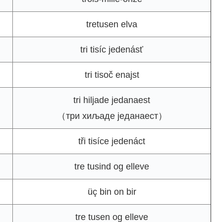
tretusen elva
tri tisíc jedenásť
tri tisoč enajst
tri hiljade jedanaest
（три хиљаде једанаест）
tři tisíce jedenáct
tre tusind og elleve
üç bin on bir
tre tusen og elleve