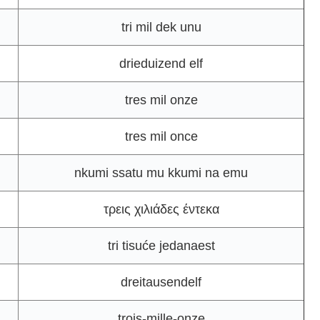
tri mil dek unu
drieduizend elf
tres mil onze
tres mil once
nkumi ssatu mu kkumi na emu
τρεις χιλιάδες έντεκα
tri tisuće jedanaest
dreitausendelf
trois-mille-onze