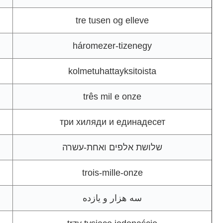
tre tusen og elleve
háromezer-tizenegy
kolmetuhattayksitoista
três mil e onze
три хиляди и единадесет
שלושת אלפים ואחת-עשרה
trois-mille-onze
سه هزار و یازده