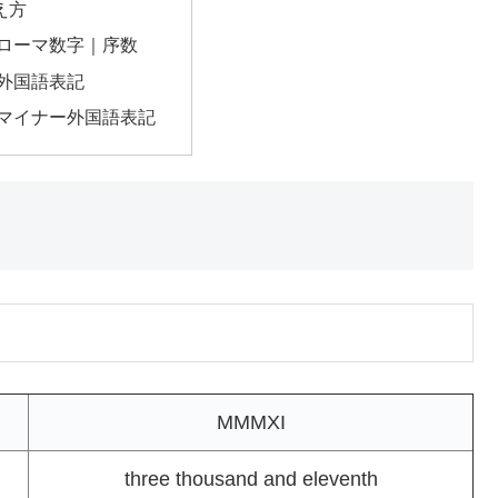
え方
のローマ数字｜序数
の外国語表記
のマイナー外国語表記
MMMXI
three thousand and eleventh