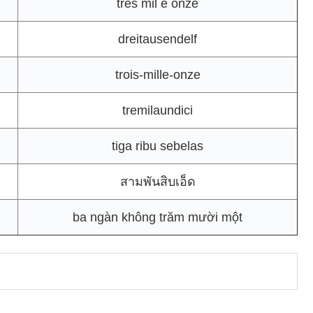
três mil e onze
dreitausendelf
trois-mille-onze
tremilaundici
tiga ribu sebelas
สามพันสิบเอ็ด
ba ngàn không trăm mười một