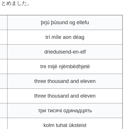
まとめました。
þrjú þúsund og ellefu
trí míle aon déag
drieduisend-en-elf
tre mijë njëmbëdhjetë
three thousand and eleven
three thousand and eleven
три тисячі одинадцять
kolm tuhat üksteist