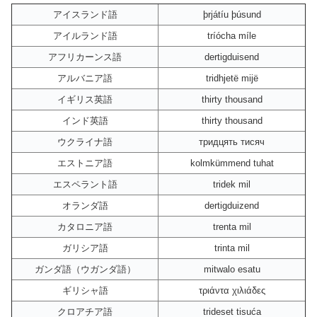
アイスランド語
þrjátíu þúsund
アイルランド語
tríócha míle
アフリカーンス語
dertigduisend
アルバニア語
tridhjetë mijë
イギリス英語
thirty thousand
インド英語
thirty thousand
ウクライナ語
тридцять тисяч
エストニア語
kolmkümmend tuhat
エスペラント語
tridek mil
オランダ語
dertigduizend
カタロニア語
trenta mil
ガリシア語
trinta mil
ガンダ語（ウガンダ語）
mitwalo esatu
ギリシャ語
τριάντα χιλιάδες
クロアチア語
trideset tisuća