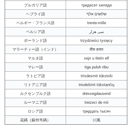
ブルガリア語
тридесет хиляди
ヘブライ語
שלושים אלף
ベルギー・フランス語
trente-mille
ペルシア語
سی هزار
ポーランド語
trzydzieści tysięcy
マラーティー語（インド）
तीस हजार
マルタ語
xejn u tletin elf
マレー語
tiga puluh ribu
ラトビア語
trīsdesmit tūkstoši
リトアニア語
trisdešimt tūkstančių
ルクセンブルク語
drëssegdausend
ルーマニア語
treizeci de mii
ロシア語
тридцать тысяч
花碼（蘇州号碼）
〣萬