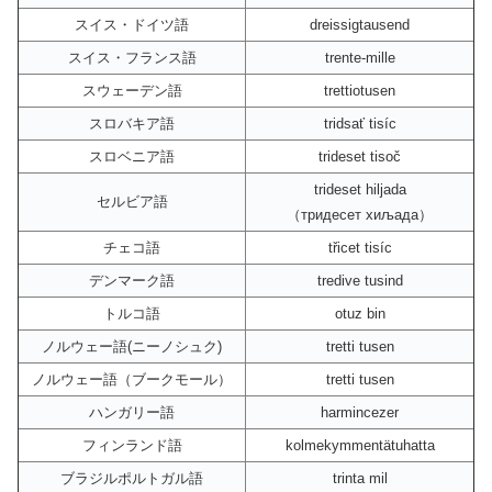
スイス・ドイツ語
dreissigtausend
スイス・フランス語
trente-mille
スウェーデン語
trettiotusen
スロバキア語
tridsať tisíc
スロベニア語
trideset tisoč
trideset hiljada
セルビア語
（тридесет хиљада）
チェコ語
třicet tisíc
デンマーク語
tredive tusind
トルコ語
otuz bin
ノルウェー語(ニーノシュク)
tretti tusen
ノルウェー語（ブークモール）
tretti tusen
ハンガリー語
harmincezer
フィンランド語
kolmekymmentätuhatta
ブラジルポルトガル語
trinta mil