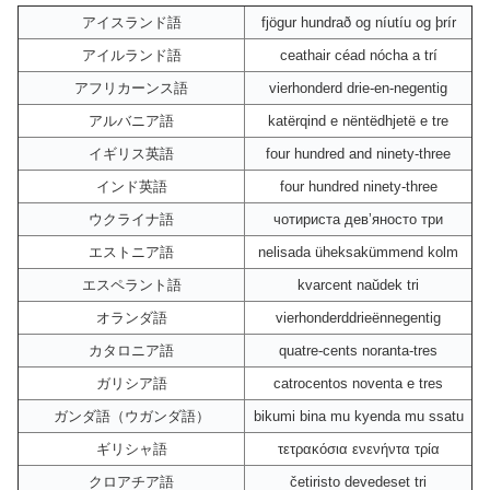
アイスランド語
fjögur hundrað og níutíu og þrír
アイルランド語
ceathair céad nócha a trí
アフリカーンス語
vierhonderd drie-en-negentig
アルバニア語
katërqind e nëntëdhjetë e tre
イギリス英語
four hundred and ninety-three
インド英語
four hundred ninety-three
ウクライナ語
чотириста девʼяносто три
エストニア語
nelisada üheksakümmend kolm
エスペラント語
kvarcent naŭdek tri
オランダ語
vierhonderddrieënnegentig
カタロニア語
quatre-cents noranta-tres
ガリシア語
catrocentos noventa e tres
ガンダ語（ウガンダ語）
bikumi bina mu kyenda mu ssatu
ギリシャ語
τετρακόσια ενενήντα τρία
クロアチア語
četiristo devedeset tri