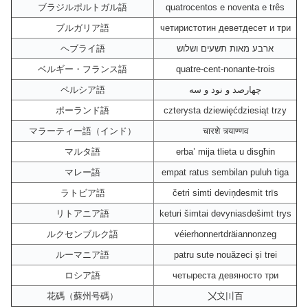
ブラジルポルトガル語
quatrocentos e noventa e três
ブルガリア語
четиристотин деветдесет и три
ヘブライ語
ארבע מאות תשעים ושלוש
ベルギー・フランス語
quatre-cent-nonante-trois
ペルシア語
چهارصد و نود و سه
ポーランド語
czterysta dziewięćdziesiąt trzy
マラーティー語（インド）
चारशे त्र्याण्णव
マルタ語
erba’ mija tlieta u disgħin
マレー語
empat ratus sembilan puluh tiga
ラトビア語
četri simti deviņdesmit trīs
リトアニア語
keturi šimtai devyniasdešimt trys
ルクセンブルク語
véierhonnertdräiannonzeg
ルーマニア語
patru sute nouăzeci și trei
ロシア語
четыреста девяносто три
花碼（蘇州号碼）
〤〩〣百