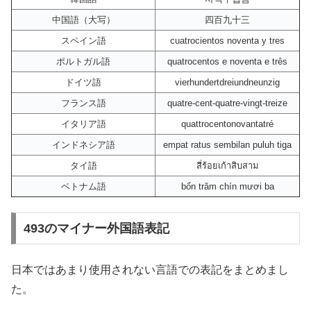
中国語（大写）
四百九十三
スペイン語
cuatrocientos noventa y tres
ポルトガル語
quatrocentos e noventa e três
ドイツ語
vierhundertdreiundneunzig
フランス語
quatre-cent-quatre-vingt-treize
イタリア語
quattrocentonovantatré
インドネシア語
empat ratus sembilan puluh tiga
タイ語
สี่ร้อยเก้าสิบสาม
ベトナム語
bốn trăm chín mươi ba
493のマイナー外国語表記
日本ではあまり使用されない言語での表記をまとめまし
た。