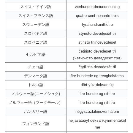
スイス・ドイツ語
vierhundertdreiundneunzig
スイス・フランス語
quatre-cent-nonante-trois
スウェーデン語
fyrahundranittiotre
スロバキア語
štyristo devädesiat tri
スロベニア語
štiristo triindevetdeset
četiristo devedeset tri
セルビア語
（четиристо деведесет три）
チェコ語
čtyři sta devadesát tři
デンマーク語
fire hundrede og treoghalvfems
トルコ語
dört yüz doksan üç
ノルウェー語(ニーノシュク)
fire hundre og nittitre
ノルウェー語（ブークモール）
fire hundre og nittitre
ハンガリー語
négyszázkilencvenhárom
neljäsataayhdeksänkymmentäkol
フィンランド語
me