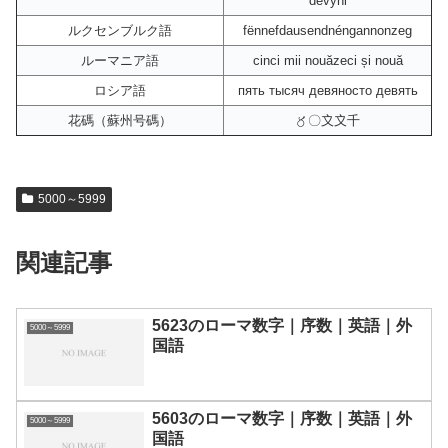
devyni
ルクセンブルク語
fënnefdausendnéngannonzeg
ルーマニア語
cinci mii nouăzeci și nouă
ロシア語
пять тысяч девяносто девять
花碼（蘇州号碼）
〥〇〩〩千
5000～5999
関連記事
5623のローマ数字｜序数｜英語｜外
5000～5999
国語
5603のローマ数字｜序数｜英語｜外
5000～5999
国語