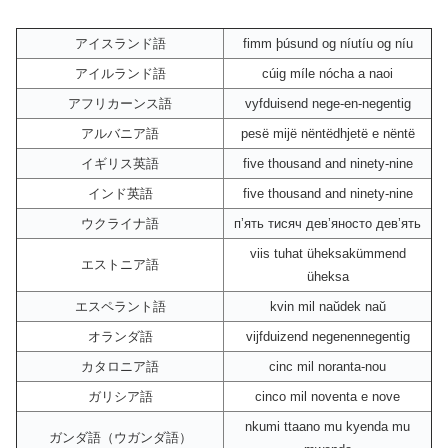
アイスランド語
fimm þúsund og níutíu og níu
アイルランド語
cúig míle nócha a naoi
アフリカーンス語
vyfduisend nege-en-negentig
アルバニア語
pesë mijë nëntëdhjetë e nëntë
イギリス英語
five thousand and ninety-nine
インド英語
five thousand and ninety-nine
ウクライナ語
пʼять тисяч девʼяносто девʼять
viis tuhat üheksakümmend
エストニア語
üheksa
エスペラント語
kvin mil naŭdek naŭ
オランダ語
vijfduizend negenennegentig
カタロニア語
cinc mil noranta-nou
ガリシア語
cinco mil noventa e nove
nkumi ttaano mu kyenda mu
ガンダ語（ウガンダ語）