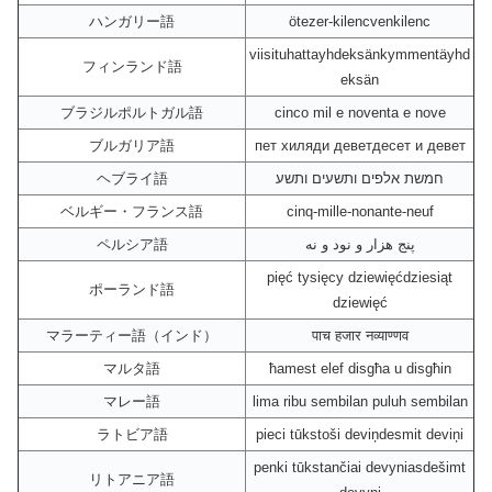
ハンガリー語
ötezer-kilencvenkilenc
viisituhattayhdeksänkymmentäyhd
フィンランド語
eksän
ブラジルポルトガル語
cinco mil e noventa e nove
ブルガリア語
пет хиляди деветдесет и девет
ヘブライ語
חמשת אלפים ותשעים ותשע
ベルギー・フランス語
cinq-mille-nonante-neuf
ペルシア語
پنج هزار و نود و نه
pięć tysięcy dziewięćdziesiąt
ポーランド語
dziewięć
マラーティー語（インド）
पाच हजार नव्याण्णव
マルタ語
ħamest elef disgħa u disgħin
マレー語
lima ribu sembilan puluh sembilan
ラトビア語
pieci tūkstoši deviņdesmit deviņi
penki tūkstančiai devyniasdešimt
リトアニア語