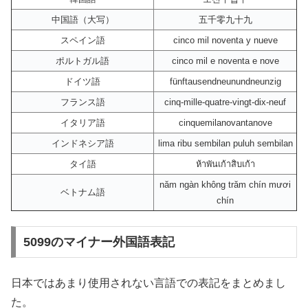
中国語（大写）
五千零九十九
スペイン語
cinco mil noventa y nueve
ポルトガル語
cinco mil e noventa e nove
ドイツ語
fünftausendneunundneunzig
フランス語
cinq-mille-quatre-vingt-dix-neuf
イタリア語
cinquemilanovantanove
インドネシア語
lima ribu sembilan puluh sembilan
タイ語
ห้าพันเก้าสิบเก้า
năm ngàn không trăm chín mươi
ベトナム語
chín
5099のマイナー外国語表記
日本ではあまり使用されない言語での表記をまとめまし
た。