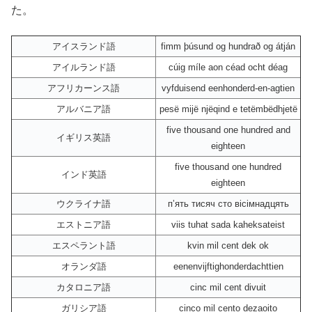
た。
アイスランド語
fimm þúsund og hundrað og átján
アイルランド語
cúig míle aon céad ocht déag
アフリカーンス語
vyfduisend eenhonderd-en-agtien
アルバニア語
pesë mijë njëqind e tetëmbëdhjetë
five thousand one hundred and
イギリス英語
eighteen
five thousand one hundred
インド英語
eighteen
ウクライナ語
пʼять тисяч сто вісімнадцять
エストニア語
viis tuhat sada kaheksateist
エスペラント語
kvin mil cent dek ok
オランダ語
eenenvijftighonderdachttien
カタロニア語
cinc mil cent divuit
ガリシア語
cinco mil cento dezaoito