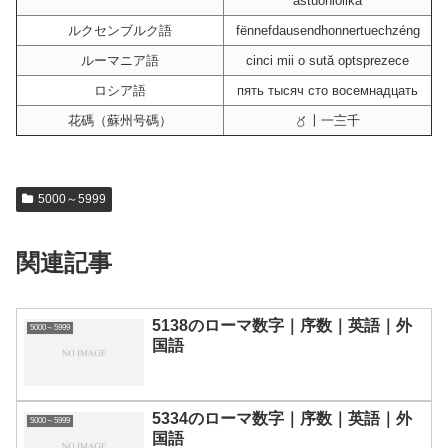
aštuoniolika
ルクセンブルク語
fënnefdausendhonnertuechzéng
ルーマニア語
cinci mii o sută optsprezece
ロシア語
пять тысяч сто восемнадцать
花碼（蘇州号碼）
〥〡一〨千
5000～5999
関連記事
5138のローマ数字｜序数｜英語｜外
5000～5999
国語
5334のローマ数字｜序数｜英語｜外
5000～5999
国語