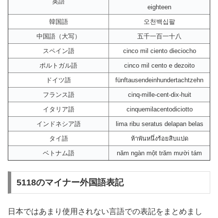
英語
eighteen
韓国語
오천백십팔
中国語（大写）
五千一百一十八
スペイン語
cinco mil ciento dieciocho
ポルトガル語
cinco mil cento e dezoito
ドイツ語
fünftausendeinhundertachtzehn
フランス語
cinq-mille-cent-dix-huit
イタリア語
cinquemilacentodiciotto
インドネシア語
lima ribu seratus delapan belas
タイ語
ห้าพันหนึ่งร้อยสิบแปด
ベトナム語
năm ngàn một trăm mười tám
5118のマイナー外国語表記
日本ではあまり使用されない言語での表記をまとめまし