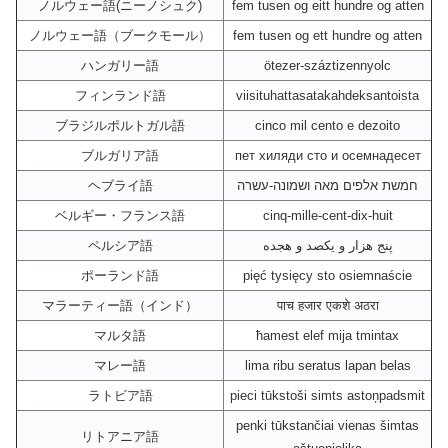
ノルウェー語(ニーノシュク)
fem tusen og eitt hundre og atten
ノルウェー語（ブークモール）
fem tusen og ett hundre og atten
ハンガリー語
ötezer-száztizennyolc
フィンランド語
viisituhattasatakahdeksantoista
ブラジルポルトガル語
cinco mil cento e dezoito
ブルガリア語
пет хиляди сто и осемнадесет
ヘブライ語
חמשת אלפים מאה ושמונה-עשרה
ベルギー・フランス語
cinq-mille-cent-dix-huit
ペルシア語
پنج هزار و یکصد و هجده
ポーランド語
pięć tysięcy sto osiemnaście
マラーティー語（インド）
पाच हजार एकशे अठरा
マルタ語
ħamest elef mija tmintax
マレー語
lima ribu seratus lapan belas
ラトビア語
pieci tūkstoši simts astoņpadsmit
penki tūkstančiai vienas šimtas
リトアニア語