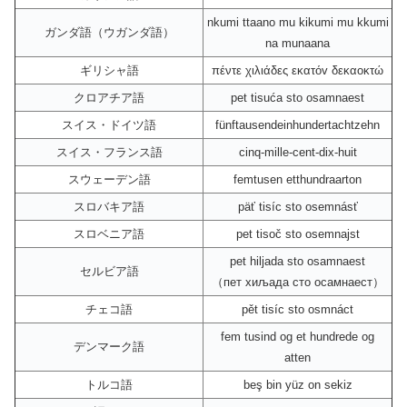
nkumi ttaano mu kikumi mu kkumi
ガンダ語（ウガンダ語）
na munaana
ギリシャ語
πέντε χιλιάδες εκατόv δεκαοκτώ
クロアチア語
pet tisuća sto osamnaest
スイス・ドイツ語
fünftausendeinhundertachtzehn
スイス・フランス語
cinq-mille-cent-dix-huit
スウェーデン語
femtusen etthundraarton
スロバキア語
päť tisíc sto osemnásť
スロベニア語
pet tisoč sto osemnajst
pet hiljada sto osamnaest
セルビア語
（пет хиљада сто осамнаест）
チェコ語
pět tisíc sto osmnáct
fem tusind og et hundrede og
デンマーク語
atten
トルコ語
beş bin yüz on sekiz