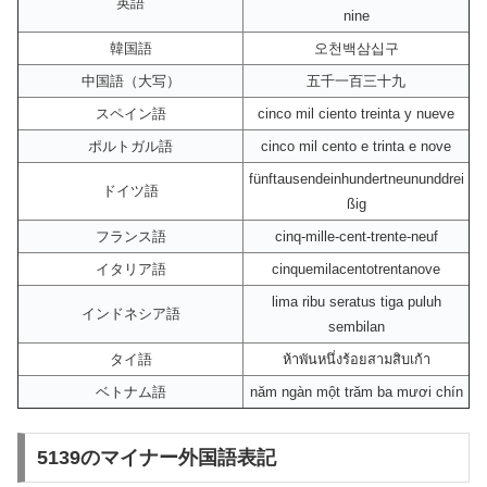
英語
nine
韓国語
오천백삼십구
中国語（大写）
五千一百三十九
スペイン語
cinco mil ciento treinta y nueve
ポルトガル語
cinco mil cento e trinta e nove
fünftausendeinhundertneununddrei
ドイツ語
ßig
フランス語
cinq-mille-cent-trente-neuf
イタリア語
cinquemilacentotrentanove
lima ribu seratus tiga puluh
インドネシア語
sembilan
タイ語
ห้าพันหนึ่งร้อยสามสิบเก้า
ベトナム語
năm ngàn một trăm ba mươi chín
5139のマイナー外国語表記