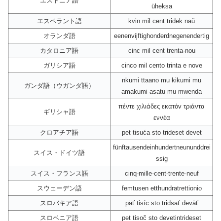
エストニア語
üheksa
エスペラント語
kvin mil cent tridek naŭ
オランダ語
eenenvijftighonderdnegenendertig
カタロニア語
cinc mil cent trenta-nou
ガリシア語
cinco mil cento trinta e nove
nkumi ttaano mu kikumi mu
ガンダ語（ウガンダ語）
amakumi asatu mu mwenda
πέντε χιλιάδες εκατόv τριάντα
ギリシャ語
εννέα
クロアチア語
pet tisuća sto trideset devet
fünftausendeinhundertneununddrei
スイス・ドイツ語
ssig
スイス・フランス語
cinq-mille-cent-trente-neuf
スウェーデン語
femtusen etthundratrettionio
スロバキア語
päť tisíc sto tridsať deväť
スロベニア語
pet tisoč sto devetintrideset