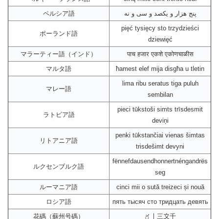
ペルシア語
پنج هزار و یکصد و سی و نه
pięć tysięcy sto trzydzieści
ポーランド語
dziewięć
マラーティー語（インド）
पाच हजार एकशे एकोणचाळीस
マルタ語
ħamest elef mija disgħa u tletin
lima ribu seratus tiga puluh
マレー語
sembilan
pieci tūkstoši simts trīsdesmit
ラトビア語
deviņi
penki tūkstančiai vienas šimtas
リトアニア語
trisdešimt devyni
fënnefdausendhonnertnéngandrës
ルクセンブルク語
seg
ルーマニア語
cinci mii o sută treizeci și nouă
ロシア語
пять тысяч сто тридцать девять
花碼（蘇州号碼）
〥〡三〩千