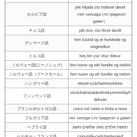
pet hiljada sto trideset devet
セルビア語
（пет хиљада сто тридесет
девет）
チェコ語
pět tisíc sto třicet devět
fem tusind og et hundrede og
デンマーク語
niogtredive
トルコ語
beş bin yüz otuz dokuz
ノルウェー語(ニーノシュク)
fem tusen og eitt hundre og trettini
ノルウェー語（ブークモール）
fem tusen og ett hundre og trettini
ハンガリー語
ötezer-százharminckilenc
viisituhattasatakolmekymmentäyh
フィンランド語
deksän
ブラジルポルトガル語
cinco mil cento e trinta e nove
ブルガリア語
пет хиляди сто тридесет и девет
ヘブライ語
חמשת אלפים מאה שלושים ותשע
ベルギー・フランス語
cinq-mille-cent-trente-neuf