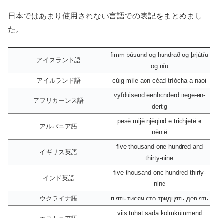
日本ではあまり使用されない言語での表記をまとめまし
た。
fimm þúsund og hundrað og þrjátíu
アイスランド語
og níu
アイルランド語
cúig míle aon céad tríócha a naoi
vyfduisend eenhonderd nege-en-
アフリカーンス語
dertig
pesë mijë njëqind e tridhjetë e
アルバニア語
nëntë
five thousand one hundred and
イギリス英語
thirty-nine
five thousand one hundred thirty-
インド英語
nine
ウクライナ語
пʼять тисяч сто тридцять девʼять
viis tuhat sada kolmkümmend