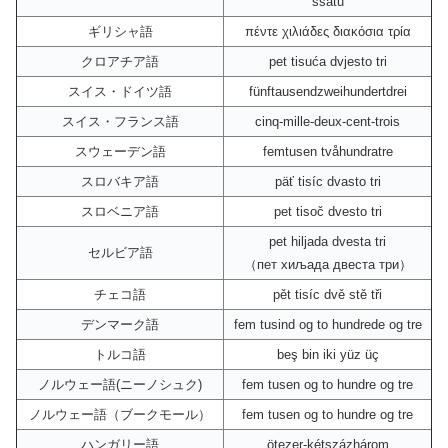
ssatu
ギリシャ語
πέντε χιλιάδες διακόσια τρία
クロアチア語
pet tisuća dvjesto tri
スイス・ドイツ語
fünftausendzweihundertdrei
スイス・フランス語
cinq-mille-deux-cent-trois
スウェーデン語
femtusen tvåhundratre
スロバキア語
päť tisíc dvasto tri
スロベニア語
pet tisoč dvesto tri
pet hiljada dvesta tri
セルビア語
（пет хиљада двеста три）
チェコ語
pět tisíc dvě stě tři
デンマーク語
fem tusind og to hundrede og tre
トルコ語
beş bin iki yüz üç
ノルウェー語(ニーノシュク)
fem tusen og to hundre og tre
ノルウェー語（ブークモール）
fem tusen og to hundre og tre
ハンガリー語
ötezer-kétszázhárom