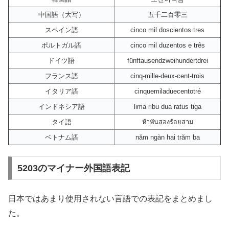
中国語（大写）
五千二百零三
スペイン語
cinco mil doscientos tres
ポルトガル語
cinco mil duzentos e três
ドイツ語
fünftausendzweihundertdrei
フランス語
cinq-mille-deux-cent-trois
イタリア語
cinquemiladuecentotré
インドネシア語
lima ribu dua ratus tiga
タイ語
ห้าพันสองร้อยสาม
ベトナム語
năm ngàn hai trăm ba
5203のマイナー外国語表記
日本ではあまり使用されない言語での表記をまとめまし
た。