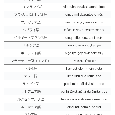
フィンランド語
viisituhattakaksisataakolme
ブラジルポルトガル語
cinco mil duzentos e três
ブルガリア語
пет хиляди двеста и три
ヘブライ語
חמשת אלפים מאתיים ושלוש
ベルギー・フランス語
cinq-mille-deux-cent-trois
ペルシア語
پنج هزار و دویست و سه
ポーランド語
pięć tysięcy dwieście trzy
マラーティー語（インド）
पाच हजार दोनशे तीन
マルタ語
ħamest elef mitejn tlieta
マレー語
lima ribu dua ratus tiga
ラトビア語
pieci tūkstoši divi simti trīs
リトアニア語
penki tūkstančiai du šimtai trys
ルクセンブルク語
fënnefdausendzweehonnertdräi
ルーマニア語
cinci mii două sute trei
ロシア語
пять тысяч двести три