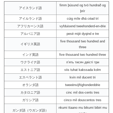
fimm þúsund og tvö hundrað og
アイスランド語
þrír
アイルランド語
cúig míle dhá céad trí
アフリカーンス語
vyfduisend tweehonderd-en-drie
アルバニア語
pesë mijë dyqind e tre
five thousand two hundred and
イギリス英語
three
インド英語
five thousand two hundred three
ウクライナ語
пʼять тисяч двісті три
エストニア語
viis tuhat kakssada kolm
エスペラント語
kvin mil ducent tri
オランダ語
tweeënvijftighonderddrie
カタロニア語
cinc mil dos-cents tres
ガリシア語
cinco mil douscentos tres
nkumi ttaano mu bikumi bibiri mu
ガンダ語（ウガンダ語）