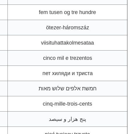
fem tusen og tre hundre
ötezer-háromszáz
viisituhattakolmesataa
cinco mil e trezentos
пет хиляди и триста
חמשת אלפים שלוש מאות
cinq-mille-trois-cents
پنج هزار و سیصد