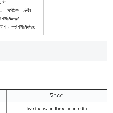
え方
のローマ数字｜序数
の外国語表記
のマイナー外国語表記
V
CCC
five thousand three hundredth