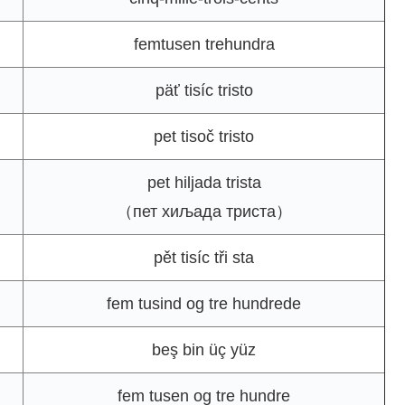
femtusen trehundra
päť tisíc tristo
pet tisoč tristo
pet hiljada trista
（пет хиљада триста）
pět tisíc tři sta
fem tusind og tre hundrede
beş bin üç yüz
fem tusen og tre hundre