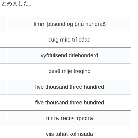
まとめました。
fimm þúsund og þrjú hundrað
cúig míle trí céad
vyfduisend driehonderd
pesë mijë treqind
five thousand three hundred
five thousand three hundred
пʼять тисяч триста
viis tuhat kolmsada