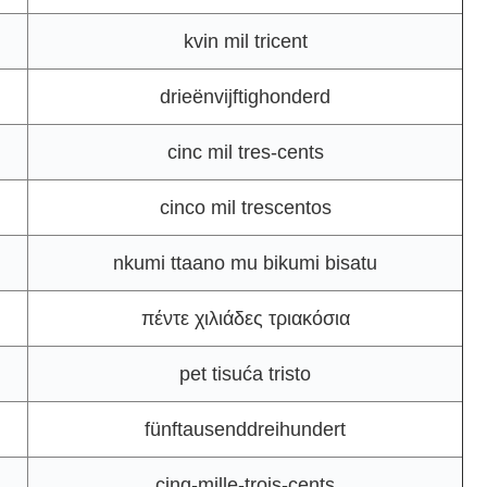
kvin mil tricent
drieënvijftighonderd
cinc mil tres-cents
cinco mil trescentos
nkumi ttaano mu bikumi bisatu
πέντε χιλιάδες τριακόσια
pet tisuća tristo
fünftausenddreihundert
cinq-mille-trois-cents