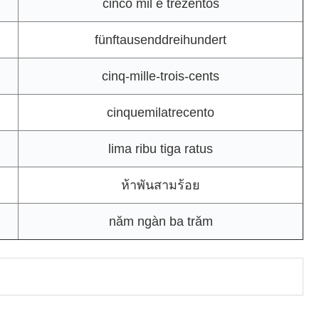
cinco mil e trezentos
fünftausenddreihundert
cinq-mille-trois-cents
cinquemilatrecento
lima ribu tiga ratus
ห้าพันสามร้อย
năm ngàn ba trăm