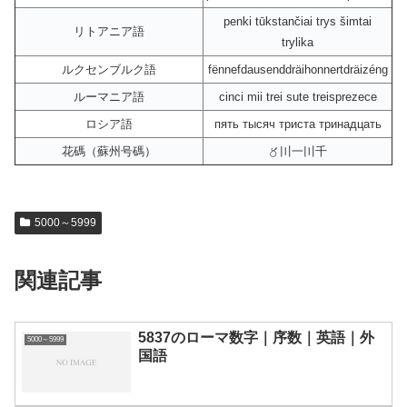
penki tūkstančiai trys šimtai
リトアニア語
trylika
ルクセンブルク語
fënnefdausenddräihonnertdräizéng
ルーマニア語
cinci mii trei sute treisprezece
ロシア語
пять тысяч триста тринадцать
花碼（蘇州号碼）
〥〣一〣千
5000～5999
関連記事
5837のローマ数字｜序数｜英語｜外
5000～5999
国語