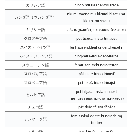
ガリシア語
cinco mil trescentos trece
nkumi ttaano mu bikumi bisatu mu
ガンダ語（ウガンダ語）
kkumi na ssatu
ギリシャ語
πέντε χιλιάδες τριακόσια δεκατρία
クロアチア語
pet tisuća tristo trinaest
スイス・ドイツ語
fünftausenddreihundertdreizehn
スイス・フランス語
cinq-mille-trois-cent-treize
スウェーデン語
femtusen trehundratretton
スロバキア語
päť tisíc tristo trinásť
スロベニア語
pet tisoč tristo trinajst
pet hiljada trista trinaest
セルビア語
（пет хиљада триста тринаест）
チェコ語
pět tisíc tři sta třináct
fem tusind og tre hundrede og
デンマーク語
tretten
トルコ語
beş bin üç yüz on üç