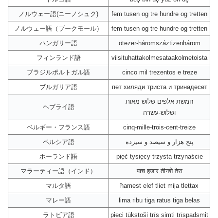
ノルウェー語(ニーノシュク)
fem tusen og tre hundre og tretten
ノルウェー語（ブークモール）
fem tusen og tre hundre og tretten
ハンガリー語
ötezer-háromszáztizenhárom
フィンランド語
viisituhattakolmesataakolmetoista
ブラジルポルトガル語
cinco mil trezentos e treze
ブルガリア語
пет хиляди триста и тринадесет
חמשת אלפים שלוש מאות
ヘブライ語
ושלוש-עשרה
ベルギー・フランス語
cinq-mille-trois-cent-treize
ペルシア語
پنج هزار و سیصد و سیزده
ポーランド語
pięć tysięcy trzysta trzynaście
マラーティー語（インド）
पाच हजार तीनशे तेरा
マルタ語
ħamest elef tliet mija tlettax
マレー語
lima ribu tiga ratus tiga belas
ラトビア語
pieci tūkstoši trīs simti trīspadsmit