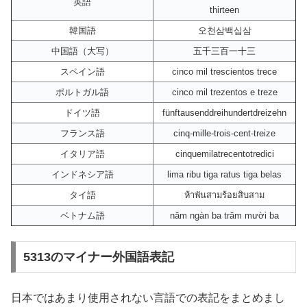
英語
thirteen
韓国語
오천삼백십삼
中国語（大写）
五千三百一十三
スペイン語
cinco mil trescientos trece
ポルトガル語
cinco mil trezentos e treze
ドイツ語
fünftausenddreihundertdreizehn
フランス語
cinq-mille-trois-cent-treize
イタリア語
cinquemilatrecentotredici
インドネシア語
lima ribu tiga ratus tiga belas
タイ語
ห้าพันสามร้อยสิบสาม
ベトナム語
năm ngàn ba trăm mười ba
5313のマイナー外国語表記
日本ではあまり使用されない言語での表記をまとめまし