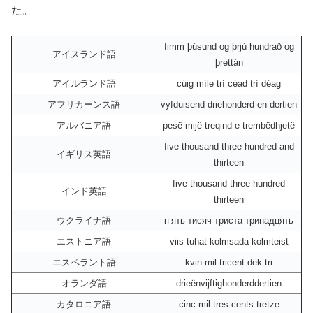
た。
fimm þúsund og þrjú hundrað og
アイスランド語
þrettán
アイルランド語
cúig míle trí céad trí déag
アフリカーンス語
vyfduisend driehonderd-en-dertien
アルバニア語
pesë mijë treqind e trembëdhjetë
five thousand three hundred and
イギリス英語
thirteen
five thousand three hundred
インド英語
thirteen
ウクライナ語
пʼять тисяч триста тринадцять
エストニア語
viis tuhat kolmsada kolmteist
エスペラント語
kvin mil tricent dek tri
オランダ語
drieënvijftighonderddertien
カタロニア語
cinc mil tres-cents tretze