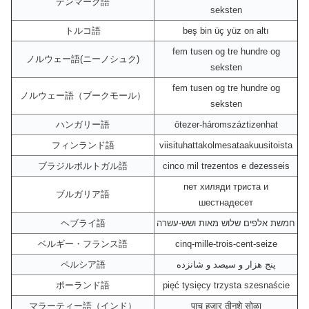
デンマーク語
seksten
トルコ語
beş bin üç yüz on altı
fem tusen og tre hundre og
ノルウェー語(ニーノシュク)
seksten
fem tusen og tre hundre og
ノルウェー語（ブークモール）
seksten
ハンガリー語
ötezer-háromszáztizenhat
フィンランド語
viisituhattakolmesataakuusitoista
ブラジルポルトガル語
cinco mil trezentos e dezesseis
пет хиляди триста и
ブルガリア語
шестнадесет
ヘブライ語
חמשת אלפים שלוש מאות ושש-עשרה
ベルギー・フランス語
cinq-mille-trois-cent-seize
ペルシア語
پنج هزار و سیصد و شانزده
ポーランド語
pięć tysięcy trzysta szesnaście
マラーティー語（インド）
पाच हजार तीनशे सोळा