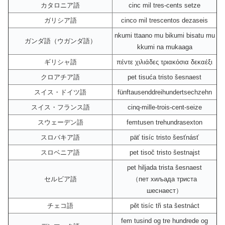
カタロニア語
cinc mil tres-cents setze
ガリシア語
cinco mil trescentos dezaseis
nkumi ttaano mu bikumi bisatu mu
ガンダ語（ウガンダ語）
kkumi na mukaaga
ギリシャ語
πέντε χιλιάδες τριακόσια δεκαέξι
クロアチア語
pet tisuća tristo šesnaest
スイス・ドイツ語
fünftausenddreihundertsechzehn
スイス・フランス語
cinq-mille-trois-cent-seize
スウェーデン語
femtusen trehundrasexton
スロバキア語
päť tisíc tristo šesťnásť
スロベニア語
pet tisoč tristo šestnajst
pet hiljada trista šesnaest
セルビア語
（пет хиљада триста
шеснаест）
チェコ語
pět tisíc tři sta šestnáct
fem tusind og tre hundrede og