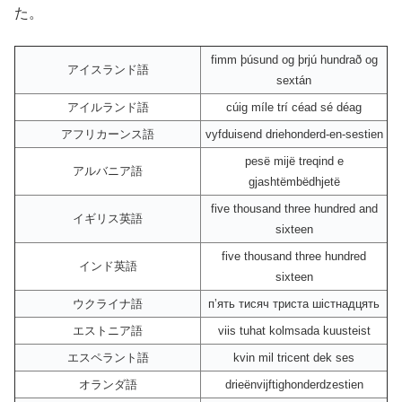
た。
fimm þúsund og þrjú hundrað og
アイスランド語
sextán
アイルランド語
cúig míle trí céad sé déag
アフリカーンス語
vyfduisend driehonderd-en-sestien
pesë mijë treqind e
アルバニア語
gjashtëmbëdhjetë
five thousand three hundred and
イギリス英語
sixteen
five thousand three hundred
インド英語
sixteen
ウクライナ語
пʼять тисяч триста шістнадцять
エストニア語
viis tuhat kolmsada kuusteist
エスペラント語
kvin mil tricent dek ses
オランダ語
drieënvijftighonderdzestien