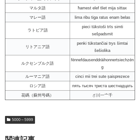
マルタ語
ħamest elef tliet mija sittax
マレー語
lima ribu tiga ratus enam belas
pieci tūkstoši trīs simti
ラトビア語
sešpadsmit
penki tūkstančiai trys šimtai
リトアニア語
šešiolika
fënnefdausenddräihonnertsiechzén
ルクセンブルク語
g
ルーマニア語
cinci mii trei sute șaisprezece
ロシア語
пять тысяч триста шестнадцать
花碼（蘇州号碼）
〥〣一〦千
5000～5999
関連記事