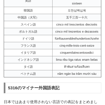
英語
sixteen
韓国語
오천삼백십육
中国語（大写）
五千三百一十六
スペイン語
cinco mil trescientos dieciséis
ポルトガル語
cinco mil trezentos e dezasseis
ドイツ語
fünftausenddreihundertsechzehn
フランス語
cinq-mille-trois-cent-seize
イタリア語
cinquemilatrecentosedici
インドネシア語
lima ribu tiga ratus enam belas
タイ語
ห้าพันสามร้อยสิบหก
ベトナム語
năm ngàn ba trăm mười sáu
5316のマイナー外国語表記
日本ではあまり使用されない言語での表記をまとめまし