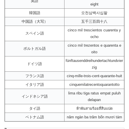
英語
eight
韓国語
오천삼백사십팔
中国語（大写）
五千三百四十八
cinco mil trescientos cuarenta y
スペイン語
ocho
cinco mil trezentos e quarenta e
ポルトガル語
oito
fünftausenddreihundertachtundvier
ドイツ語
zig
フランス語
cinq-mille-trois-cent-quarante-huit
イタリア語
cinquemilatrecentoquarantotto
lima ribu tiga ratus empat puluh
インドネシア語
delapan
タイ語
ห้าพันสามร้อยสี่สิบแปด
ベトナム語
năm ngàn ba trăm bốn mươi tám