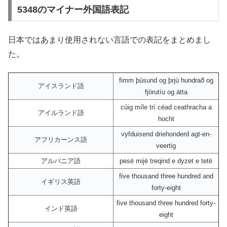
5348のマイナー外国語表記
日本ではあまり使用されない言語での表記をまとめまし
た。
fimm þúsund og þrjú hundrað og
アイスランド語
fjörutíu og átta
cúig míle trí céad ceathracha a
アイルランド語
hocht
vyfduisend driehonderd agt-en-
アフリカーンス語
veertig
アルバニア語
pesë mijë treqind e dyzet e tetë
five thousand three hundred and
イギリス英語
forty-eight
five thousand three hundred forty-
インド英語
eight