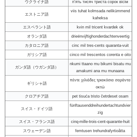
ウクライナ語
пʼять тисяч триста сорок вісім
viis tuhat kolmsada nelikümmend
エストニア語
kaheksa
エスペラント語
kvin mil tricent kvardek ok
オランダ語
drieënvijftighonderdachtenveertig
カタロニア語
cinc mil tres-cents quaranta-vuit
ガリシア語
cinco mil trescentos corenta e oito
nkumi ttaano mu bikumi bisatu mu
ガンダ語（ウガンダ語）
amakumi ana mu munaana
πέντε χιλιάδες τριακόσια σαράντα
ギリシャ語
οκτώ
クロアチア語
pet tisuća tristo četrdeset osam
fünftausenddreihundertachtundvier
スイス・ドイツ語
zig
スイス・フランス語
cinq-mille-trois-cent-quarante-huit
スウェーデン語
femtusen trehundrafyrtioåtta