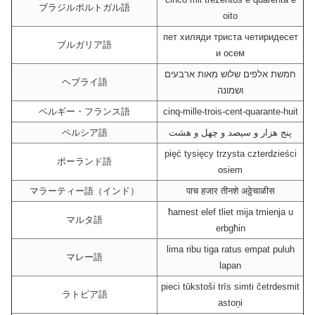
ブラジルポルトガル語
oito
пет хиляди триста четиридесет
ブルガリア語
и осем
חמשת אלפים שלוש מאות ארבעים
ヘブライ語
ושמונה
ベルギー・フランス語
cinq-mille-trois-cent-quarante-huit
ペルシア語
پنج هزار و سیصد و چهل و هشت
pięć tysięcy trzysta czterdzieści
ポーランド語
osiem
マラーティー語（インド）
पाच हजार तीनशे अठ्ठेचाळीस
ħamest elef tliet mija tmienja u
マルタ語
erbgħin
lima ribu tiga ratus empat puluh
マレー語
lapan
pieci tūkstoši trīs simti četrdesmit
ラトビア語
astoņi