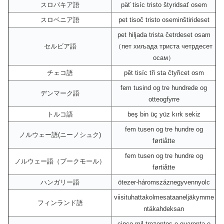
スロバキア語
päť tisíc tristo štyridsať osem
スロベニア語
pet tisoč tristo oseminštirideset
pet hiljada trista četrdeset osam
セルビア語
（пет хиљада триста четрдесет
осам）
チェコ語
pět tisíc tři sta čtyřicet osm
fem tusind og tre hundrede og
デンマーク語
otteogfyrre
トルコ語
beş bin üç yüz kırk sekiz
fem tusen og tre hundre og
ノルウェー語(ニーノシュク)
førtiåtte
fem tusen og tre hundre og
ノルウェー語（ブークモール）
førtiåtte
ハンガリー語
ötezer-háromszáznegyvennyolc
viisituhattakolmesataaneljäkymme
フィンランド語
ntäkahdeksan
cinco mil trezentos e quarenta e