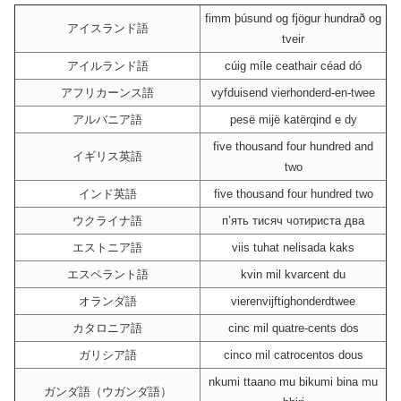
fimm þúsund og fjögur hundrað og
アイスランド語
tveir
アイルランド語
cúig míle ceathair céad dó
アフリカーンス語
vyfduisend vierhonderd-en-twee
アルバニア語
pesë mijë katërqind e dy
five thousand four hundred and
イギリス英語
two
インド英語
five thousand four hundred two
ウクライナ語
пʼять тисяч чотириста два
エストニア語
viis tuhat nelisada kaks
エスペラント語
kvin mil kvarcent du
オランダ語
vierenvijftighonderdtwee
カタロニア語
cinc mil quatre-cents dos
ガリシア語
cinco mil catrocentos dous
nkumi ttaano mu bikumi bina mu
ガンダ語（ウガンダ語）