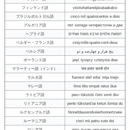
フィンランド語
viisituhattaneljäsataakaksi
ブラジルポルトガル語
cinco mil quatrocentos e dois
ブルガリア語
пет хиляди четиристотин и две
ヘブライ語
חמשת אלפים ארבע מאות ושתיים
ベルギー・フランス語
cinq-mille-quatre-cent-deux
ペルシア語
پنج هزار و چهارصد و دو
ポーランド語
pięć tysięcy czterysta dwa
マラーティー語（インド）
पाच हजार चारशे दोन
マルタ語
ħamest elef erba’ mija tnejn
マレー語
lima ribu empat ratus dua
ラトビア語
pieci tūkstoši četri simti divi
リトアニア語
penki tūkstančiai keturi šimtai du
ルクセンブルク語
fënnefdausendvéierhonnertzwee
ルーマニア語
cinci mii patru sute doi
ロシア語
пять тысяч четыреста два