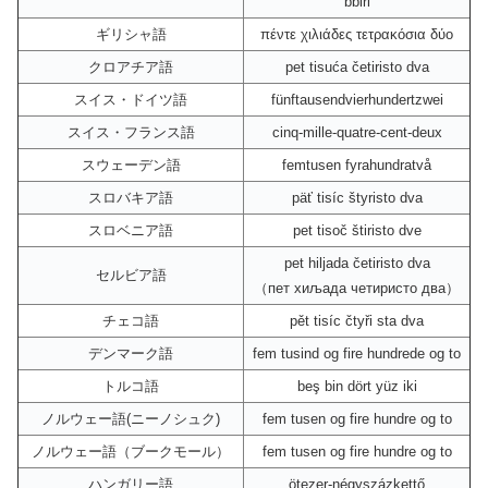
bbiri
ギリシャ語
πέντε χιλιάδες τετρακόσια δύο
クロアチア語
pet tisuća četiristo dva
スイス・ドイツ語
fünftausendvierhundertzwei
スイス・フランス語
cinq-mille-quatre-cent-deux
スウェーデン語
femtusen fyrahundratvå
スロバキア語
päť tisíc štyristo dva
スロベニア語
pet tisoč štiristo dve
pet hiljada četiristo dva
セルビア語
（пет хиљада четиристо два）
チェコ語
pět tisíc čtyři sta dva
デンマーク語
fem tusind og fire hundrede og to
トルコ語
beş bin dört yüz iki
ノルウェー語(ニーノシュク)
fem tusen og fire hundre og to
ノルウェー語（ブークモール）
fem tusen og fire hundre og to
ハンガリー語
ötezer-négyszázkettő