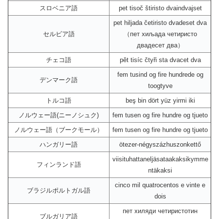
スロベニア語
pet tisoč štiristo dvaindvajset
pet hiljada četiristo dvadeset dva
セルビア語
（пет хиљада четиристо
двадесет два）
チェコ語
pět tisíc čtyři sta dvacet dva
fem tusind og fire hundrede og
デンマーク語
toogtyve
トルコ語
beş bin dört yüz yirmi iki
ノルウェー語(ニーノシュク)
fem tusen og fire hundre og tjueto
ノルウェー語（ブークモール）
fem tusen og fire hundre og tjueto
ハンガリー語
ötezer-négyszázhuszonkettő
viisituhattaneljäsataakaksikymme
フィンランド語
ntäkaksi
cinco mil quatrocentos e vinte e
ブラジルポルトガル語
dois
пет хиляди четиристотин
ブルガリア語