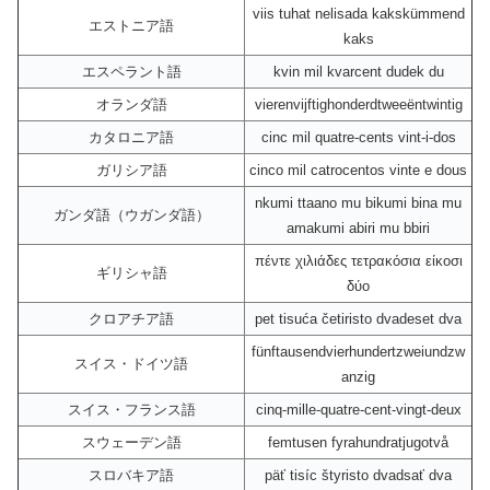
viis tuhat nelisada kakskümmend
エストニア語
kaks
エスペラント語
kvin mil kvarcent dudek du
オランダ語
vierenvijftighonderdtweeëntwintig
カタロニア語
cinc mil quatre-cents vint-i-dos
ガリシア語
cinco mil catrocentos vinte e dous
nkumi ttaano mu bikumi bina mu
ガンダ語（ウガンダ語）
amakumi abiri mu bbiri
πέντε χιλιάδες τετρακόσια είκοσι
ギリシャ語
δύο
クロアチア語
pet tisuća četiristo dvadeset dva
fünftausendvierhundertzweiundzw
スイス・ドイツ語
anzig
スイス・フランス語
cinq-mille-quatre-cent-vingt-deux
スウェーデン語
femtusen fyrahundratjugotvå
スロバキア語
päť tisíc štyristo dvadsať dva