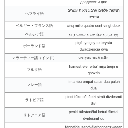
двадесет и две
חמשת אלפים ארבע מאות עשרים
ヘブライ語
ושתיים
ベルギー・フランス語
cinq-mille-quatre-cent-vingt-deux
ペルシア語
پنج هزار و چهارصد و بیست و دو
pięć tysięcy czterysta
ポーランド語
dwadzieścia dwa
マラーティー語（インド）
पाच हजार चारशे बावीस
ħamest elef erba’ mija tnejn u
マルタ語
għoxrin
lima ribu empat ratus dua puluh
マレー語
dua
pieci tūkstoši četri simti divdesmit
ラトビア語
divi
penki tūkstančiai keturi šimtai
リトアニア語
dvidešimt du
fënnefdausendvéierhonnertzweean