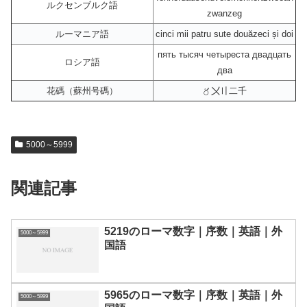
ルクセンブルク語
zwanzeg
ルーマニア語
cinci mii patru sute douăzeci și doi
пять тысяч четыреста двадцать
ロシア語
два
花碼（蘇州号碼）
〥〤〢二千
5000～5999
関連記事
5219のローマ数字｜序数｜英語｜外
5000～5999
国語
5965のローマ数字｜序数｜英語｜外
5000～5999