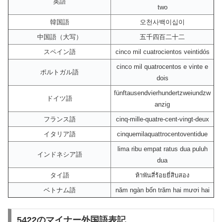
英語
two
韓国語
오천사백이십이
中国語（大写）
五千四百二十二
スペイン語
cinco mil cuatrocientos veintidós
cinco mil quatrocentos e vinte e
ポルトガル語
dois
fünftausendvierhundertzweiundzw
ドイツ語
anzig
フランス語
cinq-mille-quatre-cent-vingt-deux
イタリア語
cinquemilaquattrocentoventidue
lima ribu empat ratus dua puluh
インドネシア語
dua
タイ語
ห้าพันสี่ร้อยยี่สิบสอง
ベトナム語
năm ngàn bốn trăm hai mươi hai
5422のマイナー外国語表記