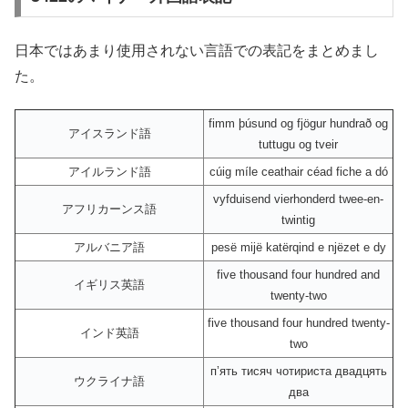
日本ではあまり使用されない言語での表記をまとめまし
た。
fimm þúsund og fjögur hundrað og
アイスランド語
tuttugu og tveir
アイルランド語
cúig míle ceathair céad fiche a dó
vyfduisend vierhonderd twee-en-
アフリカーンス語
twintig
アルバニア語
pesë mijë katërqind e njëzet e dy
five thousand four hundred and
イギリス英語
twenty-two
five thousand four hundred twenty-
インド英語
two
пʼять тисяч чотириста двадцять
ウクライナ語
два