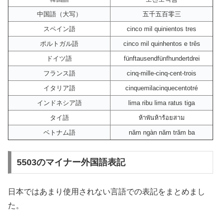
中国語（大写）
五千五百零三
スペイン語
cinco mil quinientos tres
ポルトガル語
cinco mil quinhentos e três
ドイツ語
fünftausendfünfhundertdrei
フランス語
cinq-mille-cinq-cent-trois
イタリア語
cinquemilacinquecentotré
インドネシア語
lima ribu lima ratus tiga
タイ語
ห้าพันห้าร้อยสาม
ベトナム語
năm ngàn năm trăm ba
5503のマイナー外国語表記
日本ではあまり使用されない言語での表記をまとめまし
た。