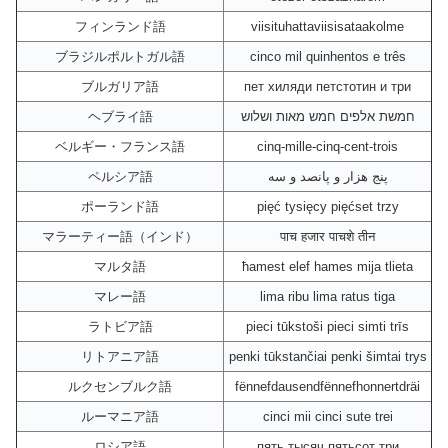
フィンランド語
viisituhattaviisisataakolme
ブラジルポルトガル語
cinco mil quinhentos e três
ブルガリア語
пет хиляди петстотин и три
ヘブライ語
חמשת אלפים חמש מאות ושלוש
ベルギー・フランス語
cinq-mille-cinq-cent-trois
ペルシア語
پنج هزار و پانصد و سه
ポーランド語
pięć tysięcy pięćset trzy
マラーティー語（インド）
पाच हजार पाचशे तीन
マルタ語
ħamest elef hames mija tlieta
マレー語
lima ribu lima ratus tiga
ラトビア語
pieci tūkstoši pieci simti trīs
リトアニア語
penki tūkstančiai penki šimtai trys
ルクセンブルク語
fënnefdausendfënnefhonnertdräi
ルーマニア語
cinci mii cinci sute trei
ロシア語
пять тысяч пятьсот три