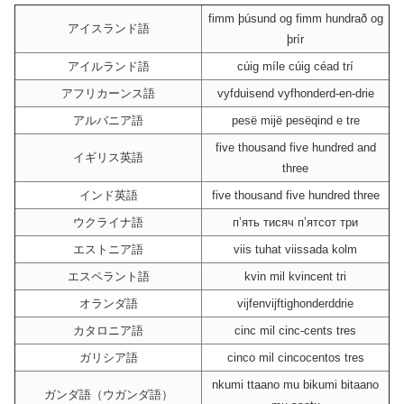
fimm þúsund og fimm hundrað og
アイスランド語
þrír
アイルランド語
cúig míle cúig céad trí
アフリカーンス語
vyfduisend vyfhonderd-en-drie
アルバニア語
pesë mijë pesëqind e tre
five thousand five hundred and
イギリス英語
three
インド英語
five thousand five hundred three
ウクライナ語
пʼять тисяч пʼятсот три
エストニア語
viis tuhat viissada kolm
エスペラント語
kvin mil kvincent tri
オランダ語
vijfenvijftighonderddrie
カタロニア語
cinc mil cinc-cents tres
ガリシア語
cinco mil cincocentos tres
nkumi ttaano mu bikumi bitaano
ガンダ語（ウガンダ語）