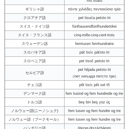
mu ssatu
ギリシャ語
πέντε χιλιάδες πεντακόσια τρία
クロアチア語
pet tisuća petsto tri
スイス・ドイツ語
fünftausendfünfhundertdrei
スイス・フランス語
cinq-mille-cinq-cent-trois
スウェーデン語
femtusen femhundratre
スロバキア語
päť tisíc päťsto tri
スロベニア語
pet tisoč petsto tri
pet hiljada petsto tri
セルビア語
（пет хиљада петсто три）
チェコ語
pět tisíc pět set tři
デンマーク語
fem tusind og fem hundrede og tre
トルコ語
beş bin beş yüz üç
ノルウェー語(ニーノシュク)
fem tusen og fem hundre og tre
ノルウェー語（ブークモール）
fem tusen og fem hundre og tre
ハンガリー語
ötezer-ötszázhárom