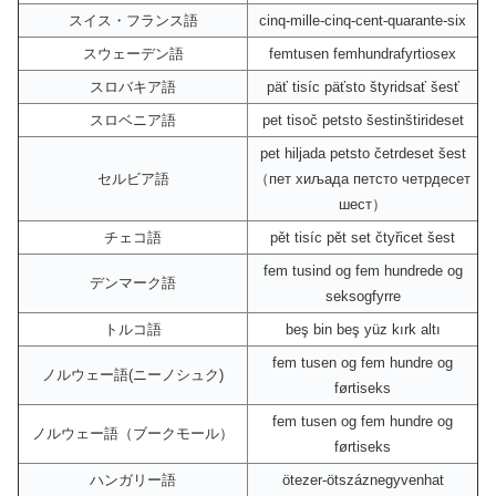
スイス・フランス語
cinq-mille-cinq-cent-quarante-six
スウェーデン語
femtusen femhundrafyrtiosex
スロバキア語
päť tisíc päťsto štyridsať šesť
スロベニア語
pet tisoč petsto šestinštirideset
pet hiljada petsto četrdeset šest
セルビア語
（пет хиљада петсто четрдесет
шест）
チェコ語
pět tisíc pět set čtyřicet šest
fem tusind og fem hundrede og
デンマーク語
seksogfyrre
トルコ語
beş bin beş yüz kırk altı
fem tusen og fem hundre og
ノルウェー語(ニーノシュク)
førtiseks
fem tusen og fem hundre og
ノルウェー語（ブークモール）
førtiseks
ハンガリー語
ötezer-ötszáznegyvenhat