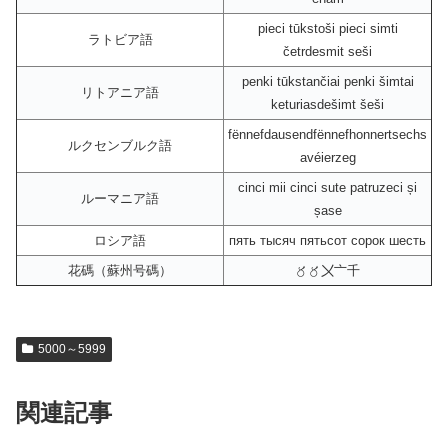
pieci tūkstoši pieci simti
ラトビア語
četrdesmit seši
penki tūkstančiai penki šimtai
リトアニア語
keturiasdešimt šeši
fënnefdausendfënnefhonnertsechs
ルクセンブルク語
avéierzeg
cinci mii cinci sute patruzeci și
ルーマニア語
șase
ロシア語
пять тысяч пятьсот сорок шесть
花碼（蘇州号碼）
〥〥〤〦千
5000～5999
関連記事