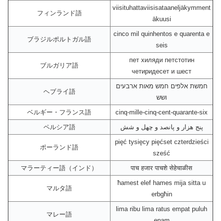
viisituhattaviisisataaneljäkymment
フィンランド語
äkuusi
cinco mil quinhentos e quarenta e
ブラジルポルトガル語
seis
пет хиляди петстотин
ブルガリア語
четиридесет и шест
חמשת אלפים חמש מאות ארבעים
ヘブライ語
ושש
ベルギー・フランス語
cinq-mille-cinq-cent-quarante-six
ペルシア語
پنج هزار و پانصد و چهل و شش
pięć tysięcy pięćset czterdzieści
ポーランド語
sześć
マラーティー語（インド）
पाच हजार पाचशे सेहेचाळीस
ħamest elef hames mija sitta u
マルタ語
erbgħin
lima ribu lima ratus empat puluh
マレー語
enam