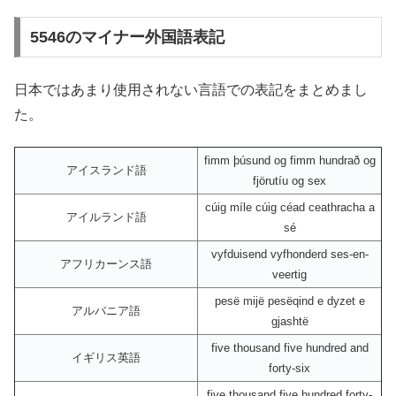
5546のマイナー外国語表記
日本ではあまり使用されない言語での表記をまとめまし
た。
fimm þúsund og fimm hundrað og
アイスランド語
fjörutíu og sex
cúig míle cúig céad ceathracha a
アイルランド語
sé
vyfduisend vyfhonderd ses-en-
アフリカーンス語
veertig
pesë mijë pesëqind e dyzet e
アルバニア語
gjashtë
five thousand five hundred and
イギリス英語
forty-six
five thousand five hundred forty-