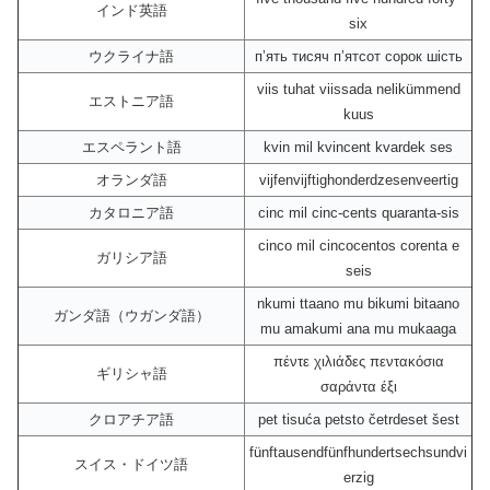
インド英語
six
ウクライナ語
пʼять тисяч пʼятсот сорок шість
viis tuhat viissada nelikümmend
エストニア語
kuus
エスペラント語
kvin mil kvincent kvardek ses
オランダ語
vijfenvijftighonderdzesenveertig
カタロニア語
cinc mil cinc-cents quaranta-sis
cinco mil cincocentos corenta e
ガリシア語
seis
nkumi ttaano mu bikumi bitaano
ガンダ語（ウガンダ語）
mu amakumi ana mu mukaaga
πέντε χιλιάδες πεντακόσια
ギリシャ語
σαράντα έξι
クロアチア語
pet tisuća petsto četrdeset šest
fünftausendfünfhundertsechsundvi
スイス・ドイツ語
erzig