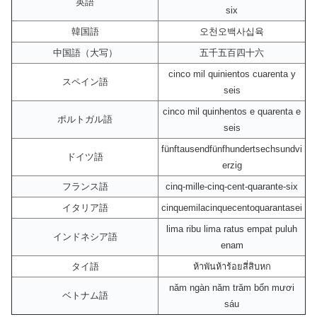
英語
six
韓国語
오천오백사십육
中国語（大写）
五千五百四十六
cinco mil quinientos cuarenta y
スペイン語
seis
cinco mil quinhentos e quarenta e
ポルトガル語
seis
fünftausendfünfhundertsechsundvi
ドイツ語
erzig
フランス語
cinq-mille-cinq-cent-quarante-six
イタリア語
cinquemilacinquecentoquarantasei
lima ribu lima ratus empat puluh
インドネシア語
enam
タイ語
ห้าพันห้าร้อยสี่สิบหก
năm ngàn năm trăm bốn mươi
ベトナム語
sáu