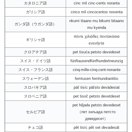
カタロニア語
cinc mil cinc-cents noranta
ガリシア語
cinco mil cincocentos noventa
nkumi ttaano mu bikumi bitaano
ガンダ語（ウガンダ語）
mu kyenda
πέντε χιλιάδες πεντακόσια
ギリシャ語
ενενήντα
クロアチア語
pet tisuća petsto devedeset
スイス・ドイツ語
fünftausendfünfhundertneunzig
スイス・フランス語
cinq-mille-cinq-cent-nonante
スウェーデン語
femtusen femhundranittio
スロバキア語
päť tisíc päťsto devädesiat
スロベニア語
pet tisoč petsto devetdeset
pet hiljada petsto devedeset
セルビア語
（пет хиљада петсто
деведесет）
チェコ語
pět tisíc pět set devadesát