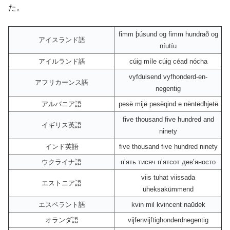
た。
fimm þúsund og fimm hundrað og
アイスランド語
níutíu
アイルランド語
cúig míle cúig céad nócha
vyfduisend vyfhonderd-en-
アフリカーンス語
negentig
アルバニア語
pesë mijë pesëqind e nëntëdhjetë
five thousand five hundred and
イギリス英語
ninety
インド英語
five thousand five hundred ninety
ウクライナ語
пʼять тисяч пʼятсот девʼяносто
viis tuhat viissada
エストニア語
üheksakümmend
エスペラント語
kvin mil kvincent naŭdek
オランダ語
vijfenvijftighonderdnegentig