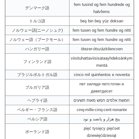
fem tusind og fem hundrede og
デンマーク語
halvfems
トルコ語
beş bin beş yüz doksan
ノルウェー語(ニーノシュク)
fem tusen og fem hundre og nitti
ノルウェー語（ブークモール）
fem tusen og fem hundre og nitti
ハンガリー語
ötezer-ötszázkilencven
viisituhattaviisisataayhdeksänkym
フィンランド語
mentä
ブラジルポルトガル語
cinco mil quinhentos e noventa
пет хиляди петстотин и
ブルガリア語
деветдесет
ヘブライ語
חמשת אלפים חמש מאות תשעים
ベルギー・フランス語
cinq-mille-cinq-cent-nonante
ペルシア語
پنج هزار و پانصد و نود
pięć tysięcy pięćset
ポーランド語
dziewięćdziesiąt