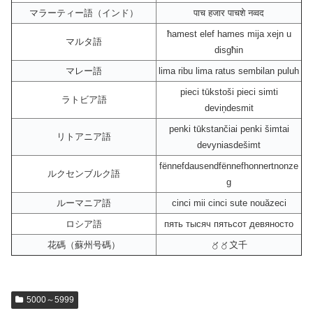
マラーティー語（インド）
पाच हजार पाचशे नव्वद
ħamest elef hames mija xejn u
マルタ語
disgħin
マレー語
lima ribu lima ratus sembilan puluh
pieci tūkstoši pieci simti
ラトビア語
deviņdesmit
penki tūkstančiai penki šimtai
リトアニア語
devyniasdešimt
fënnefdausendfënnefhonnertnonze
ルクセンブルク語
g
ルーマニア語
cinci mii cinci sute nouăzeci
ロシア語
пять тысяч пятьсот девяносто
花碼（蘇州号碼）
〥〥〩千
5000～5999