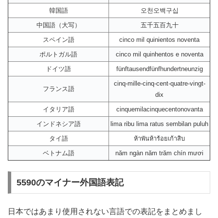
韓国語
오천오백구십
中国語（大写）
五千五百九十
スペイン語
cinco mil quinientos noventa
ポルトガル語
cinco mil quinhentos e noventa
ドイツ語
fünftausendfünfhundertneunzig
cinq-mille-cinq-cent-quatre-vingt-
フランス語
dix
イタリア語
cinquemilacinquecentonovanta
インドネシア語
lima ribu lima ratus sembilan puluh
タイ語
ห้าพันห้าร้อยเก้าสิบ
ベトナム語
năm ngàn năm trăm chín mươi
5590のマイナー外国語表記
日本ではあまり使用されない言語での表記をまとめまし