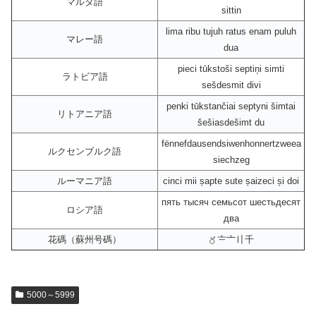
マルタ語
sittin
lima ribu tujuh ratus enam puluh
マレー語
dua
pieci tūkstoši septiņi simti
ラトビア語
sešdesmit divi
penki tūkstančiai septyni šimtai
リトアニア語
šešiasdešimt du
fënnefdausendsiwenhonnertzweea
ルクセンブルク語
siechzeg
ルーマニア語
cinci mii șapte sute șaizeci și doi
пять тысяч семьсот шестьдесят
ロシア語
два
花碼（蘇州号碼）
〥〧〦〢千
5000～5999