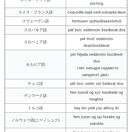
sechzig
スイス・フランス語
cinq-mille-sept-cent-soixante-deux
スウェーデン語
femtusen sjuhundrasextiotvå
スロバキア語
päť tisíc sedemsto šesdesiat dva
pet tisoč sedemsto
スロベニア語
dvainšestdeset
pet hiljada sedamsto šezdeset
dva
セルビア語
（пет хиљада седамсто
шездесет два）
チェコ語
pět tisíc sedm set šedesát dva
fem tusind og syv hundrede og
デンマーク語
toogtres
トルコ語
beş bin yedi yüz altmış iki
fem tusen og sju hundre og
ノルウェー語(ニーノシュク)
sekstito