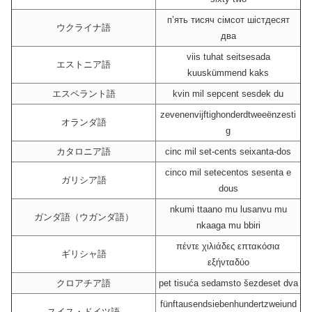
пʼять тисяч сімсот шістдесят
ウクライナ語
два
viis tuhat seitsesada
エストニア語
kuuskümmend kaks
エスペラント語
kvin mil sepcent sesdek du
zevenenvijftighonderdtweeënzesti
オランダ語
g
カタロニア語
cinc mil set-cents seixanta-dos
cinco mil setecentos sesenta e
ガリシア語
dous
nkumi ttaano mu lusanvu mu
ガンダ語（ウガンダ語）
nkaaga mu bbiri
πέντε χιλιάδες επτακόσια
ギリシャ語
εξήνταδύο
クロアチア語
pet tisuća sedamsto šezdeset dva
fünftausendsiebenhundertzweiund
スイス・ドイツ語