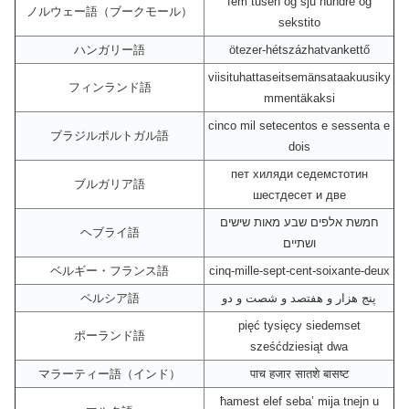
fem tusen og sju hundre og
ノルウェー語（ブークモール）
sekstito
ハンガリー語
ötezer-hétszázhatvankettő
viisituhattaseitsemänsataakuusiky
フィンランド語
mmentäkaksi
cinco mil setecentos e sessenta e
ブラジルポルトガル語
dois
пет хиляди седемстотин
ブルガリア語
шестдесет и две
חמשת אלפים שבע מאות שישים
ヘブライ語
ושתיים
ベルギー・フランス語
cinq-mille-sept-cent-soixante-deux
ペルシア語
پنج هزار و هفتصد و شصت و دو
pięć tysięcy siedemset
ポーランド語
sześćdziesiąt dwa
マラーティー語（インド）
पाच हजार सातशे बासष्ट
ħamest elef seba’ mija tnejn u