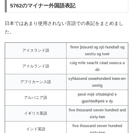
5762のマイナー外国語表記
日本ではあまり使用されない言語での表記をまとめまし
た。
fimm þúsund og sjö hundrað og
アイスランド語
sextíu og tveir
cúig míle seacht céad seasca a
アイルランド語
dó
vyfduisend sewehonderd twee-en-
アフリカーンス語
sestig
pesë mijë shtatëqind e
アルバニア語
gjashtëdhjetë e dy
five thousand seven hundred and
イギリス英語
sixty-two
five thousand seven hundred
インド英語
sixty-two