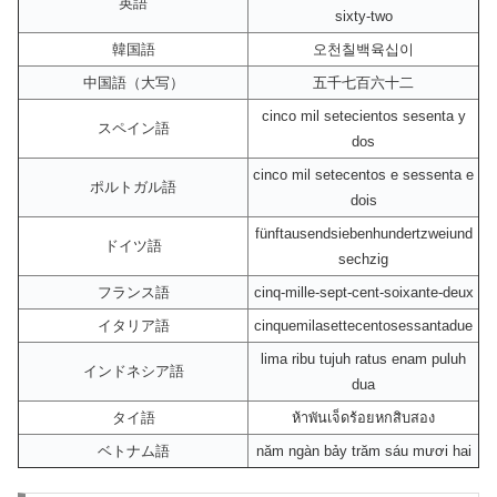
英語
sixty-two
韓国語
오천칠백육십이
中国語（大写）
五千七百六十二
cinco mil setecientos sesenta y
スペイン語
dos
cinco mil setecentos e sessenta e
ポルトガル語
dois
fünftausendsiebenhundertzweiund
ドイツ語
sechzig
フランス語
cinq-mille-sept-cent-soixante-deux
イタリア語
cinquemilasettecentosessantadue
lima ribu tujuh ratus enam puluh
インドネシア語
dua
タイ語
ห้าพันเจ็ดร้อยหกสิบสอง
ベトナム語
năm ngàn bảy trăm sáu mươi hai