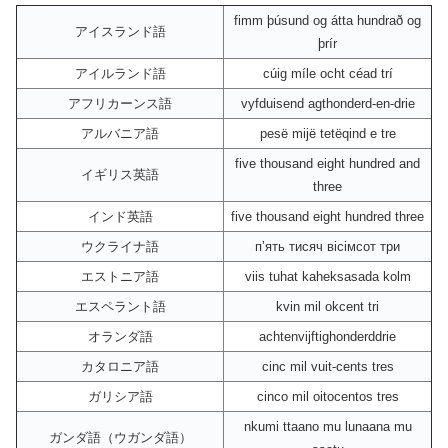
fimm þúsund og átta hundrað og
アイスランド語
þrír
アイルランド語
cúig míle ocht céad trí
アフリカーンス語
vyfduisend agthonderd-en-drie
アルバニア語
pesë mijë tetëqind e tre
five thousand eight hundred and
イギリス英語
three
インド英語
five thousand eight hundred three
ウクライナ語
пʼять тисяч вісімсот три
エストニア語
viis tuhat kaheksasada kolm
エスペラント語
kvin mil okcent tri
オランダ語
achtenvijftighonderddrie
カタロニア語
cinc mil vuit-cents tres
ガリシア語
cinco mil oitocentos tres
nkumi ttaano mu lunaana mu
ガンダ語（ウガンダ語）