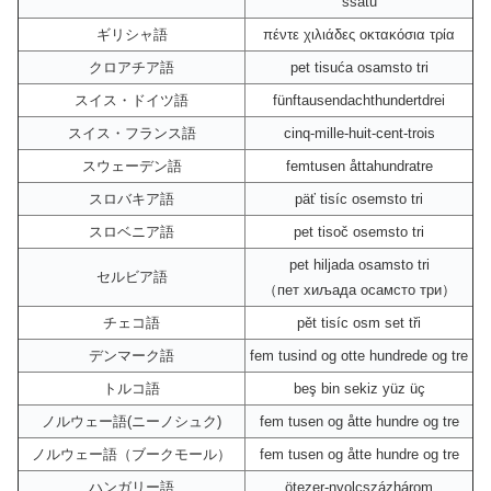
ssatu
ギリシャ語
πέντε χιλιάδες οκτακόσια τρία
クロアチア語
pet tisuća osamsto tri
スイス・ドイツ語
fünftausendachthundertdrei
スイス・フランス語
cinq-mille-huit-cent-trois
スウェーデン語
femtusen åttahundratre
スロバキア語
päť tisíc osemsto tri
スロベニア語
pet tisoč osemsto tri
pet hiljada osamsto tri
セルビア語
（пет хиљада осамсто три）
チェコ語
pět tisíc osm set tři
デンマーク語
fem tusind og otte hundrede og tre
トルコ語
beş bin sekiz yüz üç
ノルウェー語(ニーノシュク)
fem tusen og åtte hundre og tre
ノルウェー語（ブークモール）
fem tusen og åtte hundre og tre
ハンガリー語
ötezer-nyolcszázhárom