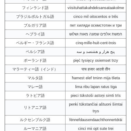
フィンランド語
viisituhattakahdeksansataakolme
ブラジルポルトガル語
cinco mil oitocentos e três
ブルガリア語
пет хиляди осемстотин и три
ヘブライ語
חמשת אלפים שמונה מאות ושלוש
ベルギー・フランス語
cinq-mille-huit-cent-trois
ペルシア語
پنج هزار و هشتصد و سه
ポーランド語
pięć tysięcy osiemset trzy
マラーティー語（インド）
पाच हजार आठशे तीन
マルタ語
ħamest elef tminn mija tlieta
マレー語
lima ribu lapan ratus tiga
ラトビア語
pieci tūkstoši astoņi simti trīs
penki tūkstančiai aštuoni šimtai
リトアニア語
trys
ルクセンブルク語
fënnefdausendaachthonnertdräi
ルーマニア語
cinci mii opt sute trei