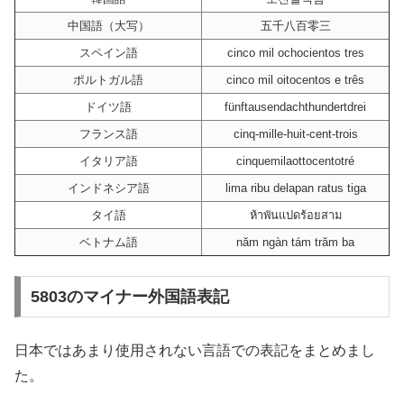
中国語（大写）
五千八百零三
スペイン語
cinco mil ochocientos tres
ポルトガル語
cinco mil oitocentos e três
ドイツ語
fünftausendachthundertdrei
フランス語
cinq-mille-huit-cent-trois
イタリア語
cinquemilaottocentotré
インドネシア語
lima ribu delapan ratus tiga
タイ語
ห้าพันแปดร้อยสาม
ベトナム語
năm ngàn tám trăm ba
5803のマイナー外国語表記
日本ではあまり使用されない言語での表記をまとめまし
た。