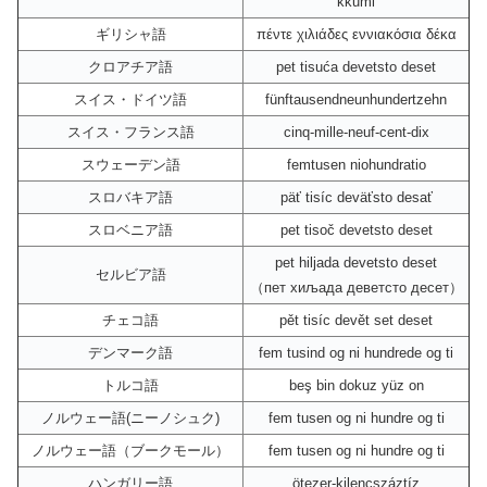
kkumi
ギリシャ語
πέντε χιλιάδες εννιακόσια δέκα
クロアチア語
pet tisuća devetsto deset
スイス・ドイツ語
fünftausendneunhundertzehn
スイス・フランス語
cinq-mille-neuf-cent-dix
スウェーデン語
femtusen niohundratio
スロバキア語
päť tisíc deväťsto desať
スロベニア語
pet tisoč devetsto deset
pet hiljada devetsto deset
セルビア語
（пет хиљада деветсто десет）
チェコ語
pět tisíc devět set deset
デンマーク語
fem tusind og ni hundrede og ti
トルコ語
beş bin dokuz yüz on
ノルウェー語(ニーノシュク)
fem tusen og ni hundre og ti
ノルウェー語（ブークモール）
fem tusen og ni hundre og ti
ハンガリー語
ötezer-kilencszáztíz