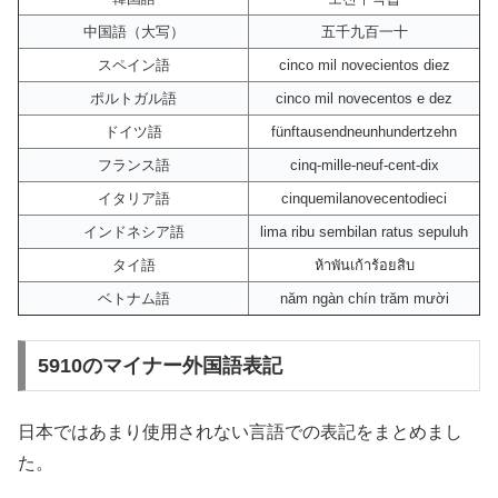
中国語（大写）
五千九百一十
スペイン語
cinco mil novecientos diez
ポルトガル語
cinco mil novecentos e dez
ドイツ語
fünftausendneunhundertzehn
フランス語
cinq-mille-neuf-cent-dix
イタリア語
cinquemilanovecentodieci
インドネシア語
lima ribu sembilan ratus sepuluh
タイ語
ห้าพันเก้าร้อยสิบ
ベトナム語
năm ngàn chín trăm mười
5910のマイナー外国語表記
日本ではあまり使用されない言語での表記をまとめまし
た。