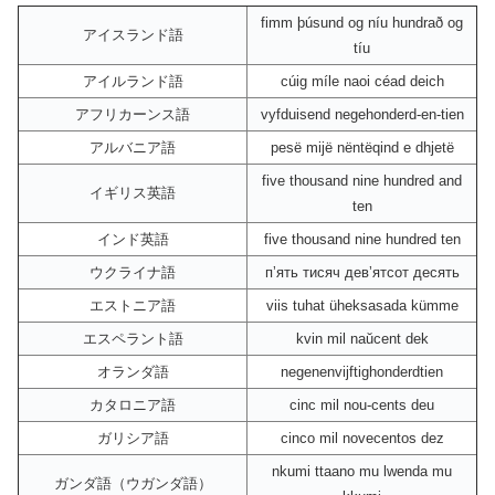
fimm þúsund og níu hundrað og
アイスランド語
tíu
アイルランド語
cúig míle naoi céad deich
アフリカーンス語
vyfduisend negehonderd-en-tien
アルバニア語
pesë mijë nëntëqind e dhjetë
five thousand nine hundred and
イギリス英語
ten
インド英語
five thousand nine hundred ten
ウクライナ語
пʼять тисяч девʼятсот десять
エストニア語
viis tuhat üheksasada kümme
エスペラント語
kvin mil naŭcent dek
オランダ語
negenenvijftighonderdtien
カタロニア語
cinc mil nou-cents deu
ガリシア語
cinco mil novecentos dez
nkumi ttaano mu lwenda mu
ガンダ語（ウガンダ語）