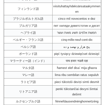
viisituhattayhdeksänsataakymmen
フィンランド語
en
ブラジルポルトガル語
cinco mil novecentos e dez
ブルガリア語
пет хиляди деветстотин и десет
ヘブライ語
חמשת אלפים תשע מאות ועשר
ベルギー・フランス語
cinq-mille-neuf-cent-dix
ペルシア語
پنج هزار و نهصد و ده
ポーランド語
pięć tysięcy dziewięćset dziesięć
マラーティー語（インド）
पाच हजार नऊशे दहा
マルタ語
ħamest elef disa’ mija għaxra
マレー語
lima ribu sembilan ratus sepuluh
ラトビア語
pieci tūkstoši deviņi simti desmit
penki tūkstančiai devyni šimtai
リトアニア語
dešimt
ルクセンブルク語
fënnefdausendnénghonnertzéng