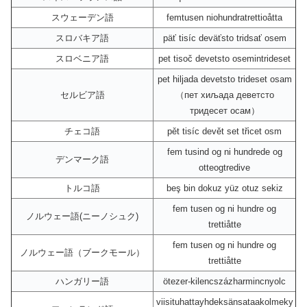
スウェーデン語
femtusen niohundratrettioåtta
スロバキア語
päť tisíc deväťsto tridsať osem
スロベニア語
pet tisoč devetsto osemintrideset
pet hiljada devetsto trideset osam
セルビア語
（пет хиљада деветсто
тридесет осам）
チェコ語
pět tisíc devět set třicet osm
fem tusind og ni hundrede og
デンマーク語
otteogtredive
トルコ語
beş bin dokuz yüz otuz sekiz
fem tusen og ni hundre og
ノルウェー語(ニーノシュク)
trettiåtte
fem tusen og ni hundre og
ノルウェー語（ブークモール）
trettiåtte
ハンガリー語
ötezer-kilencszázharmincnyolc
viisituhattayhdeksänsataakolmeky