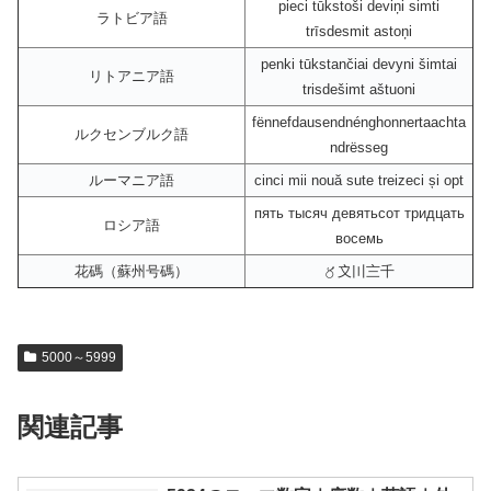
pieci tūkstoši deviņi simti
ラトビア語
trīsdesmit astoņi
penki tūkstančiai devyni šimtai
リトアニア語
trisdešimt aštuoni
fënnefdausendnénghonnertaachta
ルクセンブルク語
ndrësseg
ルーマニア語
cinci mii nouă sute treizeci și opt
пять тысяч девятьсот тридцать
ロシア語
восемь
花碼（蘇州号碼）
〥〩〣〨千
5000～5999
関連記事