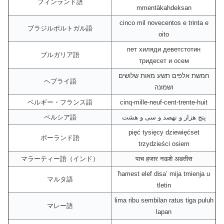
フィンランド語
mmentäkahdeksan
cinco mil novecentos e trinta e
ブラジルポルトガル語
oito
пет хиляди деветстотин
ブルガリア語
тридесет и осем
חמשת אלפים תשע מאות שלושים
ヘブライ語
ושמונה
ベルギー・フランス語
cinq-mille-neuf-cent-trente-huit
ペルシア語
پنج هزار و نهصد و سی و هشت
pięć tysięcy dziewięćset
ポーランド語
trzydzieści osiem
マラーティー語（インド）
पाच हजार नऊशे अडतीस
ħamest elef disa’ mija tmienja u
マルタ語
tletin
lima ribu sembilan ratus tiga puluh
マレー語
lapan