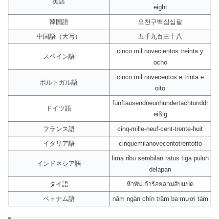
英語
eight
韓国語
오천구백삼십팔
中国語（大写）
五千九百三十八
cinco mil novecientos treinta y
スペイン語
ocho
cinco mil novecentos e trinta e
ポルトガル語
oito
fünftausendneunhundertachtunddr
ドイツ語
eißig
フランス語
cinq-mille-neuf-cent-trente-huit
イタリア語
cinquemilanovecentotrentotto
lima ribu sembilan ratus tiga puluh
インドネシア語
delapan
タイ語
ห้าพันเก้าร้อยสามสิบแปด
ベトナム語
năm ngàn chín trăm ba mươi tám