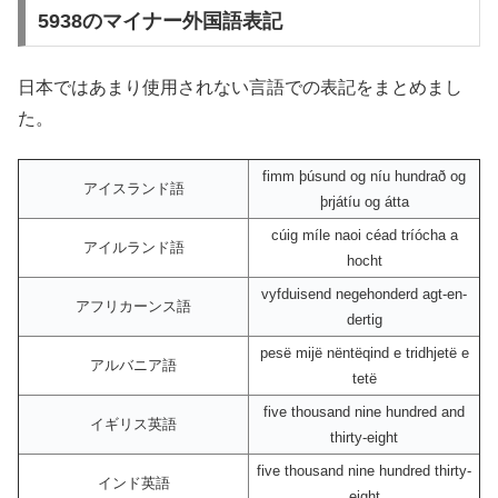
5938のマイナー外国語表記
日本ではあまり使用されない言語での表記をまとめまし
た。
fimm þúsund og níu hundrað og
アイスランド語
þrjátíu og átta
cúig míle naoi céad tríócha a
アイルランド語
hocht
vyfduisend negehonderd agt-en-
アフリカーンス語
dertig
pesë mijë nëntëqind e tridhjetë e
アルバニア語
tetë
five thousand nine hundred and
イギリス英語
thirty-eight
five thousand nine hundred thirty-
インド英語
eight