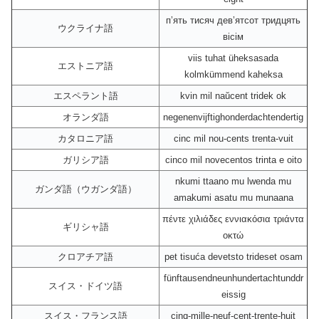
пʼять тисяч девʼятсот тридцять
ウクライナ語
вісім
viis tuhat üheksasada
エストニア語
kolmkümmend kaheksa
エスペラント語
kvin mil naŭcent tridek ok
オランダ語
negenenvijftighonderdachtendertig
カタロニア語
cinc mil nou-cents trenta-vuit
ガリシア語
cinco mil novecentos trinta e oito
nkumi ttaano mu lwenda mu
ガンダ語（ウガンダ語）
amakumi asatu mu munaana
πέντε χιλιάδες εννιακόσια τριάντα
ギリシャ語
οκτώ
クロアチア語
pet tisuća devetsto trideset osam
fünftausendneunhundertachtunddr
スイス・ドイツ語
eissig
スイス・フランス語
cinq-mille-neuf-cent-trente-huit