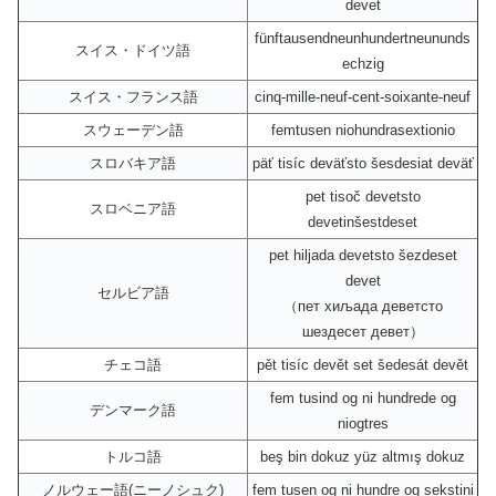
devet
fünftausendneunhundertneununds
スイス・ドイツ語
echzig
スイス・フランス語
cinq-mille-neuf-cent-soixante-neuf
スウェーデン語
femtusen niohundrasextionio
スロバキア語
päť tisíc deväťsto šesdesiat deväť
pet tisoč devetsto
スロベニア語
devetinšestdeset
pet hiljada devetsto šezdeset
devet
セルビア語
（пет хиљада деветсто
шездесет девет）
チェコ語
pět tisíc devět set šedesát devět
fem tusind og ni hundrede og
デンマーク語
niogtres
トルコ語
beş bin dokuz yüz altmış dokuz
ノルウェー語(ニーノシュク)
fem tusen og ni hundre og sekstini