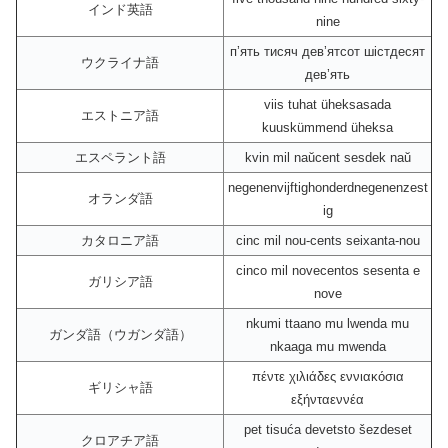
インド英語
nine
пʼять тисяч девʼятсот шістдесят
ウクライナ語
девʼять
viis tuhat üheksasada
エストニア語
kuuskümmend üheksa
エスペラント語
kvin mil naŭcent sesdek naŭ
negenenvijftighonderdnegenenzest
オランダ語
ig
カタロニア語
cinc mil nou-cents seixanta-nou
cinco mil novecentos sesenta e
ガリシア語
nove
nkumi ttaano mu lwenda mu
ガンダ語（ウガンダ語）
nkaaga mu mwenda
πέντε χιλιάδες εννιακόσια
ギリシャ語
εξήνταεννέα
pet tisuća devetsto šezdeset
クロアチア語