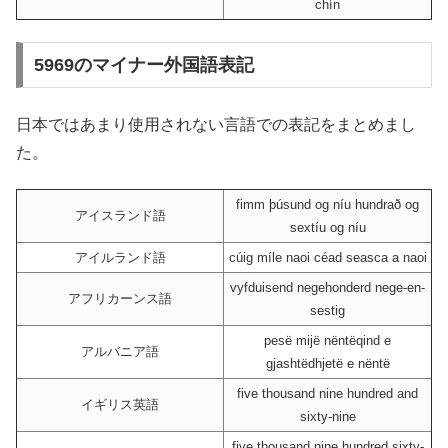
chín
5969のマイナー外国語表記
日本ではあまり使用されない言語での表記をまとめまし
た。
fimm þúsund og níu hundrað og
アイスランド語
sextíu og níu
アイルランド語
cúig míle naoi céad seasca a naoi
vyfduisend negehonderd nege-en-
アフリカーンス語
sestig
pesë mijë nëntëqind e
アルバニア語
gjashtëdhjetë e nëntë
five thousand nine hundred and
イギリス英語
sixty-nine
five thousand nine hundred sixty-