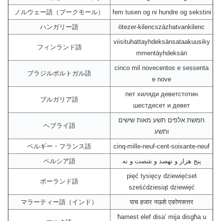
ノルウェー語（ブークモール）
fem tusen og ni hundre og sekstini
ハンガリー語
ötezer-kilencszázhatvankilenc
viisituhattayhdeksänsataakuusiky
フィンランド語
mmentäyhdeksän
cinco mil novecentos e sessenta
ブラジルポルトガル語
e nove
пет хиляди деветстотин
ブルガリア語
шестдесет и девет
חמשת אלפים תשע מאות שישים
ヘブライ語
ותשע
ベルギー・フランス語
cinq-mille-neuf-cent-soixante-neuf
ペルシア語
پنج هزار و نهصد و شصت و نه
pięć tysięcy dziewięćset
ポーランド語
sześćdziesiąt dziewięć
マラーティー語（インド）
पाच हजार नऊशे एकोणसत्तर
ħamest elef disa’ mija disgħa u