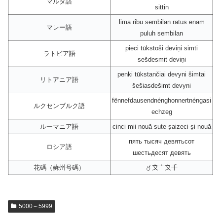
マルタ語
sittin
lima ribu sembilan ratus enam
マレー語
puluh sembilan
pieci tūkstoši deviņi simti
ラトビア語
sešdesmit deviņi
penki tūkstančiai devyni šimtai
リトアニア語
šešiasdešimt devyni
fënnefdausendnénghonnertnéngasi
ルクセンブルク語
echzeg
ルーマニア語
cinci mii nouă sute șaizeci și nouă
пять тысяч девятьсот
ロシア語
шестьдесят девять
花碼（蘇州号碼）
〥〩〦〩千
5000～5999