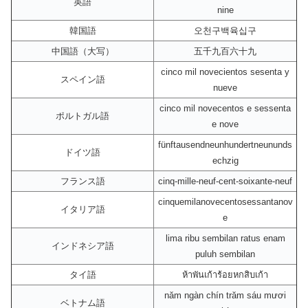
英語
nine
韓国語
오천구백육십구
中国語（大写）
五千九百六十九
cinco mil novecientos sesenta y
スペイン語
nueve
cinco mil novecentos e sessenta
ポルトガル語
e nove
fünftausendneunhundertneununds
ドイツ語
echzig
フランス語
cinq-mille-neuf-cent-soixante-neuf
cinquemilanovecentosessantanov
イタリア語
e
lima ribu sembilan ratus enam
インドネシア語
puluh sembilan
タイ語
ห้าพันเก้าร้อยหกสิบเก้า
năm ngàn chín trăm sáu mươi
ベトナム語