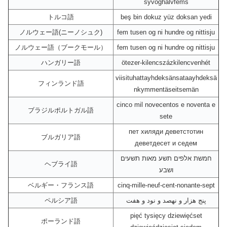
syvoghalvfems
トルコ語
beş bin dokuz yüz doksan yedi
ノルウェー語(ニーノシュク)
fem tusen og ni hundre og nittisju
ノルウェー語（ブークモール）
fem tusen og ni hundre og nittisju
ハンガリー語
ötezer-kilencszázkilencvenhét
viisituhattayhdeksänsataayhdeksä
フィンランド語
nkymmentäseitsemän
cinco mil novecentos e noventa e
ブラジルポルトガル語
sete
пет хиляди деветстотин
ブルガリア語
деветдесет и седем
חמשת אלפים תשע מאות תשעים
ヘブライ語
ושבע
ベルギー・フランス語
cinq-mille-neuf-cent-nonante-sept
ペルシア語
پنج هزار و نهصد و نود و هفت
pięć tysięcy dziewięćset
ポーランド語