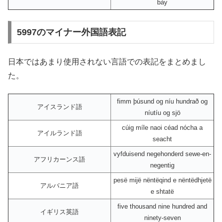
bảy
5997のマイナー外国語表記
日本ではあまり使用されない言語での表記をまとめまし
た。
fimm þúsund og níu hundrað og
アイスランド語
níutíu og sjö
cúig míle naoi céad nócha a
アイルランド語
seacht
vyfduisend negehonderd sewe-en-
アフリカーンス語
negentig
pesë mijë nëntëqind e nëntëdhjetë
アルバニア語
e shtatë
five thousand nine hundred and
イギリス英語
ninety-seven