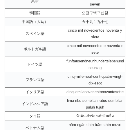
英語
seven
韓国語
오천구백구십칠
中国語（大写）
五千九百九十七
cinco mil novecientos noventa y
スペイン語
siete
cinco mil novecentos e noventa e
ポルトガル語
sete
fünftausendneunhundertsiebenund
ドイツ語
neunzig
cinq-mille-neuf-cent-quatre-vingt-
フランス語
dix-sept
イタリア語
cinquemilanovecentonovantasette
lima ribu sembilan ratus sembilan
インドネシア語
puluh tujuh
タイ語
ห้าพันเก้าร้อยเก้าสิบเจ็ด
năm ngàn chín trăm chín mươi
ベトナム語