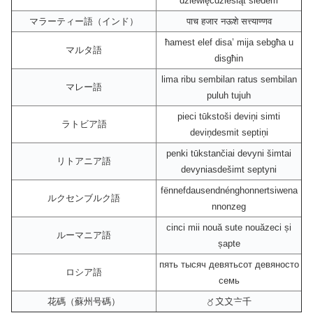
dziewięćdziesiąt siedem
マラーティー語（インド）
पाच हजार नऊशे सत्त्याण्णव
ħamest elef disa’ mija sebgħa u
マルタ語
disgħin
lima ribu sembilan ratus sembilan
マレー語
puluh tujuh
pieci tūkstoši deviņi simti
ラトビア語
deviņdesmit septiņi
penki tūkstančiai devyni šimtai
リトアニア語
devyniasdešimt septyni
fënnefdausendnénghonnertsiwena
ルクセンブルク語
nnonzeg
cinci mii nouă sute nouăzeci și
ルーマニア語
șapte
пять тысяч девятьсот девяносто
ロシア語
семь
花碼（蘇州号碼）
〥〩〩〧千