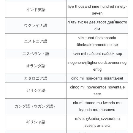
five thousand nine hundred ninety-
インド英語
seven
пʼять тисяч девʼятсот девʼяносто
ウクライナ語
сім
viis tuhat üheksasada
エストニア語
üheksakümmend seitse
エスペラント語
kvin mil naŭcent naŭdek sep
negenenvijftighonderdzevenenneg
オランダ語
entig
カタロニア語
cinc mil nou-cents noranta-set
cinco mil novecentos noventa e
ガリシア語
sete
nkumi ttaano mu lwenda mu
ガンダ語（ウガンダ語）
kyenda mu musanvu
πέντε χιλιάδες εννιακόσια
ギリシャ語
ενενήντα επτά