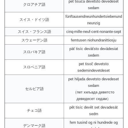
pet tisuća devetsto devedeset
クロアチア語
sedam
fünftausendneunhundertsiebenund
スイス・ドイツ語
neunzig
スイス・フランス語
cinq-mille-neuf-cent-nonante-sept
スウェーデン語
femtusen niohundranittiosju
päť tisíc deväťsto devädesiat
スロバキア語
sedem
pet tisoč devetsto
スロベニア語
sedemindevetdeset
pet hiljada devetsto devedeset
sedam
セルビア語
（пет хиљада деветсто
деведесет седам）
pět tisíc devět set devadesát
チェコ語
sedm
fem tusind og ni hundrede og
デンマーク語