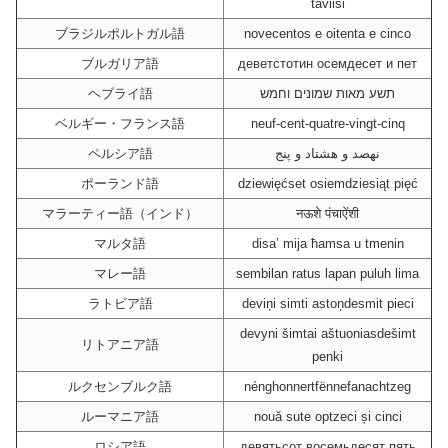
täviisi
ブラジルポルトガル語
novecentos e oitenta e cinco
ブルガリア語
деветстотин осемдесет и пет
ヘブライ語
תשע מאות שמונים וחמש
ベルギー・フランス語
neuf-cent-quatre-vingt-cinq
ペルシア語
نهصد و هشتاد و پنج
ポーランド語
dziewięćset osiemdziesiąt pięć
マラーティー語（インド）
नऊशे पंचाऐंशी
マルタ語
disa’ mija ħamsa u tmenin
マレー語
sembilan ratus lapan puluh lima
ラトビア語
deviņi simti astoņdesmit pieci
devyni šimtai aštuoniasdešimt
リトアニア語
penki
ルクセンブルク語
nénghonnertfënnefanachtzeg
ルーマニア語
nouă sute optzeci și cinci
ロシア語
девятьсот восемьдесят пять