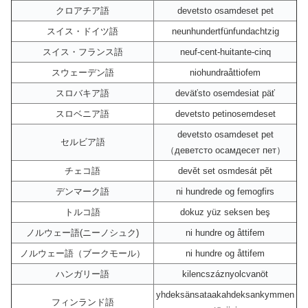
クロアチア語
devetsto osamdeset pet
スイス・ドイツ語
neunhundertfünfundachtzig
スイス・フランス語
neuf-cent-huitante-cinq
スウェーデン語
niohundraåttiofem
スロバキア語
deväťsto osemdesiat päť
スロベニア語
devetsto petinosemdeset
devetsto osamdeset pet
セルビア語
（деветсто осамдесет пет）
チェコ語
devět set osmdesát pět
デンマーク語
ni hundrede og femogfirs
トルコ語
dokuz yüz seksen beş
ノルウェー語(ニーノシュク)
ni hundre og åttifem
ノルウェー語（ブークモール）
ni hundre og åttifem
ハンガリー語
kilencszáznyolcvanöt
yhdeksänsataakahdeksankymmen
フィンランド語