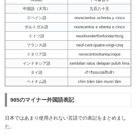
中国語（大写）
九百八十五
スペイン語
novecientos ochenta y cinco
ポルトガル語
novecentos e oitenta e cinco
ドイツ語
neunhundertfünfundachtzig
フランス語
neuf-cent-quatre-vingt-cinq
イタリア語
novecentoottantacinque
インドネシア語
sembilan ratus delapan puluh lima
タイ語
เก้าร้อยแปดสิบห้า
ベトナム語
chín trăm tám mươi lăm
985のマイナー外国語表記
日本ではあまり使用されない言語での表記をまとめまし
た。