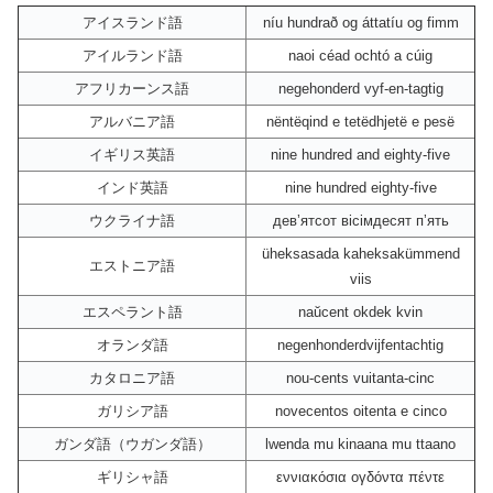
アイスランド語
níu hundrað og áttatíu og fimm
アイルランド語
naoi céad ochtó a cúig
アフリカーンス語
negehonderd vyf-en-tagtig
アルバニア語
nëntëqind e tetëdhjetë e pesë
イギリス英語
nine hundred and eighty-five
インド英語
nine hundred eighty-five
ウクライナ語
девʼятсот вісімдесят пʼять
üheksasada kaheksakümmend
エストニア語
viis
エスペラント語
naŭcent okdek kvin
オランダ語
negenhonderdvijfentachtig
カタロニア語
nou-cents vuitanta-cinc
ガリシア語
novecentos oitenta e cinco
ガンダ語（ウガンダ語）
lwenda mu kinaana mu ttaano
ギリシャ語
εννιακόσια ογδόντα πέντε