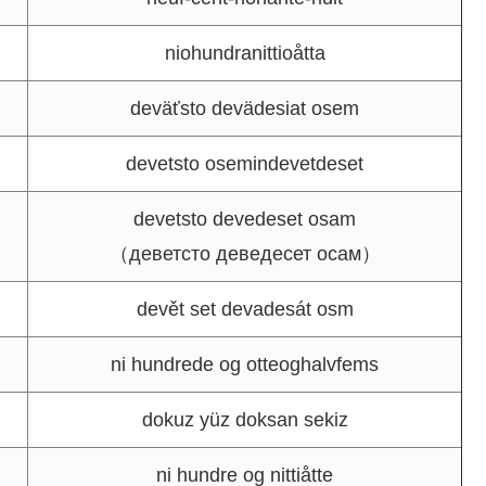
niohundranittioåtta
deväťsto devädesiat osem
devetsto osemindevetdeset
devetsto devedeset osam
（деветсто деведесет осам）
devět set devadesát osm
ni hundrede og otteoghalvfems
dokuz yüz doksan sekiz
ni hundre og nittiåtte