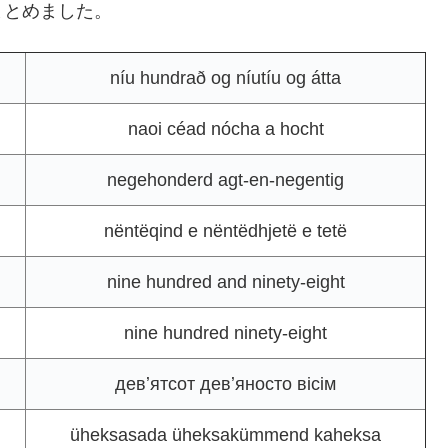
まとめました。
níu hundrað og níutíu og átta
naoi céad nócha a hocht
negehonderd agt-en-negentig
nëntëqind e nëntëdhjetë e tetë
nine hundred and ninety-eight
nine hundred ninety-eight
девʼятсот девʼяносто вісім
üheksasada üheksakümmend kaheksa