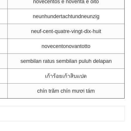
novecentos e noventa e oito
neunhundertachtundneunzig
neuf-cent-quatre-vingt-dix-huit
novecentonovantotto
sembilan ratus sembilan puluh delapan
เก้าร้อยเก้าสิบแปด
chín trăm chín mươi tám