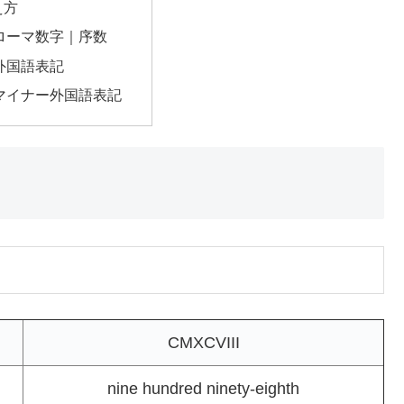
え方
のローマ数字｜序数
の外国語表記
のマイナー外国語表記
CMXCVIII
nine hundred ninety-eighth