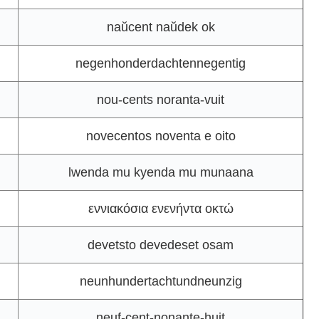
naŭcent naŭdek ok
negenhonderdachtennegentig
nou-cents noranta-vuit
novecentos noventa e oito
lwenda mu kyenda mu munaana
εννιακόσια ενενήντα οκτώ
devetsto devedeset osam
neunhundertachtundneunzig
neuf-cent-nonante-huit