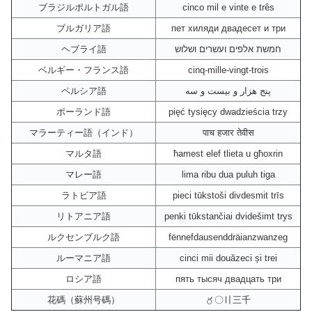
ブラジルポルトガル語
cinco mil e vinte e três
ブルガリア語
пет хиляди двадесет и три
ヘブライ語
חמשת אלפים ועשרים ושלוש
ベルギー・フランス語
cinq-mille-vingt-trois
ペルシア語
پنج هزار و بیست و سه
ポーランド語
pięć tysięcy dwadzieścia trzy
マラーティー語（インド）
पाच हजार तेवीस
マルタ語
ħamest elef tlieta u għoxrin
マレー語
lima ribu dua puluh tiga
ラトビア語
pieci tūkstoši divdesmit trīs
リトアニア語
penki tūkstančiai dvidešimt trys
ルクセンブルク語
fënnefdausenddräianzwanzeg
ルーマニア語
cinci mii douăzeci și trei
ロシア語
пять тысяч двадцать три
花碼（蘇州号碼）
〥〇〢三千