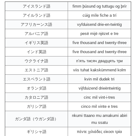
アイスランド語
fimm þúsund og tuttugu og þrír
アイルランド語
cúig míle fiche a trí
アフリカーンス語
vyfduisend drie-en-twintig
アルバニア語
pesë mijë njëzet e tre
イギリス英語
five thousand and twenty-three
インド英語
five thousand and twenty-three
ウクライナ語
пʼять тисяч двадцять три
エストニア語
viis tuhat kakskümmend kolm
エスペラント語
kvin mil dudek tri
オランダ語
vijfduizend drieëntwintig
カタロニア語
cinc mil vint-i-tres
ガリシア語
cinco mil vinte e tres
nkumi ttaano mu amakumi abiri
ガンダ語（ウガンダ語）
mu ssatu
ギリシャ語
πέντε χιλιάδες είκοσι τρία