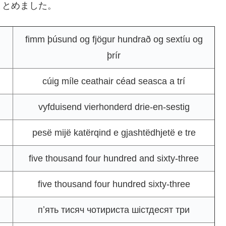
まとめました。
fimm þúsund og fjögur hundrað og sextíu og
þrír
cúig míle ceathair céad seasca a trí
vyfduisend vierhonderd drie-en-sestig
pesë mijë katërqind e gjashtëdhjetë e tre
five thousand four hundred and sixty-three
five thousand four hundred sixty-three
пʼять тисяч чотириста шістдесят три