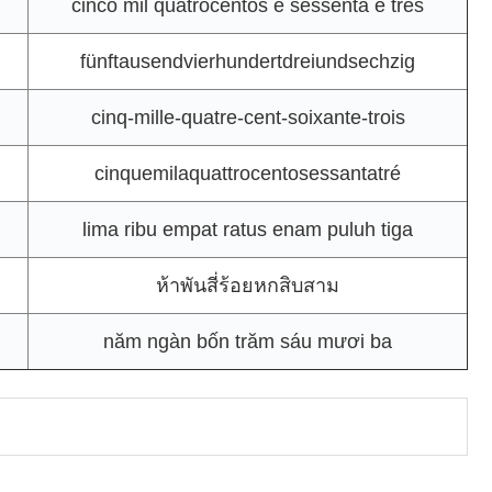
cinco mil quatrocentos e sessenta e três
fünftausendvierhundertdreiundsechzig
cinq-mille-quatre-cent-soixante-trois
cinquemilaquattrocentosessantatré
lima ribu empat ratus enam puluh tiga
ห้าพันสี่ร้อยหกสิบสาม
năm ngàn bốn trăm sáu mươi ba