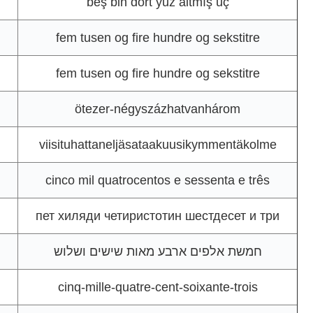
beş bin dört yüz altmış üç
fem tusen og fire hundre og sekstitre
fem tusen og fire hundre og sekstitre
ötezer-négyszázhatvanhárom
viisituhattaneljäsataakuusikymmentäkolme
cinco mil quatrocentos e sessenta e três
пет хиляди четиристотин шестдесет и три
חמשת אלפים ארבע מאות שישים ושלוש
cinq-mille-quatre-cent-soixante-trois