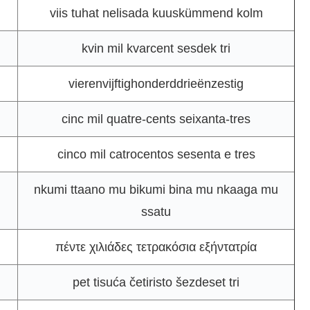
viis tuhat nelisada kuuskümmend kolm
kvin mil kvarcent sesdek tri
vierenvijftighonderddrieënzestig
cinc mil quatre-cents seixanta-tres
cinco mil catrocentos sesenta e tres
nkumi ttaano mu bikumi bina mu nkaaga mu
ssatu
πέντε χιλιάδες τετρακόσια εξήντατρία
pet tisuća četiristo šezdeset tri