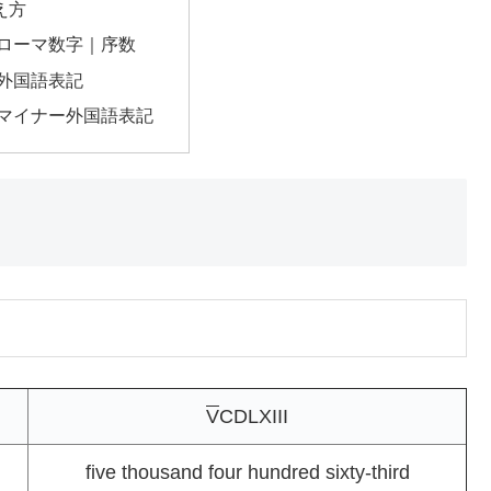
え方
のローマ数字｜序数
の外国語表記
のマイナー外国語表記
V
CDLXIII
five thousand four hundred sixty-third