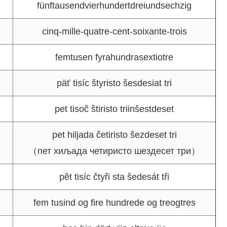
fünftausendvierhundertdreiundsechzig
cinq-mille-quatre-cent-soixante-trois
femtusen fyrahundrasextiotre
päť tisíc štyristo šesdesiat tri
pet tisoč štiristo triinšestdeset
pet hiljada četiristo šezdeset tri
（пет хиљада четиристо шездесет три）
pět tisíc čtyři sta šedesát tři
fem tusind og fire hundrede og treogtres