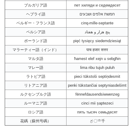
ブルガリア語
пет хиляди и седемдесет
ヘブライ語
חמשת אלפים ושבעים
ベルギー・フランス語
cinq-mille-septante
ペルシア語
پنج هزار و هفتاد
ポーランド語
pięć tysięcy siedemdziesiąt
マラーティー語（インド）
पाच हजार सत्तर
マルタ語
ħamest elef xejn u sebgħin
マレー語
lima ribu tujuh puluh
ラトビア語
pieci tūkstoši septiņdesmit
リトアニア語
penki tūkstančiai septyniasdešimt
ルクセンブルク語
fënnefdausendsiwwenzeg
ルーマニア語
cinci mii șaptezeci
ロシア語
пять тысяч семьдесят
花碼（蘇州号碼）
〥〇〧千