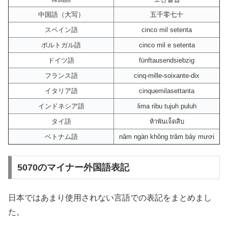
中国語（大写）
五千零七十
スペイン語
cinco mil setenta
ポルトガル語
cinco mil e setenta
ドイツ語
fünftausendsiebzig
フランス語
cinq-mille-soixante-dix
イタリア語
cinquemilasettanta
インドネシア語
lima ribu tujuh puluh
タイ語
ห้าพันเจ็ดสิบ
ベトナム語
năm ngàn không trăm bảy mươi
5070のマイナー外国語表記
日本ではあまり使用されない言語での表記をまとめまし
た。