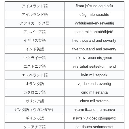
アイスランド語
fimm þúsund og sjötíu
アイルランド語
cúig míle seachtó
アフリカーンス語
vyfduisend-en-sewentig
アルバニア語
pesë mijë shtatëdhjetë
イギリス英語
five thousand and seventy
インド英語
five thousand and seventy
ウクライナ語
пʼять тисяч сімдесят
エストニア語
viis tuhat seitsekümmend
エスペラント語
kvin mil sepdek
オランダ語
vijfduizend zeventig
カタロニア語
cinc mil setanta
ガリシア語
cinco mil setenta
ガンダ語（ウガンダ語）
nkumi ttaano mu nsanvu
ギリシャ語
πέντε χιλιάδες εβδομήντα
クロアチア語
pet tisuća sedamdeset