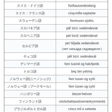
スイス・ドイツ語
fünftausendsiebzig
スイス・フランス語
cinq-mille-septante
スウェーデン語
femtusen sjuttio
スロバキア語
päť tisíc sedemdesiat
スロベニア語
pet tisoč sedemdeset
pet hiljada sedamdeset
セルビア語
（пет хиљада седамдесет）
チェコ語
pět tisíc sedmdesát
デンマーク語
fem tusind og halvfjerds
トルコ語
beş bin yetmiş
ノルウェー語(ニーノシュク)
fem tusen og sytti
ノルウェー語（ブークモール）
fem tusen og sytti
ハンガリー語
ötezer-hetven
フィンランド語
viisituhattaseitsemänkymmentä
ブラジルポルトガル語
cinco mil e setenta