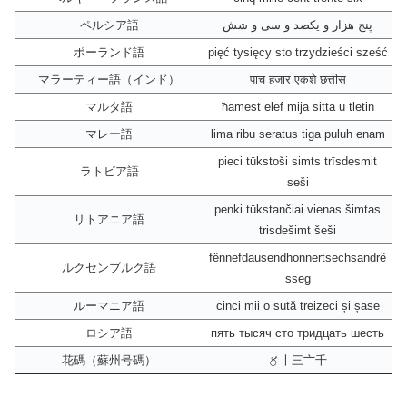
ペルシア語
پنج هزار و یکصد و سی و شش
ポーランド語
pięć tysięcy sto trzydzieści sześć
マラーティー語（インド）
पाच हजार एकशे छत्तीस
マルタ語
ħamest elef mija sitta u tletin
マレー語
lima ribu seratus tiga puluh enam
pieci tūkstoši simts trīsdesmit
ラトビア語
seši
penki tūkstančiai vienas šimtas
リトアニア語
trisdešimt šeši
fënnefdausendhonnertsechsandrë
ルクセンブルク語
sseg
ルーマニア語
cinci mii o sută treizeci și șase
ロシア語
пять тысяч сто тридцать шесть
花碼（蘇州号碼）
〥〡三〦千