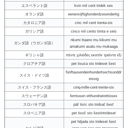
エスペラント語
kvin mil cent tridek ses
オランダ語
eenenvijftighonderdzesendertig
カタロニア語
cinc mil cent trenta-sis
ガリシア語
cinco mil cento trinta e seis
nkumi ttaano mu kikumi mu
ガンダ語（ウガンダ語）
amakumi asatu mu mukaaga
ギリシャ語
πέντε χιλιάδες εκατόv τριάντα έξι
クロアチア語
pet tisuća sto trideset šest
fünftausendeinhundertsechsunddr
スイス・ドイツ語
eissig
スイス・フランス語
cinq-mille-cent-trente-six
スウェーデン語
femtusen etthundratrettiosex
スロバキア語
päť tisíc sto tridsať šesť
スロベニア語
pet tisoč sto šestintrideset
pet hiljada sto trideset šest