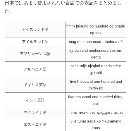
日本ではあまり使用されない言語での表記をまとめまし
た。
fimm þúsund og hundrað og þrjátíu
アイスランド語
og sex
アイルランド語
cúig míle aon céad tríócha a sé
vyfduisend eenhonderd ses-en-
アフリカーンス語
dertig
pesë mijë njëqind e tridhjetë e
アルバニア語
gjashtë
five thousand one hundred and
イギリス英語
thirty-six
five thousand one hundred thirty-
インド英語
six
ウクライナ語
пʼять тисяч сто тридцять шість
viis tuhat sada kolmkümmend
エストニア語
kuus