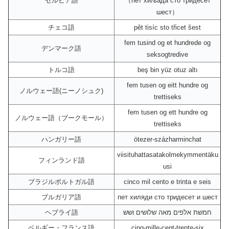
セルビア語
（пет хиљада сто тридесет
шест）
チェコ語
pět tisíc sto třicet šest
fem tusind og et hundrede og
デンマーク語
seksogtredive
トルコ語
beş bin yüz otuz altı
fem tusen og eitt hundre og
ノルウェー語(ニーノシュク)
trettiseks
fem tusen og ett hundre og
ノルウェー語（ブークモール）
trettiseks
ハンガリー語
ötezer-százharminchat
viisituhattasatakolmekymmentäku
フィンランド語
usi
ブラジルポルトガル語
cinco mil cento e trinta e seis
ブルガリア語
пет хиляди сто тридесет и шест
ヘブライ語
חמשת אלפים מאה שלושים ושש
ベルギー・フランス語
cinq-mille-cent-trente-six