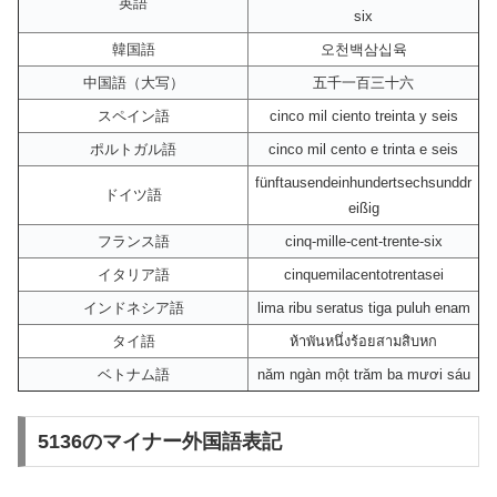
英語
six
韓国語
오천백삼십육
中国語（大写）
五千一百三十六
スペイン語
cinco mil ciento treinta y seis
ポルトガル語
cinco mil cento e trinta e seis
fünftausendeinhundertsechsunddr
ドイツ語
eißig
フランス語
cinq-mille-cent-trente-six
イタリア語
cinquemilacentotrentasei
インドネシア語
lima ribu seratus tiga puluh enam
タイ語
ห้าพันหนึ่งร้อยสามสิบหก
ベトナム語
năm ngàn một trăm ba mươi sáu
5136のマイナー外国語表記