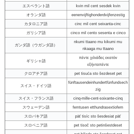
エスペラント語
kvin mil cent sesdek kvin
オランダ語
eenenvijftighonderdvijfenzestig
カタロニア語
cinc mil cent seixanta-cinc
ガリシア語
cinco mil cento sesenta e cinco
nkumi ttaano mu kikumi mu
ガンダ語（ウガンダ語）
nkaaga mu ttaano
πέντε χιλιάδες εκατόv
ギリシャ語
εξήνταπέντε
クロアチア語
pet tisuća sto šezdeset pet
fünftausendeinhundertfünfundsech
スイス・ドイツ語
zig
スイス・フランス語
cinq-mille-cent-soixante-cinq
スウェーデン語
femtusen etthundrasextiofem
スロバキア語
päť tisíc sto šesdesiat päť
スロベニア語
pet tisoč sto petinšestdeset