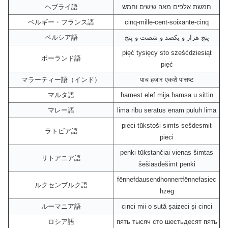
ヘブライ語
חמשת אלפים מאה שישים וחמש
ベルギー・フランス語
cinq-mille-cent-soixante-cinq
ペルシア語
پنج هزار و یکصد و شصت و پنج
pięć tysięcy sto sześćdziesiąt
ポーランド語
pięć
マラーティー語（インド）
पाच हजार एकशे पासष्ट
マルタ語
ħamest elef mija ħamsa u sittin
マレー語
lima ribu seratus enam puluh lima
pieci tūkstoši simts sešdesmit
ラトビア語
pieci
penki tūkstančiai vienas šimtas
リトアニア語
šešiasdešimt penki
fënnefdausendhonnertfënnefasiec
ルクセンブルク語
hzeg
ルーマニア語
cinci mii o sută șaizeci și cinci
ロシア語
пять тысяч сто шестьдесят пять