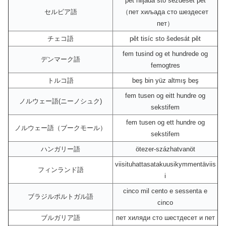
pet hiljada sto šezdeset pet
セルビア語
（пет хиљада сто шездесет
пет）
チェコ語
pět tisíc sto šedesát pět
fem tusind og et hundrede og
デンマーク語
femogtres
トルコ語
beş bin yüz altmış beş
fem tusen og eitt hundre og
ノルウェー語(ニーノシュク)
sekstifem
fem tusen og ett hundre og
ノルウェー語（ブークモール）
sekstifem
ハンガリー語
ötezer-százhatvanöt
viisituhattasatakuusikymmentäviis
フィンランド語
i
cinco mil cento e sessenta e
ブラジルポルトガル語
cinco
ブルガリア語
пет хиляди сто шестдесет и пет