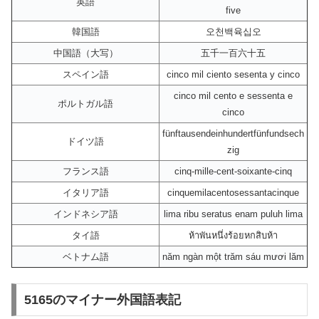
英語
five
韓国語
오천백육십오
中国語（大写）
五千一百六十五
スペイン語
cinco mil ciento sesenta y cinco
cinco mil cento e sessenta e
ポルトガル語
cinco
fünftausendeinhundertfünfundsech
ドイツ語
zig
フランス語
cinq-mille-cent-soixante-cinq
イタリア語
cinquemilacentosessantacinque
インドネシア語
lima ribu seratus enam puluh lima
タイ語
ห้าพันหนึ่งร้อยหกสิบห้า
ベトナム語
năm ngàn một trăm sáu mươi lăm
5165のマイナー外国語表記