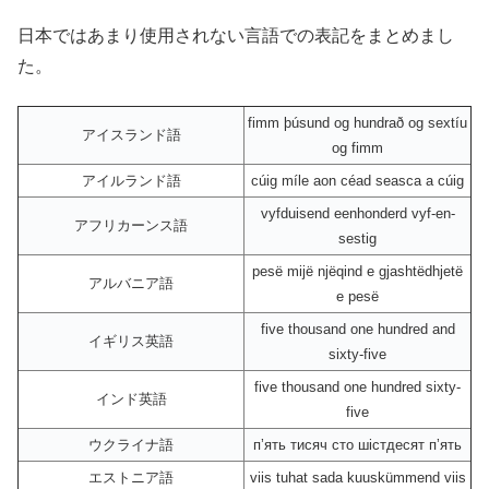
日本ではあまり使用されない言語での表記をまとめまし
た。
fimm þúsund og hundrað og sextíu
アイスランド語
og fimm
アイルランド語
cúig míle aon céad seasca a cúig
vyfduisend eenhonderd vyf-en-
アフリカーンス語
sestig
pesë mijë njëqind e gjashtëdhjetë
アルバニア語
e pesë
five thousand one hundred and
イギリス英語
sixty-five
five thousand one hundred sixty-
インド英語
five
ウクライナ語
пʼять тисяч сто шістдесят пʼять
エストニア語
viis tuhat sada kuuskümmend viis