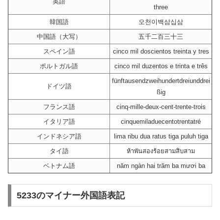
英語
three
韓国語
오천이백삼십삼
中国語（大写）
五千二百三十三
スペイン語
cinco mil doscientos treinta y tres
ポルトガル語
cinco mil duzentos e trinta e três
fünftausendzweihundertdreiunddrei
ドイツ語
ßig
フランス語
cinq-mille-deux-cent-trente-trois
イタリア語
cinquemiladuecentotrentatré
インドネシア語
lima ribu dua ratus tiga puluh tiga
タイ語
ห้าพันสองร้อยสามสิบสาม
ベトナム語
năm ngàn hai trăm ba mươi ba
5233のマイナー外国語表記