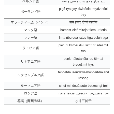
ペルシア語
پنج هزار و دویست و سی و سه
pięć tysięcy dwieście trzydzieści
ポーランド語
trzy
マラーティー語（インド）
पाच हजार दोनशे तेहतीस
マルタ語
ħamest elef mitejn tlieta u tletin
マレー語
lima ribu dua ratus tiga puluh tiga
pieci tūkstoši divi simti trīsdesmit
ラトビア語
trīs
penki tūkstančiai du šimtai
リトアニア語
trisdešimt trys
fënnefdausendzweehonnertdräiand
ルクセンブルク語
rësseg
ルーマニア語
cinci mii două sute treizeci și trei
ロシア語
пять тысяч двести тридцать три
花碼（蘇州号碼）
〥〢三〣千