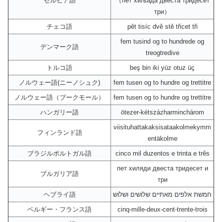
セルビア語
（пет хиљада двеста тридесет
три）
チェコ語
pět tisíc dvě stě třicet tři
fem tusind og to hundrede og
デンマーク語
treogtredive
トルコ語
beş bin iki yüz otuz üç
ノルウェー語(ニーノシュク)
fem tusen og to hundre og trettitre
ノルウェー語（ブークモール）
fem tusen og to hundre og trettitre
ハンガリー語
ötezer-kétszázharminchárom
viisituhattakaksisataakolmekymm
フィンランド語
entäkolme
ブラジルポルトガル語
cinco mil duzentos e trinta e três
пет хиляди двеста тридесет и
ブルガリア語
три
ヘブライ語
חמשת אלפים מאתיים שלושים ושלוש
ベルギー・フランス語
cinq-mille-deux-cent-trente-trois