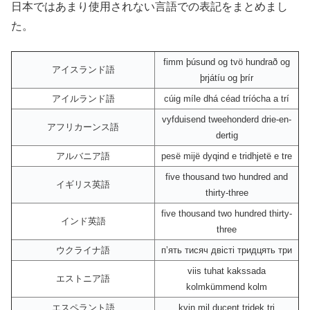
日本ではあまり使用されない言語での表記をまとめまし
た。
fimm þúsund og tvö hundrað og
アイスランド語
þrjátíu og þrír
アイルランド語
cúig míle dhá céad tríócha a trí
vyfduisend tweehonderd drie-en-
アフリカーンス語
dertig
アルバニア語
pesë mijë dyqind e tridhjetë e tre
five thousand two hundred and
イギリス英語
thirty-three
five thousand two hundred thirty-
インド英語
three
ウクライナ語
пʼять тисяч двісті тридцять три
viis tuhat kakssada
エストニア語
kolmkümmend kolm
エスペラント語
kvin mil ducent tridek tri