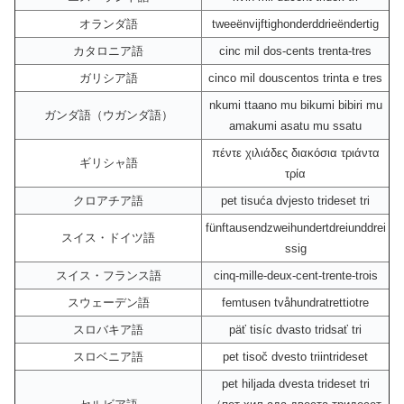
オランダ語
tweeënvijftighonderddrieëndertig
カタロニア語
cinc mil dos-cents trenta-tres
ガリシア語
cinco mil douscentos trinta e tres
nkumi ttaano mu bikumi bibiri mu
ガンダ語（ウガンダ語）
amakumi asatu mu ssatu
πέντε χιλιάδες διακόσια τριάντα
ギリシャ語
τρία
クロアチア語
pet tisuća dvjesto trideset tri
fünftausendzweihundertdreiunddrei
スイス・ドイツ語
ssig
スイス・フランス語
cinq-mille-deux-cent-trente-trois
スウェーデン語
femtusen tvåhundratrettiotre
スロバキア語
päť tisíc dvasto tridsať tri
スロベニア語
pet tisoč dvesto triintrideset
pet hiljada dvesta trideset tri