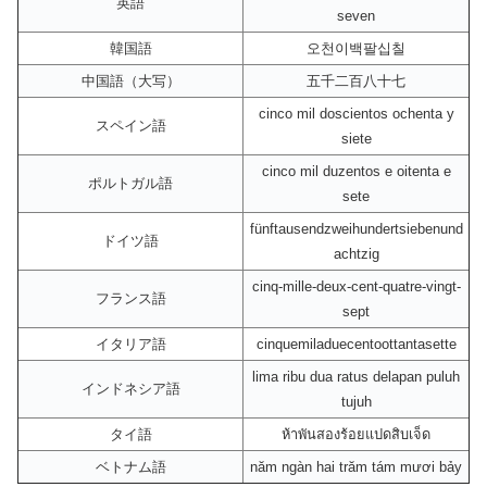
英語
seven
韓国語
오천이백팔십칠
中国語（大写）
五千二百八十七
cinco mil doscientos ochenta y
スペイン語
siete
cinco mil duzentos e oitenta e
ポルトガル語
sete
fünftausendzweihundertsiebenund
ドイツ語
achtzig
cinq-mille-deux-cent-quatre-vingt-
フランス語
sept
イタリア語
cinquemiladuecentoottantasette
lima ribu dua ratus delapan puluh
インドネシア語
tujuh
タイ語
ห้าพันสองร้อยแปดสิบเจ็ด
ベトナム語
năm ngàn hai trăm tám mươi bảy