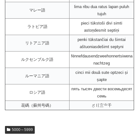
lima ribu dua ratus lapan puluh
マレー語
tujuh
pieci tūkstoši divi simti
ラトビア語
astoņdesmit septiņi
penki tūkstančiai du šimtai
リトアニア語
aštuoniasdešimt septyni
fënnefdausendzweehonnertsiwena
ルクセンブルク語
nachtzeg
cinci mii două sute optzeci și
ルーマニア語
șapte
пять тысяч двести восемьдесят
ロシア語
семь
花碼（蘇州号碼）
〥〢〨〧千
5000～5999