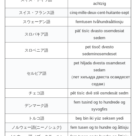
achtzig
スイス・フランス語
cinq-mille-deux-cent-huitante-sept
スウェーデン語
femtusen tvåhundraåttiosju
päť tisíc dvasto osemdesiat
スロバキア語
sedem
pet tisoč dvesto
スロベニア語
sedeminosemdeset
pet hiljada dvesta osamdeset
sedam
セルビア語
（пет хиљада двеста осамдесет
седам）
チェコ語
pět tisíc dvě stě osmdesát sedm
fem tusind og to hundrede og
デンマーク語
syvogfirs
トルコ語
beş bin iki yüz seksen yedi
ノルウェー語(ニーノシュク)
fem tusen og to hundre og åttisju