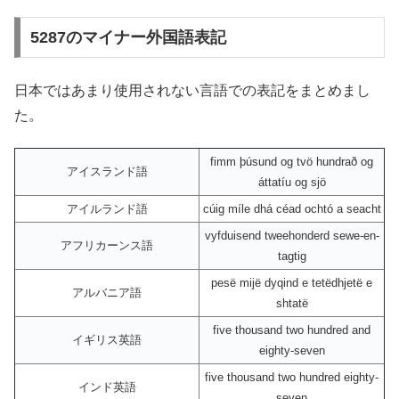
5287のマイナー外国語表記
日本ではあまり使用されない言語での表記をまとめまし
た。
fimm þúsund og tvö hundrað og
アイスランド語
áttatíu og sjö
アイルランド語
cúig míle dhá céad ochtó a seacht
vyfduisend tweehonderd sewe-en-
アフリカーンス語
tagtig
pesë mijë dyqind e tetëdhjetë e
アルバニア語
shtatë
five thousand two hundred and
イギリス英語
eighty-seven
five thousand two hundred eighty-
インド英語
seven