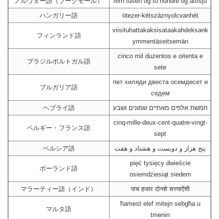
ノルウェー語（ブークモール）
fem tusen og to hundre og åttisju
ハンガリー語
ötezer-kétszáznyolcvanhét
viisituhattakaksisataakahdeksank
フィンランド語
ymmentäseitsemän
cinco mil duzentos e oitenta e
ブラジルポルトガル語
sete
пет хиляди двеста осемдесет и
ブルガリア語
седем
ヘブライ語
חמשת אלפים מאתיים שמונים ושבע
cinq-mille-deux-cent-quatre-vingt-
ベルギー・フランス語
sept
ペルシア語
پنج هزار و دویست و هشتاد و هفت
pięć tysięcy dwieście
ポーランド語
osiemdziesiąt siedem
マラーティー語（インド）
पाच हजार दोनशे सत्त्याऐंशी
ħamest elef mitejn sebgħa u
マルタ語
tmenin