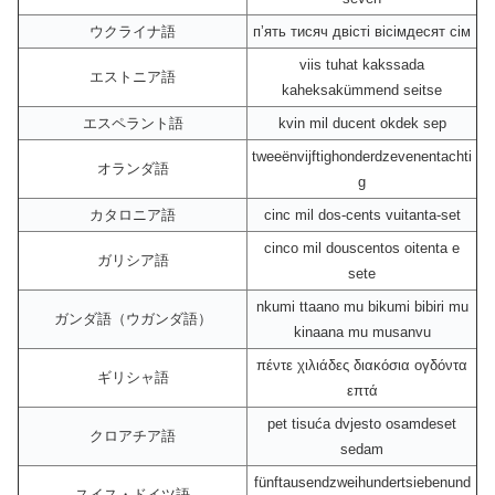
ウクライナ語
пʼять тисяч двісті вісімдесят сім
viis tuhat kakssada
エストニア語
kaheksakümmend seitse
エスペラント語
kvin mil ducent okdek sep
tweeënvijftighonderdzevenentachti
オランダ語
g
カタロニア語
cinc mil dos-cents vuitanta-set
cinco mil douscentos oitenta e
ガリシア語
sete
nkumi ttaano mu bikumi bibiri mu
ガンダ語（ウガンダ語）
kinaana mu musanvu
πέντε χιλιάδες διακόσια ογδόντα
ギリシャ語
επτά
pet tisuća dvjesto osamdeset
クロアチア語
sedam
fünftausendzweihundertsiebenund
スイス・ドイツ語