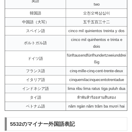
英語
two
韓国語
오천오백삼십이
中国語（大写）
五千五百三十二
スペイン語
cinco mil quinientos treinta y dos
cinco mil quinhentos e trinta e
ポルトガル語
dois
fünftausendfünfhundertzweiunddrei
ドイツ語
ßig
フランス語
cinq-mille-cinq-cent-trente-deux
イタリア語
cinquemilacinquecentotrentadue
インドネシア語
lima ribu lima ratus tiga puluh dua
タイ語
ห้าพันห้าร้อยสามสิบสอง
ベトナム語
năm ngàn năm trăm ba mươi hai
5532のマイナー外国語表記