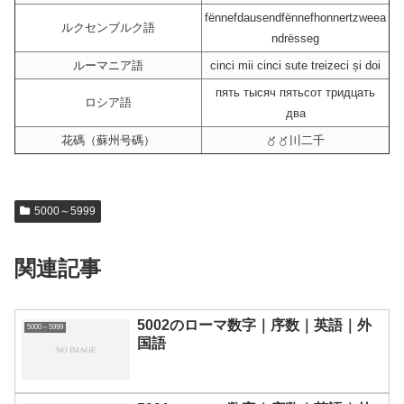
fënnefdausendfënnefhonnertzweea
ルクセンブルク語
ndrësseg
ルーマニア語
cinci mii cinci sute treizeci și doi
пять тысяч пятьсот тридцать
ロシア語
два
花碼（蘇州号碼）
〥〥〣二千
5000～5999
関連記事
5002のローマ数字｜序数｜英語｜外
5000～5999
国語