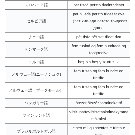
スロベニア語
pet tisoč petsto dvaintrideset
pet hiljada petsto trideset dva
セルビア語
（пет хиљада петсто тридесет
два）
チェコ語
pět tisíc pět set třicet dva
fem tusind og fem hundrede og
デンマーク語
toogtredive
トルコ語
beş bin beş yüz otuz iki
fem tusen og fem hundre og
ノルウェー語(ニーノシュク)
trettito
fem tusen og fem hundre og
ノルウェー語（ブークモール）
trettito
ハンガリー語
ötezer-ötszázharminckettő
viisituhattaviisisataakolmekymme
フィンランド語
ntäkaksi
cinco mil quinhentos e trinta e
ブラジルポルトガル語
dois