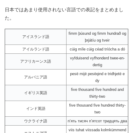
日本ではあまり使用されない言語での表記をまとめまし
た。
fimm þúsund og fimm hundrað og
アイスランド語
þrjátíu og tveir
アイルランド語
cúig míle cúig céad tríócha a dó
vyfduisend vyfhonderd twee-en-
アフリカーンス語
dertig
pesë mijë pesëqind e tridhjetë e
アルバニア語
dy
five thousand five hundred and
イギリス英語
thirty-two
five thousand five hundred thirty-
インド英語
two
ウクライナ語
пʼять тисяч пʼятсот тридцять два
viis tuhat viissada kolmkümmend