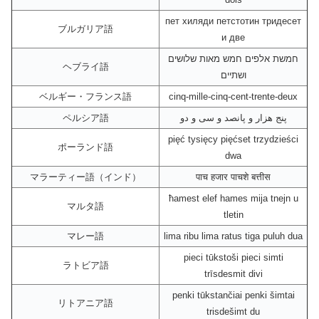
пет хиляди петстотин тридесет
ブルガリア語
и две
חמשת אלפים חמש מאות שלושים
ヘブライ語
ושתיים
ベルギー・フランス語
cinq-mille-cinq-cent-trente-deux
ペルシア語
پنج هزار و پانصد و سی و دو
pięć tysięcy pięćset trzydzieści
ポーランド語
dwa
マラーティー語（インド）
पाच हजार पाचशे बत्तीस
ħamest elef hames mija tnejn u
マルタ語
tletin
マレー語
lima ribu lima ratus tiga puluh dua
pieci tūkstoši pieci simti
ラトビア語
trīsdesmit divi
penki tūkstančiai penki šimtai
リトアニア語
trisdešimt du