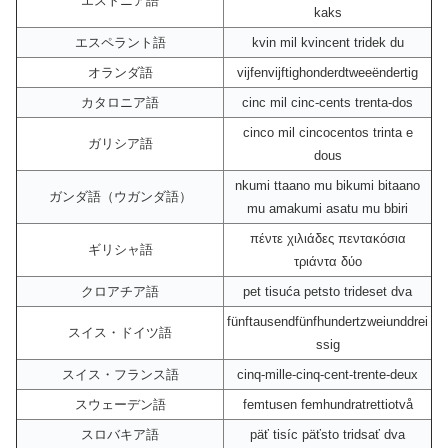
エストニア語
kaks
エスペラント語
kvin mil kvincent tridek du
オランダ語
vijfenvijftighonderdtweeëndertig
カタロニア語
cinc mil cinc-cents trenta-dos
cinco mil cincocentos trinta e
ガリシア語
dous
nkumi ttaano mu bikumi bitaano
ガンダ語（ウガンダ語）
mu amakumi asatu mu bbiri
πέντε χιλιάδες πεντακόσια
ギリシャ語
τριάντα δύο
クロアチア語
pet tisuća petsto trideset dva
fünftausendfünfhundertzweiunddrei
スイス・ドイツ語
ssig
スイス・フランス語
cinq-mille-cinq-cent-trente-deux
スウェーデン語
femtusen femhundratrettiotvå
スロバキア語
päť tisíc päťsto tridsať dva