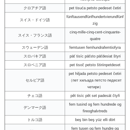
クロアチア語
pet tisuća petsto pedeset četiri
fünftausendfünfhundertvierundfünf
スイス・ドイツ語
zig
cinq-mille-cinq-cent-cinquante-
スイス・フランス語
quatre
スウェーデン語
femtusen femhundrafemtiofyra
スロバキア語
päť tisíc päťsto päťdesiat štyri
スロベニア語
pet tisoč petsto štiriinpetdeset
pet hiljada petsto pedeset četiri
セルビア語
（пет хиљада петсто педесет
четири）
チェコ語
pět tisíc pět set padesát čtyři
fem tusind og fem hundrede og
デンマーク語
fireoghalvtreds
トルコ語
beş bin beş yüz elli dört
fem tusen og fem hundre og