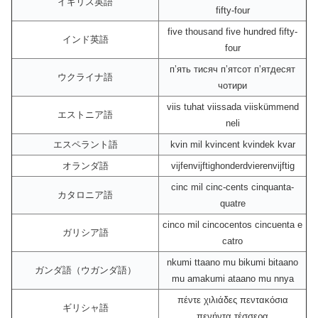
イギリス英語
fifty-four
five thousand five hundred fifty-
インド英語
four
пʼять тисяч пʼятсот пʼятдесят
ウクライナ語
чотири
viis tuhat viissada viiskümmend
エストニア語
neli
エスペラント語
kvin mil kvincent kvindek kvar
オランダ語
vijfenvijftighonderdvierenvijftig
cinc mil cinc-cents cinquanta-
カタロニア語
quatre
cinco mil cincocentos cincuenta e
ガリシア語
catro
nkumi ttaano mu bikumi bitaano
ガンダ語（ウガンダ語）
mu amakumi ataano mu nnya
πέντε χιλιάδες πεντακόσια
ギリシャ語
πενήντα τέσσερα