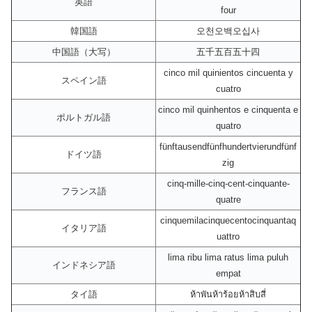
英語
four
韓国語
오천오백오십사
中国語（大写）
五千五百五十四
cinco mil quinientos cincuenta y
スペイン語
cuatro
cinco mil quinhentos e cinquenta e
ポルトガル語
quatro
fünftausendfünfhundertvierundfünf
ドイツ語
zig
cinq-mille-cinq-cent-cinquante-
フランス語
quatre
cinquemilacinquecentocinquantaq
イタリア語
uattro
lima ribu lima ratus lima puluh
インドネシア語
empat
タイ語
ห้าพันห้าร้อยห้าสิบสี่