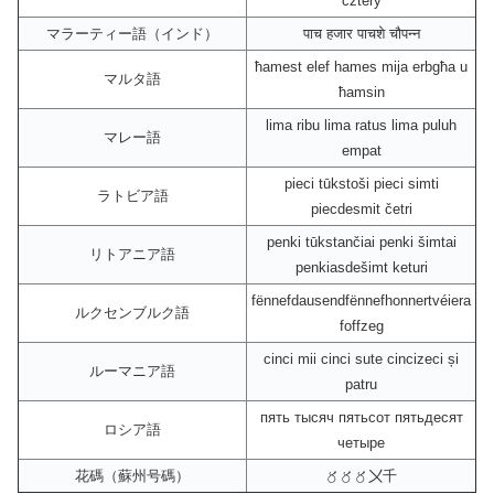
cztery
マラーティー語（インド）
पाच हजार पाचशे चौपन्न
ħamest elef hames mija erbgħa u
マルタ語
ħamsin
lima ribu lima ratus lima puluh
マレー語
empat
pieci tūkstoši pieci simti
ラトビア語
piecdesmit četri
penki tūkstančiai penki šimtai
リトアニア語
penkiasdešimt keturi
fënnefdausendfënnefhonnertvéiera
ルクセンブルク語
foffzeg
cinci mii cinci sute cincizeci și
ルーマニア語
patru
пять тысяч пятьсот пятьдесят
ロシア語
четыре
花碼（蘇州号碼）
〥〥〥〤千