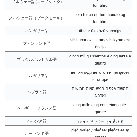
ノルウェー語(ニーノシュク)
femtifire
fem tusen og fem hundre og
ノルウェー語（ブークモール）
femtifire
ハンガリー語
ötezer-ötszázötvennégy
viisituhattaviisisataaviisikymment
フィンランド語
äneljä
cinco mil quinhentos e cinquenta e
ブラジルポルトガル語
quatro
пет хиляди петстотин петдесет
ブルガリア語
и четири
חמשת אלפים חמש מאות חמישים
ヘブライ語
וארבע
cinq-mille-cinq-cent-cinquante-
ベルギー・フランス語
quatre
ペルシア語
پنج هزار و پانصد و پنجاه و چهار
pięć tysięcy pięćset pięćdziesiąt
ポーランド語